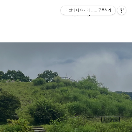
미짱의 나 여기에 ... 미짱의 동경 생활
구독하기