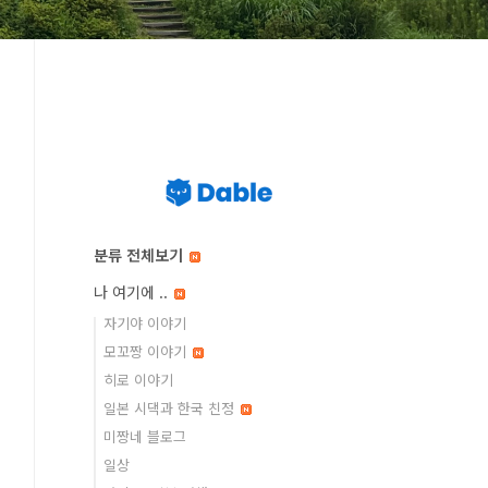
분류 전체보기
나 여기에 ..
자기야 이야기
모꼬짱 이야기
히로 이야기
일본 시댁과 한국 친정
미짱네 블로그
일상