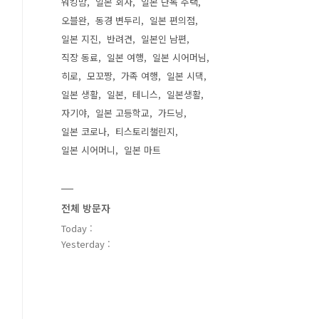
워킹맘
일본 회사
일본 단독 주택
오블완
동경 변두리
일본 편의점
일본 지진
반려견
일본인 남편
직장 동료
일본 여행
일본 시어머님
히로
모꼬짱
가족 여행
일본 시댁
일본 생활
일본
테니스
일본생활
자기야
일본 고등학교
가드닝
일본 코로나
티스토리챌린지
일본 시어머니
일본 마트
전체 방문자
Today :
Yesterday :