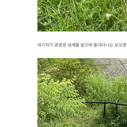
여기저기 킁킁킁 냄새를 맡으며 돌아다니는 모꼬짱