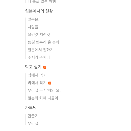
나 홀로 일본 여행
일본에서의 일상
일본은..
사람들..
요런것 저런것
동경 변두리 울 동네
일본에서 일하기
주저리 주저리
먹고 살기
집에서 먹기
밖에서 먹기
우리집 두 남자의 요리
일본의 카페 나들이
가드닝
만들기
우리집