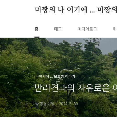
본문 바로가기
미짱의 나 여기에 ... 미짱
홈
태그
미디어로그
위
나 여기에 ../모꼬짱 이야기
반려견과의 자유로운 
by 동경 미짱
2024. 6. 30.