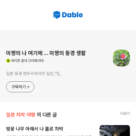
로그 정보
미짱의 나 여기에 ... 미짱의 동경 생활
(새창열림)
라이프
분야 크리에이터
일본 동경 변두리에서의 일상_*()_
구독하기
더보기
일본 차박 여행
의 다른 글
벚꽃 나무 아래서 나 홀로 차박
글 내용