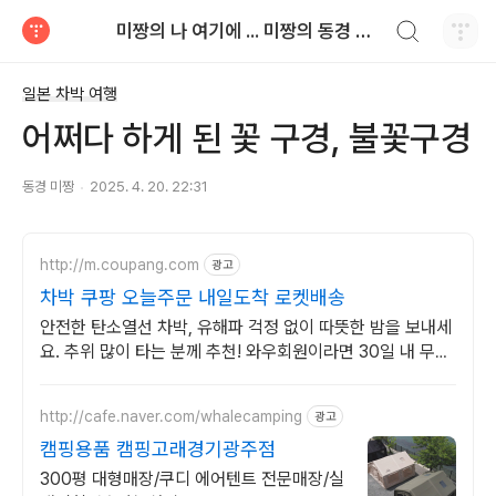
검색하기
미짱의 나 여기에 ... 미짱의 동경 생활
티스토리
일본 차박 여행
어쩌다 하게 된 꽃 구경, 불꽃구경
동경 미짱
2025. 4. 20. 22:31
http://m.coupang.com
광고
차박 쿠팡 오늘주문 내일도착 로켓배송
안전한 탄소열선 차박, 유해파 걱정 없이 따뜻한 밤을 보내세
요. 추위 많이 타는 분께 추천! 와우회원이라면 30일 내 무료
반품으로 부담 없이.
http://cafe.naver.com/whalecamping
광고
캠핑용품 캠핑고래경기광주점
300평 대형매장/쿠디 에어텐트 전문매장/실