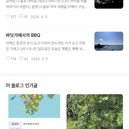
모처럼 나 홀로 차박을 떠났다 차바기는 (나의 차박용 차를
차바기라 부른다 ) 분명 나 홀로 차박 여행을 위해서 구입한
차인데 어째 우리 집 자기야가 더 좋아하는 것 같다나 혼자
127
15
2025. 4. 9.
차박 여행을 가면 호텔급인데 우리집 자기야랑 둘이서 가
면 캡슐 호텔로 급 격하돼버리는 신기한 차바기다 ㅎㅎ 오
래간만에 떠나는 나 홀로 차박이 즐겁다는 건 우리 집 자기
바닷가에서의 BBQ
야에겐 비밀! ㅋㅋㅋ때는 봄이요 일본은 어딜 가도 벚꽃 천
글 내용
지다난 차박을 떠날 때 목적지가 거리가 있는 곳이면 밤에
어제는 동경엔 눈이 오고 미우라 반도에는 비가 오고 바람
이동을 하는 편이다밤에는 차가 막히지 않아서 밤에 이동
은 거세고 난리 더니만 일요일인 오늘은 햇볕은 쨍쨍 모래
을 한다 오늘도 도착을 하고 보니 캄캄한 밤 칠흑 같은 어둠
알은 반짝이는 너무 너무 좋은 날이었다어제의 날씨가 믿
속에 달빛이 더 밝게 느껴진다 요사쿠라( 夜桜) 밤 벚꽃과
174
62
2025. 3. 9.
기지 않을 정도로 화창한 날바다에서 아침을 맞았다물이
달빛이 묘 하게 잘 어울린다근데 달빛이 너무 밝은 거 아
얼마나 맑은지 비릿한 바다 내음이 전혀 나지 않는다 아침
냐?신경 쓰이는 야간 운..
산책으로 바닷가 모래사장을 한참을 걸었다날이 좋으니 요
트에 보트에 수상레져를 즐기는 사람들이 시간이 지남에
따라 하나 둘 늘기 시작했다어제는 날씨 때문에 한적했던
이 블로그 인기글
바닷가가 꽤 북적거리기 시작했다바닷가 아침 산책을 마치
고차바기 문을 활짝 열어제치고 커피 한잔에 책을 읽으며
여유로운 오전 시간을 즐겼다 나의 차박 여행 스타일은 여
기저기 관광을 다니는게 아니라 제일 가고 싶은 곳 한 군데
정도 돌아 보고는 경치 좋은 곳에 머물며 여유로운 ..