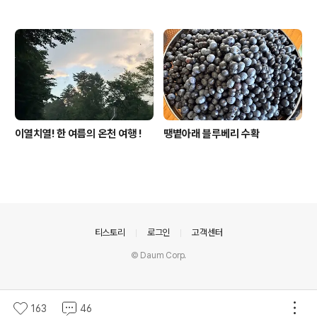
이열치열! 한 여름의 온천 여행 !
땡볕아래 블루베리 수확
의안내
티스토리
로그인
고객센터
© Daum Corp.
163
46