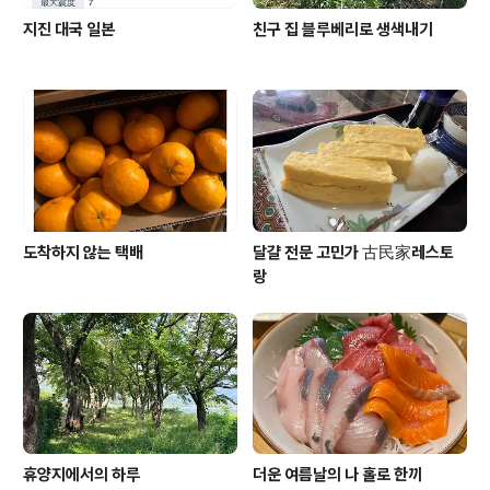
지진 대국 일본
친구 집 블루베리로 생색내기
도착하지 않는 택배
달걀 전문 고민가 古民家레스토
랑
휴양지에서의 하루
더운 여름날의 나 홀로 한끼