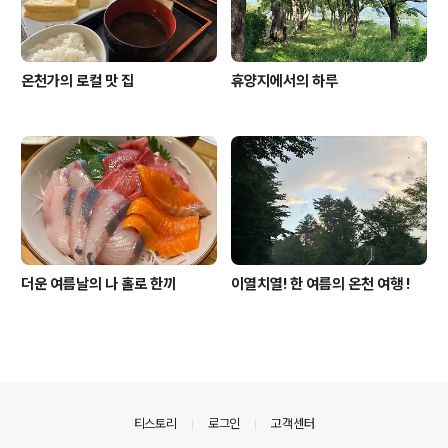
온천가의 로컬 맛 집
휴양지에서의 하루
더운 여름날의 나 홀로 한끼
이열치열! 한 여름의 온천 여행 !
의안내
티스토리
로그인
고객센터