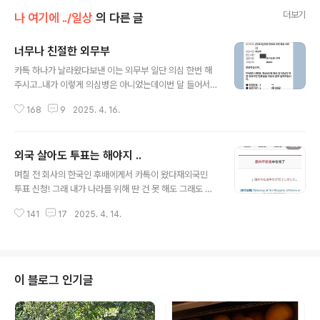
더보기
나 여기에 ../일상
의 다른 글
너무나 친절한 외무부
글 내용
카톡 하나가 날라왔다보낸 이는 외무부 일단 의심 한번 해
주시고..내가 이렇게 의심병은 아니었는데이번 달 들어서
내 핸드폰으로 수차례 외무부에서 전화가 왔었기 때문이다
168
9
2025. 4. 16.
처음에는 외무부 형사 사건과에서 그리고 인천 세관에서
그리고 외부부 여권과에서도 전화가 왔었다 그것도 며칠에
걸쳐서 수차례나 …등록 되어 있지 않는 번호라 전화를 받
외국 살아도 투표는 해야지 ..
지 않았지만 몇 차례 걸려 온 전화를 그냥 무시할 수 없어서
글 내용
전화번호를 검색해 보았더니 틀림없이 외무부 전화번호고
며칠 전 회사의 한국인 후배에게서 카톡이 왔다재외국민
인천 세관 번호였었다 하지만 외무부에서 나에게 전화 올
투표 신청! 그래 내가 나라를 위해 딴 건 못 해도 그래도 소
일이란 없고 100% 보이스피싱 전화!그런데 이번엔 카톡
중한 나의 한 표를 행사해야 하지 않겠어 내가 딴 건 못 해
으로 외무부 여권과 에서 메시지가 날라 온 것이다지난번
141
17
2025. 4. 14.
도 그래도 투표는 해야지 그래서 바로 신청을 했다 한국을
에 보이스피싱 전화가 외부부 여권과 번호도 있었기에 이
떠나 산지 강산이 두 번은 벌써 바뀌었고 이제 3 번째 바뀌
번에도 외무부 여권과에서 보내온 카톡이니까 일단..
려고 하고 있다 한국을 떠나온 게 엊그제 같은데 언제 이렇
게 시간이 흘러갔는지 믿기지가 않는다 내가 일본에 온 게
20대 중반의 꽃 다운 나이였는데 그 꽃다운 아가씨는 어디
이 블로그 인기글
로 가 버렸는지 지금은 50대 중반 아줌마가 되어 있다 참
세월이 정말 믿기지 않을 정도로 빠르게 흘러간 것 같다 지
금 세어보니 올해로 한국에서 산 세월이랑 일본에서 산 세