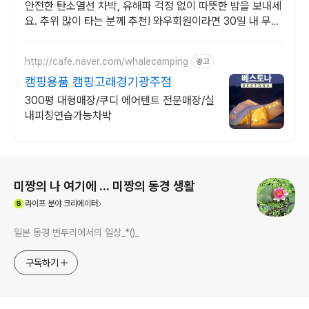
안전한 탄소열선 차박, 유해파 걱정 없이 따뜻한 밤을 보내세
요. 추위 많이 타는 분께 추천! 와우회원이라면 30일 내 무료
반품으로 부담 없이.
http://cafe.naver.com/whalecamping
광고
캠핑용품 캠핑고래경기광주점
300평 대형매장/쿠디 에어텐트 전문매장/실
내피칭연습가능차박
로그 정보
미짱의 나 여기에 ... 미짱의 동경 생활
(새창열림)
라이프
분야 크리에이터
일본 동경 변두리에서의 일상_*()_
구독하기