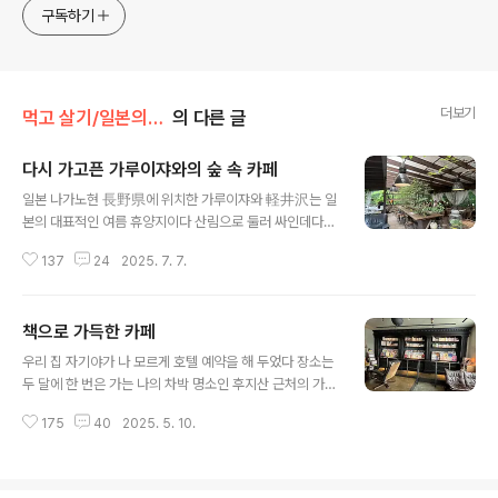
구독하기
더보기
먹고 살기/일본의 카페 나들이
의 다른 글
다시 가고픈 가루이쟈와의 숲 속 카페
글 내용
일본 나가노현 長野県에 위치한 가루이쟈와 軽井沢는 일
본의 대표적인 여름 휴양지이다 산림으로 둘러 싸인데다
지대가 높아서 동경에서 2시간 조금 더 걸리는 가까운 곳
137
24
2025. 7. 7.
이지만 동경보다 기온이 5, 6 고 정도 더 낮은 시원한 곳으
로 여름 별장지로 유명한 곳이다 동경의 부자들은 사루이
쟈와에 별장 하나쯤 가지고 있지 않을까 싶다 일본 왕족들
책으로 가득한 카페
도 여름 휴가를 가는 곳으로도 유명하다 당연히 호텔도 식
글 내용
당도 카페도 가격이 참 싸악하다 가루이쟈와 가격이라는
우리 집 자기야가 나 모르게 호텔 예약을 해 두었다 장소는
말이 있을정도로 비싸다 예를 들어 동경에서 2000엔 정도
두 달에 한 번은 가는 나의 차박 명소인 후지산 근처의 가와
런치가 가루이쟈와에선 4,000엔이 넘는다런치 평균 1인
구치코 가 있는 곳이었다 1년에 6,7번은 가는 곳인데 굳이
4,000엔 - 5000엔 대이고 디너도 1인 7,000-8,000엔
175
40
2025. 5. 10.
가와구치코에 호텔 예약을 할 필요가 있었냐고 하니까 관
정도 밥 한끼에 만엔이 넘는 곳도 수두룩 하다 물론 런치 2,
광이 아닌 호캉스를 즐기러 가자고 …아무리 호캉스라도 그
000엔대도 저렴한..
렇지 맨날 천날 가는 가와구치 호수로 가야 하나? 솔직히
가와구치코는 워낙 자주 가서 내 손바닥 안이다 (물론 좋아