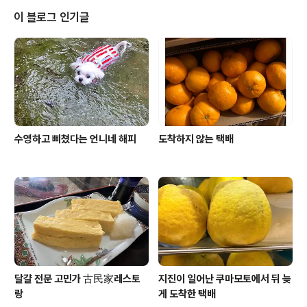
서 자주 가는 거니까 딱히 불만은 없지만..) 미리 나에게 얘
이 블로그 인기글
기를 할 것이지라고 했더니 나에게 말하면 이런저런 이유
가 많이 나올 테니까 그냥 무조건 예약을 해 버렸다고 한다
….그래서 맨날 천날 가는 2주 전쯤에도 벚꽃랑 불꽃을 보
러 갔던 내 손바닥 안에 있는 그 가와구치코로 여행이 아닌
호캉스 하러 고! ..
수영하고 삐쳤다는 언니네 해피
도착하지 않는 택배
달걀 전문 고민가 古民家레스토
지진이 일어난 쿠마모토에서 뒤 늦
랑
게 도착한 택배