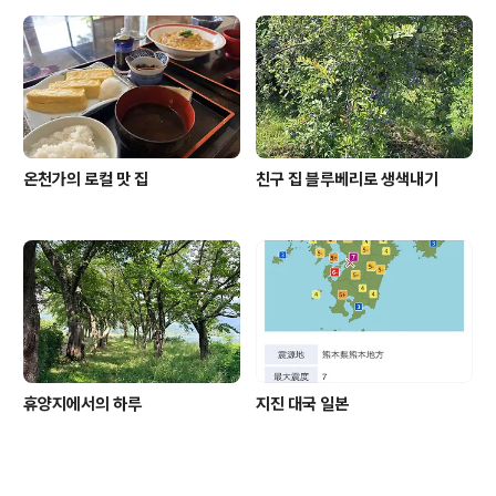
온천가의 로컬 맛 집
친구 집 블루베리로 생색내기
휴양지에서의 하루
지진 대국 일본