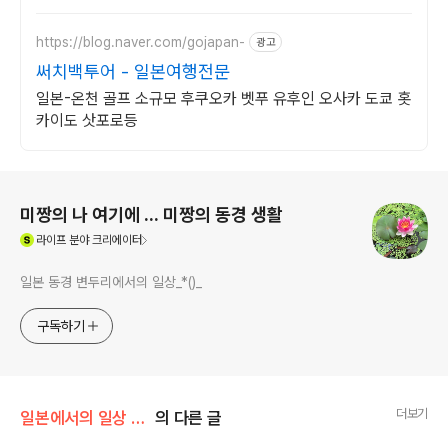
으로 만나세요.
https://blog.naver.com/gojapan-
광고
써치백투어 - 일본여행전문
일본-온천 골프 소규모 후쿠오카 벳푸 유후인 오사카 도쿄 홋
카이도 삿포로등
로그 정보
미짱의 나 여기에 ... 미짱의 동경 생활
(새창열림)
라이프
분야 크리에이터
일본 동경 변두리에서의 일상_*()_
구독하기
더보기
일본에서의 일상 /사람들..
의 다른 글