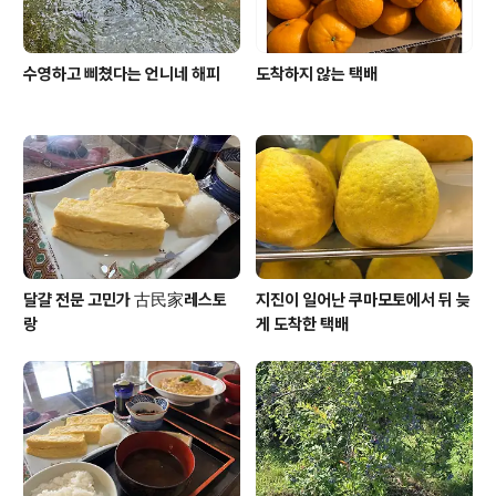
수영하고 삐쳤다는 언니네 해피
도착하지 않는 택배
달걀 전문 고민가 古民家레스토
지진이 일어난 쿠마모토에서 뒤 늦
랑
게 도착한 택배