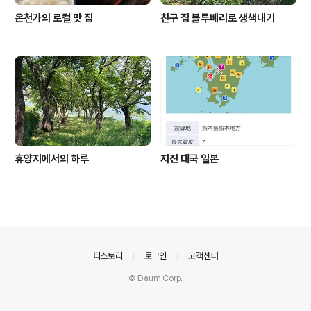
온천가의 로컬 맛 집
친구 집 블루베리로 생색내기
휴양지에서의 하루
지진 대국 일본
의안내
티스토리
로그인
고객센터
© Daum Corp.