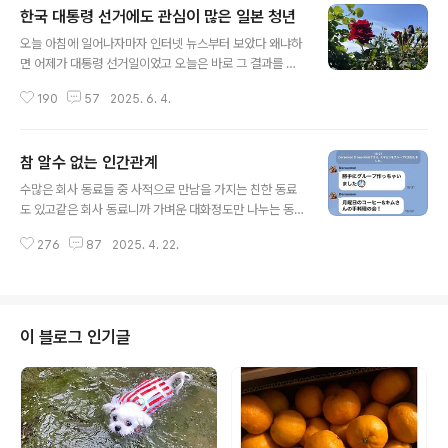
한국 대통령 선거에도 관심이 많은 일본 청년
글 내용
오늘 아침에 일어나자마자 인터넷 뉴스부터 보았다 왜냐하
면 어제가 대통령 선거일이었고 오늘은 바로 그 결과를 알
아보기 위해서였다우리 집 마당에 핀 이쁜 장미..인터넷 뉴
190
57
2025. 6. 4.
스를 보다 보니 세상은 참 말도 많고 탈도 많은 것 같다 모
연예인은 빨간 옷을 입고 찍은 사진을 올려서 정치색이 어
쩌고 저쩌고모 연예인은 올린 사진이 파란색 하늘이라 정
참 알수 없는 인간관계
치색이 어쩌고 저쩌고 …보통 멘탈이 아니고서야 연예인을
글 내용
못 할 것 같다우리 집 빨간 장미를 자랑하고 싶은데 정치색
수많은 회사 동료들 중 사적으로 만남을 가지는 친한 동료
어쩌고 할까 봐 ( 내가 뭔 유명인도 아니고 평범한 아줌마가
도 있고같은 회사 동료니까 가벼운 대화정도만 나누는 동
이런 사진 올린다고 뭐라 할 사람 한 명도 없을텐데 웬 착각
료도 있고 형식적으로 인사만 나누고 얽히기 싫은 동료도
ㅋㅋㅋ) 어쨌든 빨간 장미와 파란 하늘 사진을 같이 올려 본
276
87
2025. 4. 22.
있고인사조차 하기 싫어 되도록이면 눈을 안 마주치는 동
다 정치색이 아닌 우리집 마당의 예쁜 빨간 장미와 6월의
료도 있고 …타 부서의 잘 모르는 동료는 마주치면 “お疲
푸르른 하늘이다글..
れ様です” 라며 형식적인 인사를 나누는 경우가 대부분이
다인사를 나누고 별 의미 없는 가벼운 대화를 나누는 동료
들이 대부분을 차지하는 것 같다 그 동료들 중 오늘은 나오
이 블로그 인기글
미상과 나츠코상 이야기를 할까 한다 나오미상과는 18년
을 함께 근무를 했지만 성향이 달라서 형식적인 동료관계
를 맺는 사람 중 한 명이다 나오미상은 10여 년 전부터 화
려한 돌싱 생활을 만끽하고 있다 결혼생활 중 여권도 가져
본 적 없고 취미나 여가 생활은 꿈도 꾸지 못..