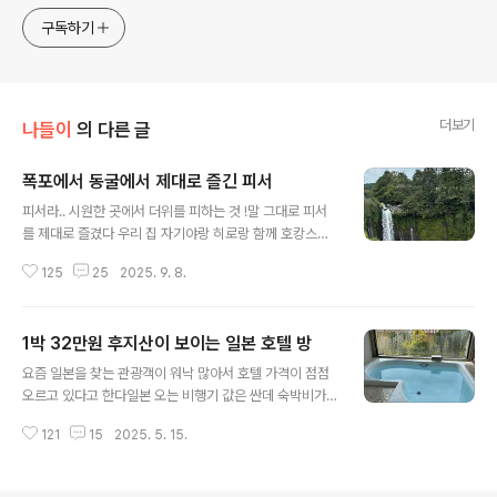
구독하기
더보기
나들이
의 다른 글
폭포에서 동굴에서 제대로 즐긴 피서
글 내용
피서라.. 시원한 곳에서 더위를 피하는 것 !말 그대로 피서
를 제대로 즐겼다 우리 집 자기야랑 히로랑 함께 호캉스를
즐긴다음날 아무리 지대가 높다고는 하지만 그래서 동경보
125
25
2025. 9. 8.
다 2.3도 기온이 낮다고는 하지만 올여름의 이 더위를 이
길순 없나 보다 더워도 너무 덥다 ㅠㅠ9월에 들어섰지만
여전히 폭염이 이어지고 있다 호텔에서 나온 후 더위를 피
1박 32만원 후지산이 보이는 일본 호텔 방
해 향한 곳은 야마나시현의 시라이토노 다키 白糸の滝나
글 내용
혼자서도 와 보고 우리 집 자기야랑 둘이서도 와 봤지만 히
요즘 일본을 찾는 관광객이 워낙 많아서 호텔 가격이 점점
로랑 같이 온 건 처음이다물이 떨어지는 소리에 시원함을
오르고 있다고 한다일본 오는 비행기 값은 싼데 숙박비가
느끼고 웅장하게 떨어지는 폭포를 보며 시원함을 느꼈다손
너무 비싸서 일본 여행을 포기를 한다는 이야기도 들은 것
을 오래 담그고 있을 수 없을 만큼 생각보다 너무너무 차가
121
15
2025. 5. 15.
같다정말 호텔비가 그렇게 올랐나...지난 주말 가와구치코(
운 물폭포에서 떨어지는 물보라가 바람 따라 흩날리며 시
河口湖)의 후지산이 보이는 호텔에서 호캉스를 했다내가
원함을 배가 시켰다오래간만에 가져 보는 ..
블로그 글을 쓸 때 가격은 잘 쓰지 않는데 이번에 가격을 쓴