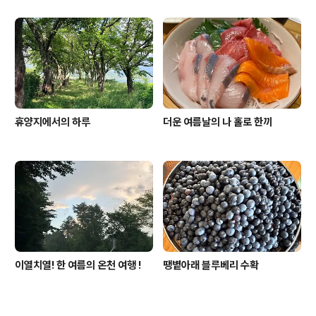
휴양지에서의 하루
더운 여름날의 나 홀로 한끼
이열치열! 한 여름의 온천 여행 !
땡볕아래 블루베리 수확