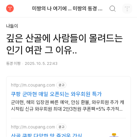
검색하기
미짱의 나 여기에 ... 미짱의 동경 생활
티스토리
나들이
깊은 산골에 사람들이 몰려드는
인기 여관 그 이유..
동경 미짱
2025. 10. 5. 22:43
http://m.coupang.com
광고
쿠팡 군마현 매일 오픈되는 와우회원 특가
군마현, 해외 입장권 빠른 예약, 안심 환불, 와우회원 추가 캐
시적립 신규 와우회원 최대 2만3천원 쿠폰팩+5% 추가적립
혜택! 여행도 이제 쿠팡에서!
http://m.coupang.com
광고
산골 쿠팡 다양한 맛 즐거운 간식