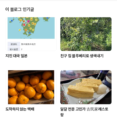
이유는 일본 호텔이 요즘 비싸다고 하니 어느 정도 가격인
지 알기 쉽게 가격 공개!오늘은 호텔방 소개다 문을 열고 들
이 블로그 인기글
어서면 긴 복도식 호텔방이 펼쳐진다오른쪽 나무 문을 열
면 꽤 큼직한 화장실이 호텔방은 문도 가구도 묵직한 목재
재질이어서 내 취향이었다 복도를 따라 들어가면 방 하나
에 침대 두개인 방이 하나 있고 그 방 옆으로또 다른 침대 2
개가 있다 4 명이 묵을 ..
지진 대국 일본
친구 집 블루베리로 생색내기
도착하지 않는 택배
달걀 전문 고민가 古民家레스토
랑