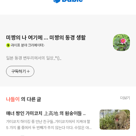
로그 정보
미짱의 나 여기에 ... 미짱의 동경 생활
(새창열림)
라이프
분야 크리에이터
일본 동경 변두리에서의 일상_*()_
구독하기
더보기
나들이
의 다른 글
매너 짱인 가미코치 上高地 의 원숭이들 ..
글 내용
가미코치 하이킹 중 만난 친구들..가미코치에서 지켜야 할
5 가지 룰 중에서 두 번째가 주지 않는다 이다. 수많은 야생
동물들을 만나더라도 먹이를 절대 주면 안 된다 분명 야생