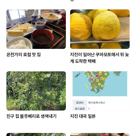
온천가의 로컬 맛 집
지진이 일어난 쿠마모토에서 뒤 늦
게 도착한 택배
친구 집 블루베리로 생색내기
지진 대국 일본