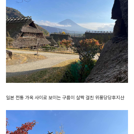
일본 전통 가옥 사이로 보이는 구름이 살짝 걸친 위풍당당후지산