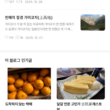
107
9
2025. 10. 28.
인데 사람들이 먹이를 주지 않는데도 아예 사람을 경계하
지도 않고 무시!사람이 있거나 말거나 가고 싶은 가고 앉고
싶은 앉고 제 갈길을 가는 가미코치의 원숭이들 …얘는 풀
천혜의 절경 가미코치(上高地)
을 하나 뜯더니 한 입 쓱 먹어 보더니 맛이 없는지 뱉어 버
글 내용
리더라는 ….왜 먹이를 주지 말라는 가미코치의 룰을 정해
가미코치 가 본 적 없는 히로에게 가미코치 한 번쯤 데려가
서 강하게 규제를 하는지 알 것 같다일본의 유명 관광지인
고 싶었다 가미코치는 일본인이라면 한 번쯤은 꼭 기 봐야
닛코 日光에는 원숭이가 꽤 많다그런데 닛코의 원숭이들
한다는 천혜의 자연경관을 자랑하는 표고 1500미터의 산
은 완전 양아치다 관광객이 들고 있는 비닐봉지를 채 가기
119
18
2025. 10. 27.
악지대다 가미코치는 차량 출입 제한을 하고 있다 15킬로
도 하고 심디어느 정체 중인 도로의 창 문을 열려 있으면 창
떨어진 주차장에 차를 세우고 셔틀버스와 택시로만 출입이
문 너머로 손을 넣어..
가능하다 차량제한 이유는 그 첫째는 자연경관을 지키기
위해서이고 두 번째 이유는 깊은 산골짜기의 좁은 도로 ( 구
간에 따라서는 왕복 통행이 어려워 양보하며 교대로 주행
이 블로그 인기글
해야 하는 구간도 있다) 정체를 해소하기 위해서이다셔틀
버스 요금은 1인 왕복 2800엔이다첫 차는 5시부터 운행
을 하고 나오는 차는 오후 5시가 막차이다가미코치에서 1
5킬로 떨어진 주차장에서 바라본 밤하늘 정말 별이 쏟아져
내릴 만큼 하늘을 빽빽하게 채우고 ..
도착하지 않는 택배
달걀 전문 고민가 古民家레스토
랑