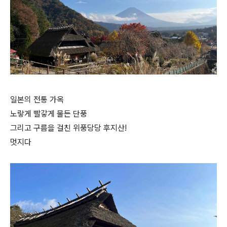
일본의 전통 가옥
노랗게 빨갛게 물든 단풍
그리고 구름을 걸친 위풍당당 후지산!
멋지다