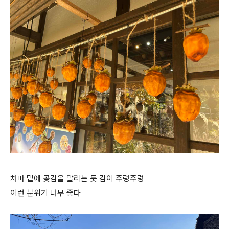
처마 밑에 곶감을 말리는 듯 감이 주렁주렁
이런 분위기 너무 좋다