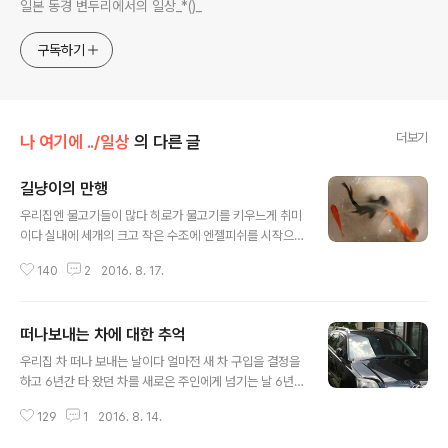
일본 동경 변두리에서의 일상_*()_
구독하기
더보기
나 여기에 ../일상
의 다른 글
길냥이의 만행
글 내용
우리집엔 물고기들이 많다 히로가 물고기를 키우느게 취미
이다 실내에 세개의 크고 작은 수조에 엔젤피쉬를 시작으
로 네 종류의 열대어 그리고 조개 새우 민물고기등등 심지
140
2
2016. 8. 17.
어는 미꾸라지까지 16종류의 생물이 물 속에서 살고 있다
실내의 수조에는 열대어등 조명과 히터가 필요한 것들을
키우고 있다 (마당으로 이사 나가기 위해 대기주인 울 집 금
떠나보내는 차에 대한 추억
붕어들 ) 마당에도 인공 연못과 또 하나의 작은 수조가 있다
글 내용
마당의 작은 수조에는 미꾸라지가 (미꾸라지도 세 종류의
우리집 차 떠나 보내는 날이다 얼마전 새 차 구입을 결정을
미꾸라지가 있다 )그리고 인공 연못에는 금붕어와 다나고
하고 6년간 타 왔던 차를 새로은 주인에게 넘기는 날 6년
라는 물고기와 다나고가 알을 낳는다는 조개도 살고있다
간 참 많은 일들있었다 울 아들 히로가 차에게 저지른 일들
마당의 작은 인공연못의 금붕어 우연이 며칠전 마당에 나
129
1
2016. 8. 14.
이몇가지 있다 그 첫번째 이야기 어느날 이웃친구 유미상
갔다가 스마폰으로 사진을 찍었었는데 찍어 두기를 정말
에게서 전화가 왔다내용인즉 우리집 차 뒷자석 실내등이