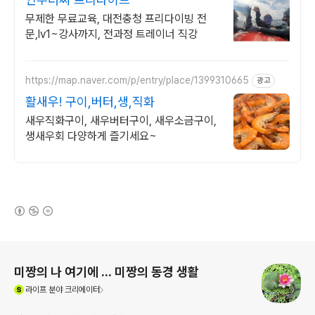
무제한 무료교육, 대전충청 프리다이빙 전
문,lv1~강사까지, 전과정 트레이너 직강
https://map.naver.com/p/entry/place/1399310665
광고
활새우! 구이,버터,생,직화
새우직화구이, 새우버터구이, 새우소금구이,
생새우회 다양하게 즐기세요~
(새창열림)
로그 정보
미짱의 나 여기에 ... 미짱의 동경 생활
(새창열림)
라이프
분야 크리에이터