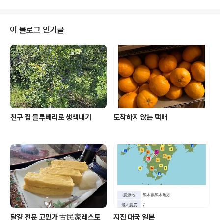
잘 했다 싶다 며칠간 비가 계속 와서 우리집 마당..
켜 있다고... 바로 나가 뒷좌석 실내등 끄고혹시나 하고 시
동을 걸어 보니 역시나 안 걸린다... 범인은 하나밖에 없는
아들 히로가 또. 또 . 또.일을 낸것이다.뒷 좌석 실내등 켜둔
이 블로그 인기글
범인은... 히로다!!어젯밤 부터 하루종일 샐내등을 켜 두었
을테니 시동 안걸리는게 당연 ! 자동차에 대해선 운전만 할
줄 알지 아무것도 모르는 나.엔진 안 걸려. 어떻게.... 유미짱
에게 라인을 보내니유미짱이 바로 나와 주었다. 내일 출장
수리 불..
친구 집 블루베리로 생색내기
도착하지 않는 택배
달걀 전문 고민가 古民家레스토
지진 대국 일본