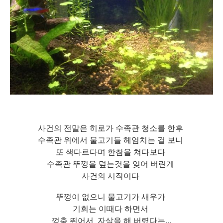
사건의 전말은 히로가 수족관 청소를 한후
수족관 위에서 물고기들 헤엄치는 걸 보니
또 색다르다며 한참을 쳐다보다
수족관 뚜껑을 덮는것을 잊어 버린게
사건의 시작이다
뚜껑이 없으니 물
고기가 새우가
기회는 이때다 하면서
껑충 뛰어서 자살을 해 버렸다는...