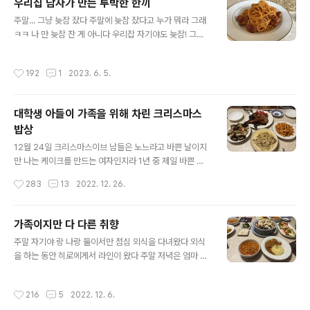
우리집 남자가 만든 투박한 한끼
돌아 온 날 짐 보따리를 풀고 정리를 하는 동안 우리집 자기
글 내용
야가 간만에 주방에 섰다 나 홀로 여행을 다녀 온 마누라를
주말... 그냥 늦잠 잤다 주말에 늦잠 잤다고 누가 뭐라 그래
위해 저녁을 만들겠단다 요리 센스가 있는 아들 녀석과 달
ㅋㅋ 나 만 늦잠 잔 게 아니다 우리잡 자기야도 늦잠! 그래
리 우리집 자기야는 요리 센스가 별로다 하려는 의지는 있
도 내가 조금 더 빨리 일어났다 깨울까 하다가 그냥 냅 뒀다
으나 재주는 타고 나지 못 했다 우리집 두 남자을 보고 내린
토요일에도 테니스에 미친 이 남자는 아침 7시에 일어나
작성시간
192
1
2023. 6. 5.
결론이 요리는 노력도 필요..
테니스를 하러 간다 일주일 중 유일하게 늦잠을 잘 수 있는
날인지라... 해가 중천에 뜬 후 느지막한 아침이자 조금 이
른 점심을 챙겨 먹어야 하는데 자기가 만들겠다네.. 히로는
대학생 아들이 가족을 위해 차린 크리스마스
요리 만드는 것도 좋아하고 요리 센스도 있는데 우리 집 자
밥상
기야는 똥 손이다 가끔 만들겠다고 두 팔을 걷어 부치기는
글 내용
하는데 모 아니면 도다 어떨 땐 쬐끔 센스가 있나 보다 싶을
12월 24일 크리스마스이브 남들은 노느라고 바쁜 날이지
때도 있고 어떨땐 도대체 뭘 만든 건지 도통 알 수 없는 이
만 나는 케이크를 만드는 여자인지라 1년 중 제일 바쁜 하
상한 것을 내놓기도 하는데 전자는 보다는 후자가 훨씬 더
루를 보냈다 일을 했다기보다 전쟁을 치른 기분이었다 8시
작성시간
283
13
2022. 12. 26.
많다 한..
간 근무에 2시간 추가 잔업까지 하고 지칠 때로 지쳐 집에
온 시간이 저녁 8시... 그런데 집에 돌아오니 세상에나 생각
지도 않은 밥상이 차려져 있는게 아닌가 요리가 취미인 울
가족이지만 다 다른 취향
아들 녀석이 크리스마스이브날 일 하고 온 엄마를 위해 대
글 내용
주말 자기야 랑 나랑 둘이서만 점심 외식을 다녀왔다 외식
신 크리스마스 가족 파티 밥상을 차려 두었던 것이다 네가
을 하는 동안 히로에게서 라인이 왔다 주말 저녁은 엄마 아
전날 미리 " 내일은 늦을거니까 나 기다리지 말고 알아서들
빠의 결혼기념일을 축하하기 위해 히로가 저녁을 만들겠다
저녁 챙겨 먹어 아님 둘이서 외식을 하던지..." 라고 미리 말
고 했다 히로가 나에게 라인을 보낸것은 외식을 마치고 집
해 두었었다 그럴리야 없겠지만 혹시라도 지쳐서 퇴근하는
작성시간
216
5
2022. 12. 6.
에 올 때 저녁에 만들 메뉴에 필요한 재료를 사 와 달라는
나를 기다리고 있을까 봐서 ... 그랬기에 아예 생각도 하지