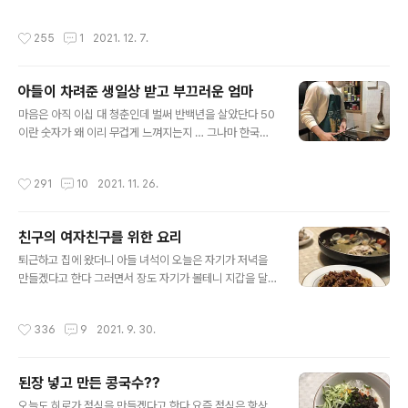
십 대 후반이다 오늘도 그렇게 나루미짱이 만든 빵을 들고
지만 지금도 엄청무지 바쁘다 나에겐 1년중 제일 바쁜 시기
집에 왔는데 재택근무 중인 우리 집 자기야가 오늘은 자기
이다 나의 주 특기인 가족들에게의 비상사태 선언을 지난
작성시간
255
1
2021. 12. 7.
가 파스타를 만들겠다며 가만히 ..
주에 했다 나의 주 특기라 … 가족들에게의 비상사태 선언
이라 … 도대체 뭔 말이래??? 나는 나에게 특별한 일이 있
을 때는 가족들에게 비상사태를 한다 남편과 아들 이 두 남
아들이 차려준 생일상 받고 부끄러운 엄마
자와 살고 있기에 남녀의 뇌 구조의 차이로 서로 간 이해 불
글 내용
가 사태가 종종 생기기도 한다. 서로가 이해 불가 상태가 되
마음은 아직 이십 대 청춘인데 벌써 반백년을 살았단다 50
면 별것 아닌 사소한 것에 감정싸움과 말다툼이 되기 쉬우
이란 숫자가 왜 이리 무겁게 느껴지는지 … 그나마 한국에
니까 난 미리 그런 싹을 싹둑 잘아버린다 예를 들어 생리주
살고 있지 않아서 한국 나이가 아닌 만 나이인 게 조금의 위
기가 되고 감정의 기복이 심해질 때 미리 우리 집 두 남자에
안이라면 위안이다 히로는 유치원때 엄마가 스무여덟 살인
작성시간
291
10
2021. 11. 26.
게 “ 나 생리중이야 “ 이 ..
줄 알았었다 매년 생일이 되면 “ 엄마는 몇 살이야？” 라고
물었고 매년 난 스물여덟이라 했었다 히로가 어릴땐 매년
스물여덞이라 속일 수 있었지만 초등학교 들어가서는 숫자
친구의 여자친구를 위한 요리
에 대해 알게 되니 작년에도 스물여덟이었는데 왜 올해도
글 내용
스물여덟이냐며 엄마 나이에 의심을 품기 시작했다 엄마가
퇴근하고 집에 왔더니 아들 녀석이 오늘은 자기가 저녁을
숨기면 숨길수록 히로는 엄마 나이를 알고 싶어 했고 히로
만들겠다고 한다 그러면서 장도 자기가 볼테니 지갑을 달
가 알고 싶어 하면 할수록 난 알려주지 않았다. 엄마 나이를
라며 내 지갑을 들고 마트로 장을 보러 갔다 내 지갑을 들고
알아내려고 애를 쓰는 히로가 귀엽고 또 그런 히로를 놀리
장을 보고 왔는데 많이도 샀다 한 끼 식사에 뭘 그리 많이
작성시간
336
9
2021. 9. 30.
는 게 재미있어서 그랬던 것 같..
샀나 봤더니 도미, 조개, 방울토마토 , 양송이버섯, 안쵸비,
간 돼지고기 , 올리브 등등등 … 뭘 만들려는지 재료가 엄청
나다 같이 장 보러 갈까 했더니 혼자 가겠다며 지갑만 달라
된장 넣고 만든 콩국수??
더니 자기가 사고 싶은 것 맘대로 살려고 혼자 가겠다 했나
글 내용
보다 여우 같은 아들 녀석 … 부엌이 정신이 없다 보고 있다
오늘도 히로가 점심을 만들겠다고 한다 요즘 점심은 항상