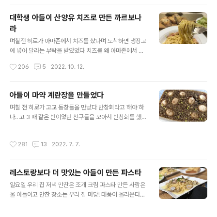
것이었다 항상 그렇다 히로가 밥을 할때면 엄마가 좋은 재
않았었기에 쬐께..
료로 더 잘 골라오니까 엄마가 장을 봐 달라는 건데 결국 자
대학생 아들이 산양유 치즈로 만든 까르보나
기 주머니가 아닌 내 주머니에게 재료값이 나간다 아주 계
라
획적인 히로의 전략이기도 하고 내가 보면 집에 있는 재료
글 내용
인지 아니면 사야 하는재료인지 단번에 알 수 있기 때문이
며칠전 히로가 아마존에서 치즈를 샀다며 도착하면 냉장고
다 전에는 히로가 장까지 다 봤었는데 집에 있는 재료를 또
에 넣어 달라는 부탁을 받았었다 치즈를 왜 아마존에서 사
사 오곤 했었기 때문이다 http://michan1027.tistory.co
지? 마트에 널리고 널린게 치즈인데 … 사연은 이렇다 히로
작성시간
206
5
2022. 10. 12.
m/2091 월드..
는 스파게티중에 제일 좋아하는 건 까르보나라이다 이탈리
안 레스토랑에 가면 99% 까르보나라를 시킨다 히로는 요
리 하는걸 좋아해서 집에서 자주 요리를 하는 편이다 히로
아들이 마약 계란장을 만들었다
가 만드는 건 주로 중식 양식이다 히로가 지금껏 만든 스파
글 내용
며칠 전 히로가 고교 동창들을 만났다 반창회라고 해야 하
게티는 평타이상이었다 메뉴에 따라선 그냥 그런 레스토랑
나.. 고 3 때 같은 반이었던 친구들을 모아서 반창회를 했는
에서 먹는것 보다 히로가 만든게 더 맛 있는것도 있다 히로
데 반창회에 갔다 와서 히로 : 엄마 마약계란이라고 알아?
는 까르보나라도 몇 번인가 만들었었는데 꽤 맛 있었던 기
나 : 그게 뭔데? 히로 : 한국에서 유행이라던데 몰라? 나 :
억이 있는데 히로는 자기가 만든 카르보나라에 납득을 할
작성시간
281
13
2022. 7. 7.
그래? 잘 모르겠는데 .. 일본은 한국의 음악 드라마 영화나
수가 없다고 한다 여러가지 방법으로 만들어 봤지만 역시
아이돌뿐만 아니라 패션 음식 인테리어 헤어 등 모든 분야
레스토랑에서 먹는거와는 뭔가 조금 다르다는데 그..
에서 한국 붐이다 어떤 한 분야가 아닌 한국식 어쩌고 저쩌
레스토랑보다 더 맛있는 아들이 만든 파스타
고 … 한국식이라 써 붙이면 적어도 평균 이상의 히트를 치
글 내용
는게 현실이다 일본인들의 한국에 대한 관심은 적어도 한
일요일 우리 집 저녁 만찬은 조개 크림 파스타 만든 사람은
국 사람들이 생각하는 그 이상이다 당연히 히로의 여사친
울 아들이고 만찬 장소는 우리 집 마당! 태풍이 올라온다고
중에도 한국을 좋아하는 애들이 많아서 자연스럽게 한국
하더니 저녁이 되니 많이 선선해졌다 며칠째 35도를 오락
이야기가 나왔고 요즘 유행하는 마약 계란장에 대한 이야
가락하더니 오늘 저녁은 마치 가을 저녁 같다 시원하게 불