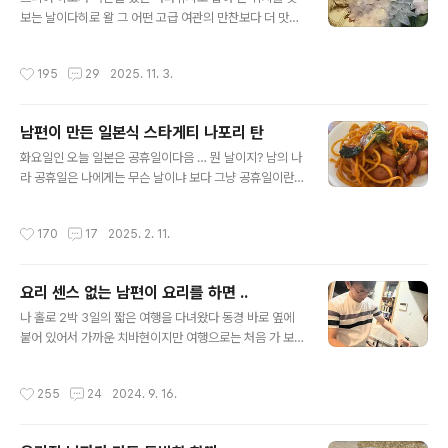
않단다 냉장실에서 삼사일 숙성시키는 게 더 맛있다고 한
보는 날이다히로 왈 그 어떤 고급 여관의 만찬보다 더 맛있
다히로가 주방에서 식사 준비를 하는 동안 우리 집 자기야
다는데 그 말을 믿어야 하나 말아야 하나 아마도 직접 낚았
는 한잔 술을 준비하는데 히로가 “ 아빠 내 것도 부탁해 ”라
다는 성취감이 더해진 감상이 아닌가 싶다한 마리 한 마리
작성시간
195
29
2025. 11. 3.
고 …히로는 술을 잘 마시지 ..
심혈을 기울여 손질해 둔 쥐치 등장이요 드디어 칼을 든 아
들내미 ㅋㅋㅋ껍질이 꽤 거칠고 질기고 도톨 도톨한데 그
래서 껍질 벗기기는 오히려 쉽단다 거칠고 도톨 도톨하니
남편이 만든 일본식 스타게티 나포리 탄
잡아당겨도 미끄러지지 않고 껍질이 질기니 쭈욱 잡아당겨
글 내용
도 찢기지 않고 한 번에 벗겨진다고쥐치 입이 너무너무 작
화요일인 오늘 일본은 공휴일이다음 … 뭔 날이지? 남의 나
다 히로 말이 의하면 쥐치가 잡기 힘든 이유 중 하나가 바로
라 공휴일은 나에게는 무슨 날이냐 보다 그냥 공휴일이란
그거란다 입이 작아서 잘 안 낚이는 거란다 믿어? 말어? 일
의미만 있을뿐 …그래도 글을 쓸려니 일단 뭔 날인가 보니
단 믿어 주기로 ㅎㅎ그렇게 아들이 칼을 들고 주방에서 2
건국 기념일이란다 ..건국 기념일인 아니 공휴일인 오늘이
작성시간
170
17
2025. 2. 11.
시간에걸친 사투 끝에 나온 결과물..
아무 의미가 없는게 난 출근일이기 때문이다 공휴일은 역
시 바쁘다 … 평소보다 바빴고 열심히 일한 덕분에 내가 할
일은 다 끝냈고 퇴근을 할려고 하는데 1 시간 잔업을 부탁
요리 센스 없는 남편이 요리를 하면 ..
받았다 평소에 내가 워낙 잔업을 싫어하는걸 아는 상사는
글 내용
게다가 우리 팀 일이 아닌 다른 팀이 일을 끝내지 못해 도와
나 홀로 2박 3일의 짧은 여행을 다녀왔다 동경 바로 옆에
달라는 거라서 아주 어렵게 부탁을 해 오는지라 나 몰라라
붙어 있어서 가까운 치바현이지만 여행으로는 처음 가 보
할 수가 없었다 나는 케이크 만드는 직업군에게 1년 중 제
았다 생각보다 좋은곳이 너무 많았고 이번엔 치바의 서쪽
일 피크인 크리스마스 외에는 거의 잔업을 하지 않는다 게
지역을 돌아 보았는데 다음에 시간이 나면 동쪽 지역도 둘
작성시간
255
24
2024. 9. 16.
다가 짭짭한 잔업 수당 때..
러 볼 생각이다 못 다한 여행 이야기는 아껴두었다가 천천
히 조금씩 공개를 하기로 하고 나 홀로 여행은 일간 여기서
끝 ! 다시 현실 세계로 컴백이다 내가 여행을 마치고 집에