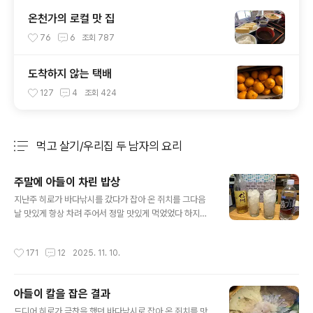
온천가의 로컬 맛 집
76
6
조회
787
도착하지 않는 택배
127
4
조회
424
먹고 살기/우리집 두 남자의 요리
분류 전체보기
주요 글 목록
주말에 아들이 차린 밥상
글 내용
지난주 히로가 바다낚시를 갔다가 잡아 온 쥐치를 그다음
날 맛있게 항상 차려 주어서 정말 맛있게 먹었었다 하지만
우리 집 자기야는 아쉽게도 히로가 차린 쥐치 한상을 맛보
지 못했었다 왜냐하면 갑자기 회식이 잡혔다며 늦게 돌아
작성시간
171
12
2025. 11. 10.
온 탓이다 우리 집 자기야의 회식에 대해 내가 참 할 말이
많다마는 그 이야기는 다음으로 미루기로 하고 아빠가 쥐
치 한상을 맛볼 수 없었으니 이번 주말에 다시 한번 쥐치 한
아들이 칼을 잡은 결과
상을 차리겠다고 하며 히로는 다시 주방에서 칼을 잡았다
글 내용
나는 생선은 바로 잡은 게 제일 맛있는 줄 알았는데 그렇지
드디어 히로가 극찬을 했던 바다낚시로 잡아 온 쥐치를 맛