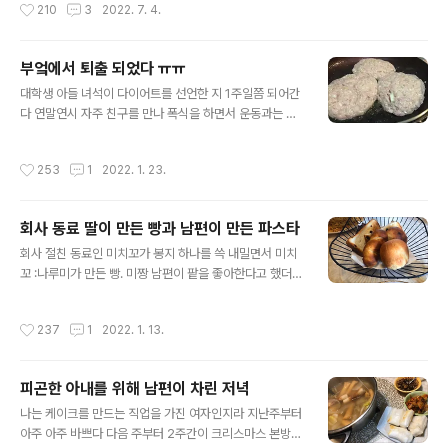
작성시간
210
3
2022. 7. 4.
기도 나왔다고 한다 히로의..
어오는 바람이 아주 기분이 좋다 방학 때는 거의 매일 요리
를 하던 히로가 요즘은 학기 중이라서 집에서 요리를 하는
일이 거의 없어졌다 오래간만에 히로가 저녁 한 끼를 책임
부엌에서 퇴출 되었다 ㅠㅠ
지겠다 했고 남이 밥을 해 준다니 나는 얼씨구나 좋다였다
글 내용
몇 번이나 말 하지만 주부에겐 세상에서 남이 해 주는 밥이
대학생 아들 녀석이 다이어트를 선언한 지 1주일쯤 되어간
제일 맛있다 히로가 만든 메뉴는 조개 크림 파스타 레스토
다 연말연시 자주 친구를 만나 폭식을 하면서 운동과는 거
랑에서 시키면 조개가 열 손가락으로 셀 수 있을 정도로 들
리가 먼 생활을 하더니 이젠 안 되겠다 싶은지 제대로 맘먹
어가지만 히로가 직접 만드니 열 손가락으로 셀수 없을 만
고 다이어트를 하겠다던 아들 녀석 … 일주일 만에 2로 가
작성시간
253
1
2022. 1. 23.
큼 조개를 듬뿍 들어갔다 파스..
까이 빠졌단다 다이어트라 해 봤자 과자나 디저트를 안 먹
고 삼시세끼 꼬박꼬박 먹었다 대신 흰쌀밥은 현미밥으로
바꾸고 아침 점심은 먹고 싶은 거 먹고 저녁은 현미밥과 달
회사 동료 딸이 만든 빵과 남편이 만든 파스타
걀, 닭가슴살, 브로콜리, 토마토 로 바꾸고 땡땡이치던 운동
글 내용
을 하루 1시간씩 하는 게 전부였다 다이어트한다면서 생각
회사 절친 동료인 미치꼬가 봉지 하나를 쓱 내밀면서 미치
보다 충실히 잘 챙겨 먹어서 “너 진짜 다이어트하는 거니?
꼬 :나루미가 만든 빵. 미짱 남편이 팥을 좋아한다고 했더니
“라고 물어볼 정도였다 히로의 대답은 “간식이랑 디저트
팥을 넣고 만들었대 나 : 나 줄려고 만든거야 미치꼬 : 응 항
안 먹잖아. 그리고 좋아하는 라면과 빵도 안 먹고..” 나이 든
상 김치 얻어먹기만 해서 미안하다고 미치꼬랑 딸인 나루
작성시간
237
1
2022. 1. 13.
나랑 달리 젊음일까? 먹는 ..
미는 워낙 한국 음식을 좋아해서 자주 사다 먹기도 하고 자
기들 식으로 만들어 먹기도 하는 한국 음식 마니아이다 그
래서 김치를 만들때면 조금이라도 항상 나누어 주는 편인
피곤한 아내를 위해 남편이 차린 저녁
데 나루미 짱이 가끔 쿠키가 빵이다 어떨 땐 파운드케이크
글 내용
같은걸 직접 만들어서 나에게 준다 미치꼬는 나 보다 두살
나는 케이크를 만드는 직업을 가진 여자인지라 지난주부터
이 어리지만 스무 살이라는 이른 결혼으로 큰 딸이 벌써 이
아주 아주 바쁘다 다음 주부터 2주간이 크리스마스 본방이