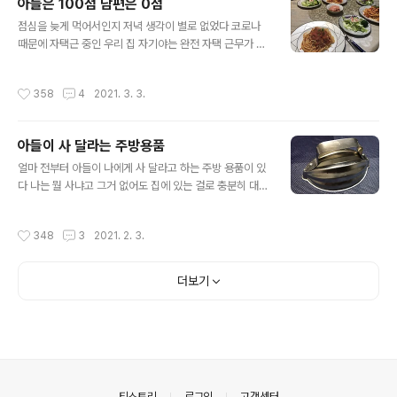
아들은 100점 남편은 0점
아마도 히로는 2층 자기 방에서 영상 수업을 듣고 있나 보
글 내용
다 그런데 테이블 위에 빨래가 곱게 개어져 있다 히로가 빨
점심을 늦게 먹어서인지 저녁 생각이 별로 없었다 코로나
래를 개어 두었나 보다 사실 아침에 출근하면서 세탁기를
때문에 자택근 중인 우리 집 자기야는 완전 자택 근무가 아
돌려 두고 빨래를 널 시간이 없어서 히로에게 빨래를 다 되
닌 주 2일 정도는 출근을 하고 나머지는 자택근무를 하고
면 널어 달라 부탁을 하고 출근을 했었다 아침에 빨래를 널
있다 월요일인 오늘은 출근을 했기에 퇴근하고 올려면 아
작성시간
358
4
2021. 3. 3.
고는 부탁하지도 않았던 빨래 ..
직 시간은 있고 해서 저녁을 준비하지 않고 있는 엄마를 보
니 밥 하기 싫어하는 게 히로 눈에 보였나 보다 오늘은 히로
가 만들겠다고 하면서 나에게 조금만 도와 달라고 했다 평
아들이 사 달라는 주방용품
소엔 히로가 뭔가를 만들때 엄마가 부엌에 들어오는걸 히
글 내용
로는 별로 좋아하지 않는다 이것저것 엄마가 간섭하는 게
얼마 전부터 아들이 나에게 사 달라고 하는 주방 용품이 있
싫어서다 그냥 조금 서틀러도 자기 방식대로 만들고 싶어
다 나는 뭘 사냐고 그거 없어도 집에 있는 걸로 충분히 대체
서다 그런 히로가 엄마에게 도와 달라고 한 것 새우 손질이
가 가능하니 살 필요가 없다이고 우리 집 자기야는 그거 얼
었다 새우 손질 정도는 히로도 할수 있지만 시간 단축을 위
마 하지도 않는데 사주라 하고 나는 돈이 문제가 아니라 대
작성시간
348
3
2021. 2. 3.
해 해 달라고 한 것이다 새우 껍질을 벗..
부분의 주방용품이 그렇듯 몇번 쓰지도 않고 그냥 짐만 된
다고 꼭 필요치 않는 주방용품 자꾸 늘려서 어디다 수납을
하냐 이고... 결국은 우리 집 자기야가 인터넷 주문을 했나
더보기
보다 오늘 집으로 배달이 되어 져 왔다 사 달라, 안된다 , 사
주라, 필요 없다 라며 논쟁이 되었던 히로가 갖고 싶었던 주
방 용품은 바로 요것! 아몬드처럼 생긴 이 아이다 오므라이
스 만들때 밥의 형태를 잡아주는 아몬드형 오므라이스 틀
택배가 오자마자 뜯어보고는 하로가 하는 말 히로 : 에게
게? 왜 이렇게 ..
의안내
티스토리
로그인
고객센터