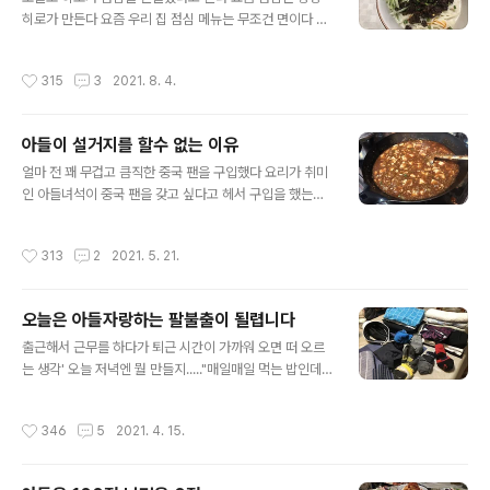
가는 무의식적으로 좀 치워 가면서 하라는 둥 잔소리가 툭
히로가 만든다 요즘 우리 집 점심 메뉴는 무조건 면이다 때
하니 튀어나올 것 같아서 그래서 난 히로에게 모든 걸 맡기
론 소바 때론 우동 때론 소면.. 일본식 면 요리는 세상 간편
고 그냥 부엌에서 퇴장! 오늘은 네 맘대로 하세요다 작은 도
한 요리다 면만 삶고 시판 쯔유에 물을 넣고 희석시킨 후 얼
작성시간
315
3
2021. 8. 4.
미 두 마리로..
음을 동동 띄워 면을 그 쯔유에 찍어 먹으면 되니 면만 삶으
면 다른 건 아무것도 할 것도 없는 세상 편한 점심메뉴다 그
런데 오늘은 히로가 색다른 면 요리를 하겠다고 해서 뭘 만
아들이 설거지를 할수 없는 이유
드나 궁금해서 오래간만에 카메라를 들고 히로가 만드는
글 내용
색다른 면 요리를 지켜보았다 히로가 준비한 재료는 두유
얼마 전 꽤 무겁고 큼직한 중국 팬을 구입했다 요리가 취미
깨 그리고 일본의 하얀 된장 그리고 시로다시라거 해서 시
인 아들녀석이 중국 팬을 갖고 싶다고 헤서 구입을 했는데
판의 조미료다 두유에 깨 그리고 일본 된장을 넣고 믹서에
처음 중국팬을 사자마자 히로가 만든 첫 요리가 볶음밥이
갈아주고는 국물 준비는 끝이라고 한다 이 단계에서 나는
었고 오늘 두 번째 요리를 만들었다 https://michan102
작성시간
313
2
2021. 5. 21.
두유에 된장을 넣는다고???..
7.tistory.com/1585 아들이 사 달라는 주방용품 하나뿐
인 울 아들녀석 히로는 취미라고 까지는 할 수 없지만 자기
가 먹고 싶은 요리는 스스로 만들어 먹는 남자다 그것도 대
오늘은 아들자랑하는 팔불출이 될렵니다
충 만들어 먹는게 아니라 한번 만들기 시작하면 자기가 만
글 내용
족할때까 michan1027.tistory.com 중국 팬으로 히로가
출근해서 근무를 하다가 퇴근 시간이 가까워 오면 떠 오르
만든 두 번째 요리는 마파두부다 마파두부는 히로가 좋아
는 생각' 오늘 저녁엔 뭘 만들지....."매일매일 먹는 밥인데
하는 메뉴로 평소에도 가끔 만드는 요리이지만 중국 팬이
왜 매일 매일 고민이 되는지 말입니다 ㅠㅠ요즘 우리 집 자
있으니 야심 차게 만들었다 중국 팬으로 만들어서인지 더
기야는 코로나로 인한 재택근무를 마치고 회사로 정상 출
작성시간
346
5
2021. 4. 15.
맛있게 ..
근을 하고 있다 근무를 마치고 집에 돌아오니 1층 거실엔
아무도 없고 모꼬짱만이 꼬리가 떨어져 나가도록 흔들며
나를 반겨주었다 엄마가 돌아와도 내다도 안 보는 걸 보니