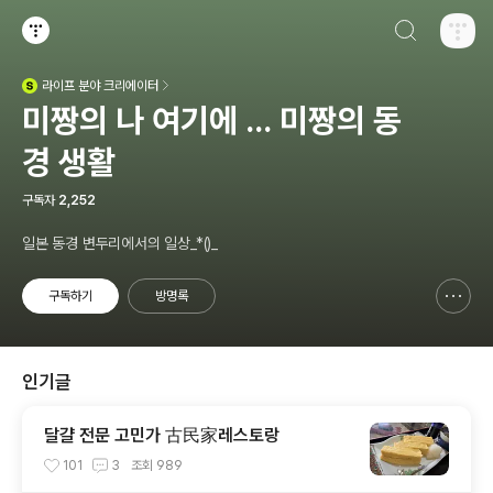
검색하기
티스토리
라이프
분야 크리에이터
(새창열림)
미짱의 나 여기에 ... 미짱의 동
경 생활
구독자
2,252
일본 동경 변두리에서의 일상_*()_
구독하기
방명록
신고하기 레이어
열기
인기글
달걀 전문 고민가 古民家레스토랑
101
3
조회
989