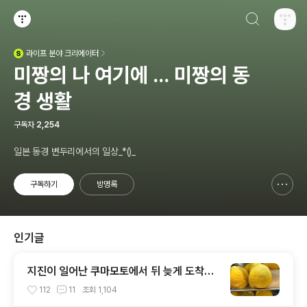
검색하기
티스토리
라이프
분야 크리에이터
(새창열림)
미짱의 나 여기에 ... 미짱의 동
경 생활
구독자
2,254
일본 동경 변두리에서의 일상_*()_
구독하기
방명록
신고하기 레이어
열기
인기글
지진이 일어난 쿠마모토에서 뒤 늦게 도착한
택배
112
11
조회
1,104