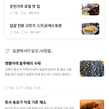
온천가의 로컬 맛 집
78
6
조회
814
달걀 전문 고민가 古民家레스토랑
104
4
조회
481
일본에서의 일상 /사람들..
분류 전체보기
주요 글 목록
땡볕아래 블루베리 수확
글 내용
인복이 좋은지 외국인으로서 일본에 살면서 참 좋은 사람
들을 많이 만났다 일본에 오래 살다 보니 외국인 내국은 구
별 없이 의외로 외국인이란 편견없이 그냥 그렇게 만나지
는 친구들이 생각보다 많은 것 같다 마에지마상도 그 중 한
작성시간
132
7
2026. 7. 23.
명이다동네 친구 20년지기 마에지마상 ..매년 이 맘 때면
동네 친구 마에지마상 집 뒷마당으로 가서 블루베리를 따
고 있다 마에지마상 집은 세상에서 제일 부러운 땅 부잣집
회사 동료가 직접 기른 채소
인데 뒷마당에 커다란 블루베리 나무가 열 그루쯤 있다 워
글 내용
낙 오래된 블루베리 나무라서 한 그루에 엄청 많은 양의 블
퇴근길 같은 부서 다른 팀에 있는 유미꼬( 내 블로그에 가끔