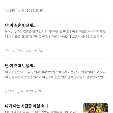
일본에 도착 했고 토요일인오늘 우리 집으로 왔다 금강산
에 출근을 하고 난 기가 막힌 이야기를 들었다 그 어떤 막장
도 식후경이라고 바로 점심을 먹으러 갔다 돈까스 집에 가
드라마보다 더 막장 이야기! 지인 중에 드라마 작가가 있다
작성시간
248
8
2023. 11. 15.
서 각자 먹고 싶은걸로 시켰..
면 드라마 소재로 재공 하면 제대로 막장 드라마 한 편 나올
것 같다 어쩌다 보니 며칠 전에 올린 글의 후기 글이다 10
년 전인가 회사에서 나를 은근히 힘들게 했던 미호! 그 당시
난 이 결혼 반댈세..
30대 중반이었으니 지금은 40대 중반이 되었지 싶다 미호
글 내용
는 키도 크고 얼굴도 이쁘다 일도 잘한다 여기까지면 최고
남이야 누구랑 결혼을 하건 말건 뭔 상관이라고 반대네 마네 주접을 떠는 건지 말입
의 여성이다 하지만 여우도 이런 여우가 없다 (내가 아는 여
니다 이 글을 읽기전에 전편을 먼저 읽으면 이해하는데 도움이 아니 읽지 않으면 이
우 중 최고봉!) 그녀는 남자 직원과 여자 직원들에 대하는
해가 아예 안되니까 먼저 아랫글을 읽기를 권합니다 ㅎㅎ https://michan1027.tist
태도가 다르다 (여직원들도 자기가 좋아하는 사람에게는
ory.com/2302 난 이 연애 반댈세.. 이 연애 반댈세..... 남의 연애 반대한들 뭔 소용
작성시간
137
4
2023. 9. 23.
좋은 사람임.) 남..
인가 마는 난 이 연애 반대 하고 싶다 이 일은 작년에 있었던 일이다 이 연애에 관한
일을 글로 쓸까 잠시 생각했었지만 남 일에 이러쿵저러쿵 오 michan1027.tistory.
com 윗글은 1년이 채 안된 이야기다 정확히 기억은 안 나는데 작년 연말이었나 올
난 이 연애 반댈세..
초였나 그랬던 것 같다 그리고 지난 주 다시 레이나가 나에게 할 이야기가 있다고 하
글 내용
길래 이야기..
이 연애 반댈세..... 남의 연애 반대한들 뭔 소용인가 마는 난 이 연애 반대 하고 싶다
이 일은 작년에 있었던 일이다 이 연애에 관한 일을 글로 쓸까 잠시 생각했었지만 남
일에 이러쿵저러쿵 오지랖이라 할까 봐 그때는 글로 쓰지 않았던 일인데 그 후속편이
있기에 뒤늦게 그때 일을 쓸려고 한다 이 이야기의 주인공은 내 블로그에 가끔 등장
작성시간
212
5
2023. 9. 19.
하는 사람이다 15년쯤 전에 대학생 아르바이트로 처음 만난 레이나라는 그 당시 21
살 여자 사람이다 대학생 아르바이트로 입사를 했다가 졸업후 그대로 취업을 했고 그
후 다른 지방으로 몇 군데 돌다가 다시 내가 근무하는 곳으로 돌아온 지 8년쯤 되었
내가 아는 사람중 제일 효녀
나 보다 현재는 나의 상사이자 친구다 36살인 상사와 친구라는 말이 이해가 안 될지
글 내용
모르겠지만 업무를 떠나 사적으로 만나 식사도..
대만에서 반가운 손님이 왔다 정말로 반가운 손님이.. 히로