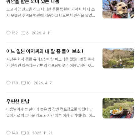
위안을 받은 의미 있는 나눔
해서 끼게 된 유미꼬 현재 이렇게 4명이 회원이고 우리 집
글 내용
자기야는 정 멤버는 아니고 가끔 초대되는 준 회원이다 첫
모꼬 사망 신고을 하고 다니던 동물 병원에 가서 미처 다 쓰
번째 모임은 작년 여름쯤에 나츠코상 집에서 가졌다 이때
지 못했던 수액을 병원에 기증하고 나오면서 한참을 울었
만 해도 얼떨결에 나츠코상 집으로 초대를 받았고 얼떨결
다 항상 내 곁에 있는 것 같았던 모꼬가 이제진짜 내 곁에
에 첫 커피 모임을 가졌었다 2차 모임은 우리 집에서 우리
없구나 하는 게 실감된 순간이었다 그렇게 한참을 울다가
작성시간
152
6
2026. 4. 11.
집 자기야도 참가 한 모임을 가졌다 3차 모..
모꼬가 없는 집에 돌아가고 싶지 않았다 그래서 매주 모꼬
와 함께 갔던 강가로 갔다불과 며칠 전에도 함께 왔었던 바
로 그 자리에 자리 잡고 앉아 모꼬와 함께 했던 그때를 추억
어느 일본 아저씨의 내 말 좀 들어 보소 !
하고 있는데어느 할머니와 나와 동년배 정도의 여성이 강
글 내용
아지 두 마리를 데리고 왔다 시바견 한 마리랑 작은 치와와
지난주 회사 동료 유미꼬상이랑 피크닉을 했었다벚꽃 축제
한 마리 울 모꼬는 아빠가 치와와 엄마가 토이푸들의 믹스
가 한창인 아름다운 강변의 캠프장벚꽃은 아름답지만 벚꽃
견이었다 치와와보다는 조금 크고 ( 평소 몸무게는 3킬로)
구경을 위해 많은 사람들이 있어서 우리는 벚꽃 구역을 벗
털은 토이푸들처럼 복실 복실하고 얼굴 골격은 치와와를
어나 강가 쪽으로 피크닉 장소를 잡았다 벚꽃 구역 과는 달
작성시간
178
10
2026. 4. 7.
닮았다 작은 치와와를 보니 모꼬..
리 너무나 조용하고 한적해서 마치 우리전용 정원 같은 느
낌..여름엔 아이들이 송사리랑 민물 새우를잡기도 하고 물
고기를 먹이 삼아 새 들이 모여드는 아름 디운 곳이다아무
우연한 만남
도 없는 조용한 강가에서 유미꼬랑 먹고 마시고 수다를 만
글 내용
끽하고 있는데 정오가 조금 지난 시간에 초등학생으로 보
다음날이 쉬는 날이라 늦은 밤 강변 캠프장으로 향했다 당
이는 여자 아이와 아버지가 물고기를 잡으러 왔었다 평일
일치기로 차크닉을 가도 되지만 이른 아침 강가에서의 아
인데 딸을 데리고 강으로 고기를잡으러 오는 저 아버지는
침을 맞이하고 싶어서 늦은 밤이지만 가기로 했다 늦은 밤
아이에게 참 좋은 아빠구나 하며 보고 있는데한참을 아이
평일 말 사람이 없는 캠프장은 좀 으스스하기는 하지만 이
작성시간
140
8
2025. 11. 21.
와 함께 고기를 잡다가 아이가 조금 떨어진 곳에 깔..
정도는 익숙한지라 …조용한 강가의 아침 …역시 밤에 오길