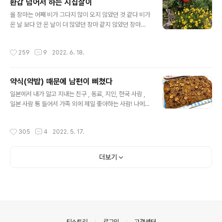
환갑 넘어서 하는 시집살이
름하에 함께 살았었다 19년이 지난 지금까지 꾸준히 교류
글 내용
를 하며 가족 처럼 지내고 있다 나보다 열살 어린 그녀이니
올 장마는 어째 비가 그다지 많이 오지 않았던 것 같다 비가
언니 동생이 더 어울리지만 호스트 패밀리로 만나서 지금
온 날 보다 안 온 날이 더 많았던 장마 같지 않았던 장마도
껏 그녀에게 우리는 파파 마마가 불리고 있다 그녀의 직업
이제 끝이 날려고 하고 있다 그래도 며칠 비가 오락 가락 해
은 대만에서 일본 전문 여행사를 하고 있는 사장 겸 가이드
서인지 우리 집 마당에 꽃들이 쌩쌩하다 향기가 정말 끝내
작성시간
259
9
2022. 6. 18.
이다 코로나 때문에 일본에 오지 못하다가..
주는 재스민 바람이 불때마다 진한 재스민 향이 … 비랑 정
말 잘 어울리는 수국 비를 머금은 수국은 정말 이쁘다 6월
의 우리집 마당 꽃 구경은 여기까지 … 오늘의 미짱의 수다
약식(약밥) 때문에 남편이 삐쳤다
는 내 블로그에 예전에 자주 등장했던 직장 동료인 언니 미
글 내용
치꼬 상의 근황이다 오늘 어떤분이 언니 미치꼬 상의 근황
일본에서 내가 알고 지내는 친구 , 동료, 지인, 한국 사람 ,
을 물어보셨다 예전에 자주 등장하던 언니 미치꼬상 얘기
일본 사람 통 들어서 가족 외에 제일 좋아하는 사람! 나에게
가 최근에 아예 없으니 혹 회사를 그만두었나 아님 다툼이
그런 사람이 있다 한국에서 나의 풋풋한 20대시절을 함께
있어서 사이가 멀어졌나 … 궁금하신 분들을 위해 전하는
보낸 선배인데 무슨 인연인지 그 선배도 나도 일본에 그것
작성시간
305
4
2022. 5. 17.
언니 미치꼬 상의 근황이다..
도 일본의 많고 많은 곳 중에 동경에 살고 있는 인연이니 이
게 보통 인연인가 싶다 한국에서도 그저 알고 지냈던 그렇
고 그런 선배가 아닌 서로 집을 오갈 정도로 많이 친한 선배
더보기
였는데 외국 생활까지 같이 하고 있으니 전생이 정말 있다
면 전생에 무슨 인연이 있어도 있었을 것 같아 그때 선배에
게 유학생인 일본인 남친이 있었다는 건 알고 있었다 ( 그
남친 아니 지금은 남편인 형부는 엄청 무지 한국말을 잘했
었다. 우리 집 자기야의 한국어 실력은 비교가 안 될 정도로
…) 내가 일..
의안내
티스토리
로그인
고객센터