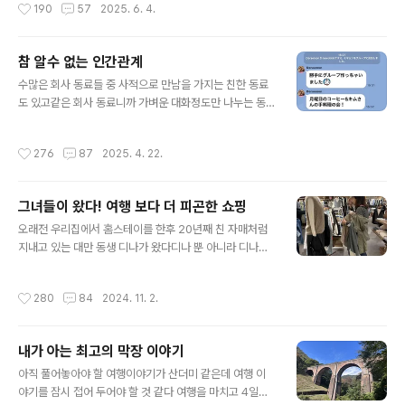
작성시간
190
57
2025. 6. 4.
든 잘 먹겠습니다 이틀 후 이번엔 동생..
연예인은 빨간 옷을 입고 찍은 사진을 올려서 정치색이 어
쩌고 저쩌고모 연예인은 올린 사진이 파란색 하늘이라 정
치색이 어쩌고 저쩌고 …보통 멘탈이 아니고서야 연예인을
참 알수 없는 인간관계
못 할 것 같다우리 집 빨간 장미를 자랑하고 싶은데 정치색
글 내용
어쩌고 할까 봐 ( 내가 뭔 유명인도 아니고 평범한 아줌마가
수많은 회사 동료들 중 사적으로 만남을 가지는 친한 동료
이런 사진 올린다고 뭐라 할 사람 한 명도 없을텐데 웬 착각
도 있고같은 회사 동료니까 가벼운 대화정도만 나누는 동
ㅋㅋㅋ) 어쨌든 빨간 장미와 파란 하늘 사진을 같이 올려 본
료도 있고 형식적으로 인사만 나누고 얽히기 싫은 동료도
다 정치색이 아닌 우리집 마당의 예쁜 빨간 장미와 6월의
있고인사조차 하기 싫어 되도록이면 눈을 안 마주치는 동
작성시간
276
87
2025. 4. 22.
푸르른 하늘이다글..
료도 있고 …타 부서의 잘 모르는 동료는 마주치면 “お疲
れ様です” 라며 형식적인 인사를 나누는 경우가 대부분이
다인사를 나누고 별 의미 없는 가벼운 대화를 나누는 동료
그녀들이 왔다! 여행 보다 더 피곤한 쇼핑
들이 대부분을 차지하는 것 같다 그 동료들 중 오늘은 나오
글 내용
미상과 나츠코상 이야기를 할까 한다 나오미상과는 18년
오래전 우리집에서 홈스테이를 한후 20년째 친 자매처럼
을 함께 근무를 했지만 성향이 달라서 형식적인 동료관계
지내고 있는 대만 동생 디나가 왔다디나 뿐 아니라 디나의
를 맺는 사람 중 한 명이다 나오미상은 10여 년 전부터 화
절친도 함께 왔는데 그 절친으로 말 할것 같으면 일본에 유
려한 돌싱 생활을 만끽하고 있다 결혼생활 중 여권도 가져
학 중인 절친이 대만에서 있는 자기 결혼식에 참석 할 수
작성시간
280
84
2024. 11. 2.
본 적 없고 취미나 여가 생활은 꿈도 꾸지 못..
없다 하니 “ 그래 ? 니가 못 오면 그럼 내가 가면 되지” 하
며 친구가 유학중인 일본으로 신혼여행을 왔고 신혼 여행
중 우리집에 와서 1 박을 하면서 인연을 맺고 그 후 20여년
내가 아는 최고의 막장 이야기
간 남편니랑 두 딸이랑 몇 번이나 우리집에 왔고 그렇게 울
글 내용
가족 과 친분을 유지하고 있다 서두가 넘 길었나 ㅎㅎ어쨌
아직 풀어놓아야 할 여행이야기가 산더미 같은데 여행 이
든 대만에서 이 두 여자가 일본으로 떴다 금요일이누어제
야기를 잠시 접어 두어야 할 것 같다 여행을 마치고 4일만