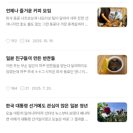
잘했다 싶다 이런 분위기 좋아 좋아아침 혼자만의 여유로
운 시간을 만끽! 그런데 회사 동료에게서 라인이 와 있는 걸
언제나 즐거운 커피 모임
뒤늦게 발견을 했다 평소에 잘 연락하지 않는 동료라서 뭔
글 내용
일인가 싶었다어라? 나오미상은 캠퍼다 이른 아침 이곳을
회사 동료 나츠코상과 나오미상 팀이 달라서 아주 친한 건
왔다는데 ( 이 장소는 캠퍼 나오미상에게 내가 알려 준 장소
아니지만 호도 불도 없는 그런 동료다 가끔 휴게실에서 만
인데 마음에 들어서 꽤 자주 찾는다고 ) 내 차랑 비슷한 차
나면 이런저런 이야기를 나누곤 하는데 이야기를 나눈던
를봤다고 혹시 이 곳에 있냐고 …나오미상이 이곳에 있단
중 나츠코상이 커피와 사랑에 푹 빠졌다는 이야기를 하게
작성시간
192
34
2025. 10. 19.
말이지 그렇다면 산책 삼아 나..
되었고 나는 커피에 대해 잘 모르지만 우리 집 자기야가 커
피에 빠져 양을 재고 온도를 재고 커피에 진심이라 난리도
아니라는 이야기를 하게 되었고 그 후 가끔 나츠코상은 이
일본 친구들이 만든 반찬들
게 맛있다 저게 맛있다며 맛 보라며 커피콩을 나눠 주기도
글 내용
하며 나는 커피에 대해 아는 것도 없는데 어쩌다 보니 커피
이번 주는 무슨 일인지 자꾸 반찬들을 받는다 달라하지도
친구가 되어 버렸다 그러다 나츠코상이 자기 집에서 커피
않았는데 자꾸 주네 ㅎㅎ그 시작은 회사 동료인 언니 미치
모임을 가지자며 나오미상과 나를 초대해 주었고 그렇게
꼬였다 전날 미치꼬 :미짱 규리노 큐짱 먹어?나 : 당연히 먹
커피 모임이라는 단체방도 만들었다 우리 집 자기야가 커
지. 아니 좋아하지 다음 날 언니 미치꼬가 직접 만들었다는
작성시간
184
21
2025. 7. 20.
피를 좋아한다는 이유로 나도 얼떨결에 커피 ..
큐리노 큐짱을 받았다 규리노 쿠짱은 일본식 오이장아찌이
다 일본의 식품 메이커에서 만든 오이 장아찌 제품이름이
규리노 큐짱인데 워낙 유명한지라 지금은 일본 사람들이
한국 대통령 선거에도 관심이 많은 일본 청년
집에서 비슷하게 만든 오이장아찌를 제품명 그대로 규리노
글 내용
쿠짱이라고 부른다 나도 가끔 규리노 큐짱을 직접 만들어
오늘 아침에 일어나자마자 인터넷 뉴스부터 보았다 왜냐하
먹는데내가 만드는 것보다 색이 훨씬 진하다 색이 진한 만
면 어제가 대통령 선거일이었고 오늘은 바로 그 결과를 알
큼 간도 좀 센 편이었다음 … 솔직하게 말하면 언니 미치꼬
아보기 위해서였다우리 집 마당에 핀 이쁜 장미..인터넷 뉴
상에겐 미안한 말이지만 내가 만든 게 더 맛있다 ㅎㅎ어쨌
스를 보다 보니 세상은 참 말도 많고 탈도 많은 것 같다 모