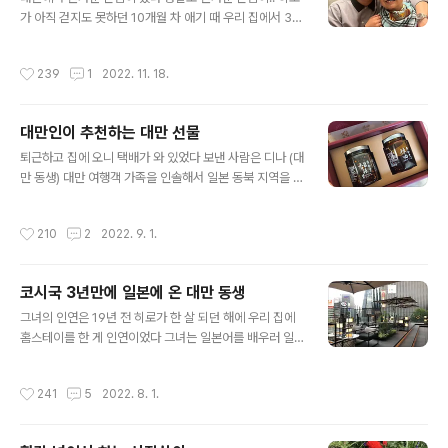
가 아직 걷지도 못하던 10개월 차 애기 때 우리 집에서 3년
간 홈스테이를 했고 그 후로도 계속 히로를 제일 잘 이해하
는 이모로 누나로 19년째 인연을 이어 오는 디나 코로나 이
작성시간
239
1
2022. 11. 18.
후 일본 여행 자유화가 되면서 디나가 엄마를 모시고 일본
으로 효도 여행을 왔다 디나는 피만 섞이지 않았지 내 동생
같은 아니 내 동생이니까 디나의 엄마는 곧 나에게도 엄마
대만인이 추천하는 대만 선물
나 다름이 없다 우리 집으로 모시려고 했는데 디나의 어머
글 내용
니가 양 무릎 수술을 하신 터라 15분 이상 걷는 것도 어렵
퇴근하고 집에 오니 택배가 와 있었다 보낸 사람은 디나 (대
다고 하시며 긴자의 호텔에 묵으셨다 어머니 눈높이에 맞
만 동생) 대만 여행객 가족을 인솔해서 일본 동북 지역을 여
추는 여행인지라 택시를 대절해서 하루에 한 곳만 방문하
행 왔던 디나가 대만에서부터 챙겨 온 선물을 택배로 보내
는 심플한 일본 여행! 할 수 없이 디나와 어머니를 만나러
왔다 택배 상자를 열어 보니 뭔가 가득 들었다 히로가 좋아
작성시간
210
2
2022. 9. 1.
긴자의 호텔로 갔다 디나는 ..
했었던 대표적인 대만 과자인 파인애플 케이크! 예전부터
디나가 일본으로 올 때마다 항상 사 오던 과자다. 파인애플
케이크를 비롯한 여러 가지 대만 과자들 한국에서는 용안
코시국 3년만에 일본에 온 대만 동생
케이크이라고 하나 …( 정확하지 않음. 잘 모르겠음 ㅎㅎ)
글 내용
일본으로 오면서 여행 가방 절반을 이 과자로 채워 왔다고
그녀의 인연은 19년 전 히로가 한 살 되던 해에 우리 집에
한다 우리 집에 보내려고.. 예전엔 참 자주 먹었던 과자들인
홈스테이를 한 게 인연이었다 그녀는 일본어를 배우러 일
데 코로나 때문에 왕래를 할 수 없었기에 한 동안 못 먹었었
본에 왔었고 우리집엔 3 개월간 홈스테이를 할 예정이었다
는데 오래간 만에 먹으니 맛있다 아주 오래전에 파인애플
일본어 학교의 룰이 장기 유학생의 경우에도 3개월 후엔
작성시간
241
5
2022. 8. 1.
케이크을 처음 먹고” ..
유학생 기숙사나 방을 얻어서 나가야 했는데 그런데 그녀
는 우리집이 뭐가 그리 마음에 들었는지 학교에 특별히 부
탁을 해서 자그마치 3년을 우리 집에서 함께 패밀리란 이