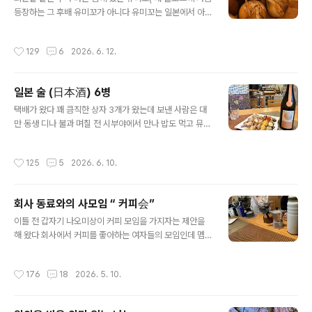
루베리가 열린다 그런데 아깝게도 따지 않고 그대로 방치
등장하는 그 후배 유미꼬가 아니다 유미꼬는 일본에서 아
를 한다 원래 자기가 가지고 있는 것에 대해선 좋은 줄 모른
주 흔한 이름이라서 울 부서에만 유미꼬가 3 명이 있다)를
다는데 땅에 그냥 떨어져 버려지는 블루베리를 아깝다 생
만났다 유미꼬와 나는 팀도 다르지만 츌근 시간이 달라서
작성시간
129
6
2026. 6. 12.
각지 않는다 그래서 매년 친한 지인들..
스쳐 지나가며 인사만 할 정도의 사이다 예전에 유미꼬와
같은 시간대에 근무했었던 적이 있는데 그때는 가끔 사담
을 나누기도 하는 그냥 좋지도 나쁘지도 않은 동료 딱 그 정
일본 술 (日本酒) 6병
도다 나는 퇴근길 유미꼬는 출근길 스쳐 지나가며 만났다“
글 내용
아 김상 만나서 다행이네 못 만날까 걱정했는데..” 유미꼬
택배가 왔다 꽤 큼직한 상자 3개가 왔는데 보낸 사람은 대
가 나를 만나려고 했었던 이유는 유미꼬가 텃 밭에서 직접
만 동생 디나 불과 며칠 전 시부야에서 만나 밥도 먹고 뮤지
기른 채소들을 수확했는데 나에게 주고 싶었다고 한다 휴
컬도 보고 했는데 대만으로 떠나기 전 우리 집으로 택배를
게실에 뒀으니 가져가라고 …너무 갑작스러워서 고맙다는
보낸 것이었다사실 디나에게서 미리 택배가 올 거라는 메
작성시간
125
5
2026. 6. 10.
인사만 건네는 게 전부였다 음.. 왜..
시지를 받았던 터라 택배의 내용물은 알고 있었다 일본 술
을 보낸다고 했는데 한 병인줄 알았는데 이렇게 상자로 3
개나 올 줄은 몰랐다상자를 열어보니 한 상자에 2개씩 들
회사 동료와의 사모임 “ 커피会”
었으니 총 6병이다 일본 술 6병이라니 …사실 디나는 술을
글 내용
아예 마시지 못한다 술을 입에도 못 대는 디나가 왜 뜬금없
이틀 전 갑자기 나오미상이 커피 모임을 가지자는 제안을
이 일본 술을 보내왔다 우리집 자기야가 위스키를 좋아하
해 왔다 회사에서 커피를 좋아하는 여자들의 모임인데 멤
는 걸 알고 있는 디나 ..하지만 술을 전혀 못 마시는 디나에
버는 4명 커피를 좋아하기를 넘어서 커피에 미쳐 있는 나
게는 위스키도 술이고 일본 술도 술이다 그래서 6병이나
츠코그리고 커피를 사랑하는 나오미 그리고 나 나는 커피
작성시간
176
18
2026. 5. 10.
보낸 건데 사실 우리집 자기야는..
에 미쳐서도 사랑해서도 아닌 우리 남편이 커피를 너무 좋
아해서 라는 말이 시초가 되어 얼떨결이 남편덕에 멤버가
되었고 커피를 사랑하지도 좋아하지도 않지만 멤버들과 친