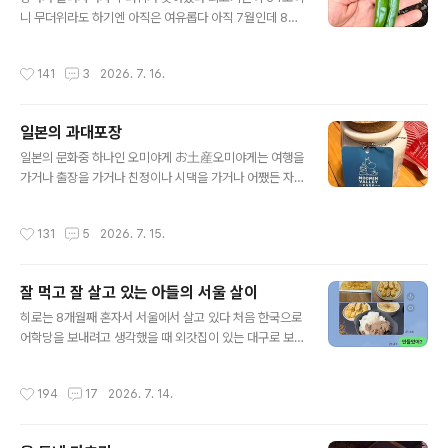
수 있는 참 편한 세상이다 바삭하니 한 장 구워서 마당으로
니 무더위라도 하기엔 아직은 여유롭다 아직 7월인데 8월
나갔다모기향 피워 두고 마당의 키위 나무 그늘 아래서 김
에는 얼마나 더울지 …지난주 마당에서 고추 2개를 수확했
치전 먹방! 내가 여름이 싫은 이유 중 모기라는 존재는 큰
었다 5월에 홈센터 가드닝 코너에서 세계의 고추라도 해서
작성시간
141
3
2026. 7. 16.
이유중 하나이다김치전 맛은 ..
팔고 있었는데 그중에 한국의 고추라는 게 있어서 딱 한 포
기만 사다가 심었었다 한국 고추라는 것 하나만으로 심긴
했는데 2개를 수확했었다 당장 뭘 해 먹을게 생각이 나지
일본의 과대포장
않아서 일단 냉동실ㄹㅎ 직행!그리고 오늘 또다시 2개를
글 내용
땄다 또다시 꽃이 핀걸 보니 다시 수확할 것을 기대해 본다
일본의 문화중 하나인 오미야게 お土産오미야게는 여행을
고추 한 포기에서 몇 개의 고추를 수확 할 있을지 ..동네 마
가거나 출장을 가거나 친정이나 시댁을 가거나 어쨌든 자
트에 갔다가 발견한 한국 수제비 요즘 일존 마트에 웬만한
기가 사는 곳을 떠나 다른 지역으로 갔을 때 그 지역의 선물
한국 식재료는 다 있지만 수제비는 처음 본다살까 말까 망
을 사다가 회사 동료나 친구 이웃들에게 잘 갔다 왔다며 나
작성시간
131
5
2026. 7. 15.
설이다가 일본 마트에까지 진출한..
눠 주는 선물이다말이 거창하게 선물이지만 대부분 과자
같은 간단히 먹을 수 있는 먹거리이다 대부분의 일본인들
은 하루 심지어는 당일치기로 갔다 와도 관습적으로 오미
잘 먹고 잘 살고 있는 아들의 서울 살이
야게를 사 오는데 일본 전국 어디를 가도 오미야게를 파는
글 내용
가게들이 있는데 원래 오미야게는 그 지역에 갔다 왔다는
히로는 8개월째 혼자서 서울에서 살고 있다 처음 한국으로
인사치레의 선물이라 그 지역 특산물인데 ( 천안 하면 호두
어학당을 보내려고 생각했을 때 외갓집이 있는 대구로 보
과자 뭐 그런 느낌) 대부분은 그게 그거다 어딜 가도 비슷비
낼까도 생각했었다 대구에도 한국어학당이 있었고 친정집
슷하다 회사 후배 유미꼬에게 받은 오미야게어딜 갔다 왔
에서 그리 멀지 않은 곳인 데다가 대구로 가면 일단 숙식이
작성시간
194
17
2026. 7. 14.
는지 모르겠는데 오미야게를 받았다 ㅎㅎ제조원..
해결되기 때문에 학비와 조금의 용돈 정도면 되니까 경제
적으로 아주 많은 도움이 되는 데다가 무엇보다 외가 친척
들이 가까이 있으면 내가 안심이 되기 때문에 대구로 보낼