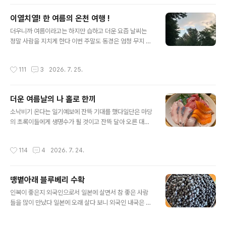
에 갑자기 내린 소낙비 때문인지 아님 아침 이슬인지 모르
겠지만 수국 잎에는 방울방울 물 방울이 맺혀 있었다동경
이열치열! 한 여름의 온천 여행 !
은 수국 시즌이 지나서 이뻤던 꽃일들이 누렇게 말라가고
글 내용
있는데 이곳은 지금 수국이 한창 시즌이었다수국은 꽃잎도
더우니까 여름이라고는 하지만 습하고 더운 요즘 날씨는
다 다르고 색도 정말 다양하지만 개인적으로 푸른 계통의
정말 사람을 지치게 한다 이번 주말도 동경은 엄청 무지 더
수국을 좋아한다 붉은빛 핑크 빛 등등 정말 다양한 수국들
울 테고 우리 집 자기야가 더워를 피해 온천 여행을 가자고
이 있지만 보랏빛이 감도는 푸른 수국이 가장 수국답다고
했다 이 더운데 더위를 피해 온천이라고? 동경보다 기온이
작성시간
111
3
2026. 7. 25.
할까그래서 우리 집 수국도 내가 좋아하는 보랏빛..
4,5 도 정도 더 낮은 시원한 곳으로 가서 온천도 즐기고 쉬
다 오자고 한다 하긴 온천을 즐기는데 봄 여름 가을 겨울 계
절이 상관없긴 하다 그래서 토요일 더위를 피해 뜨거운 온
더운 여름날의 나 홀로 한끼
천을 찾아 주말여행을 떠났다동경을 출발할 때는 햇볕은
글 내용
쨍쨍 이었는데 목적지인 야마나시에 도착을 하니 구름이
소낙비기 온다는 일기예보에 잔뜩 기대를 했다일단은 마당
잔뜩 끼어 있고 천둥소리도 들려왔다 그리고는 내리는 비
의 초록이들에게 생명수가 될 것이고 잔뜩 달아 오른 대지
…더위아 지쳐서일까 비가 반갑기만 하다 동경에도 비사 오
를 식혀 줄 고마운 소낙비를 기대했건만 왜 소낙비는 안 오
고 있으려나 마당의 초록이들을 위해 한바탕 쏟아 졌으면
는 건지..오늘 근무 중 회사 동료들과의 잡담 중 미치꼬가
작성시간
114
4
2026. 7. 24.
좋겠다도착하자마자 온천으로 향했다노천..
어제 늦은 오후에 소낙비가 내렸다고 했다 웬 소낙비? 그런
거 우리 집에는 안 왔다 우리 집에서 30분 거리에 사는 미
치꼬상 집에는 짧은 시간이지만 꽤 굵은 빗 줄기가 내렸다
땡볕아래 블루베리 수확
고 한다 또 다른 방향으로 20여분 떨어진 곳에 사는 유미
글 내용
네 집에도 비가 왔다고 한다 진짜? 이렇게 가까운데도 우리
인복이 좋은지 외국인으로서 일본에 살면서 참 좋은 사람
집에는 비가 안 왔는데 거긴 왔다고? 믿기지 않지만 미치꼬
들을 많이 만났다 일본에 오래 살다 보니 외국인 내국은 구
도 유미도 왔다니가 믿을 수밖에 오늘도 그랬다 소낙비가
별 없이 의외로 외국인이란 편견없이 그냥 그렇게 만나지
내린다 해서 기대했건만 천둥소리는 들리는데 정작 비는
는 친구들이 생각보다 많은 것 같다 마에지마상도 그 중 한