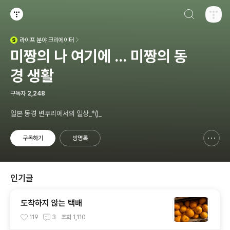
검색하기
티스토리
라이프
분야 크리에이터
(새창열림)
미짱의 나 여기에 ... 미짱의 동
경 생활
구독자
2,248
일본 동경 변두리에서의 일상_*()_
구독하기
방명록
신고하기 레이어
열기
인기글
도착하지 않는 택배
119
3
조회
1,110