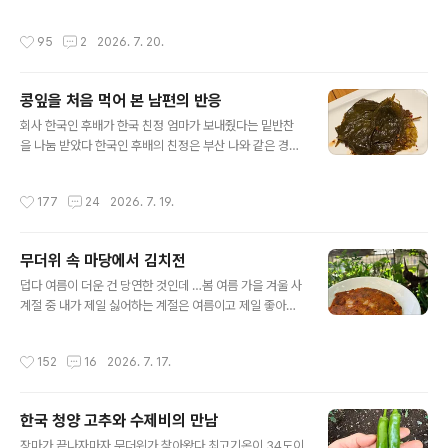
늘은 나가서 먹자고 말하면 되지만 우리 집 자기에게서 나
난주 마츠리였는데 옆 동네는 이번 주가 마츠리다 마츠리
가 먹자라는 말이 나오면 내가 만들기 싫어서가 아니라 자
하면 풍악을 빼놓을 수 없으니 북 치고 장구치고 하는 소리
작성시간
95
2
2026. 7. 20.
기가 외식하고 싶다니 내..
가 옆 동네인 우리 집에까지 들려온다 오늘은 어디인지는
모르겠지만 불꽃놀이도 하나보다 우리 집에서는 불꽃놀이
를 볼 수 있다 요코하마横浜의 불꽃놀이가 자그마하니 보
콩잎을 처음 먹어 본 남편의 반응
이고 ( 요코하마의 불꽃놀이는 거리가 멀어서 소리는 들리
글 내용
지 않고 불꽃만 작게 보인다) 사가미코相模湖 호수에서 하
회사 한국인 후배가 한국 친정 엄마가 보내줬다는 밑반찬
는 불꽃놀이도 보이고 어디서 하는지 모르는 불꽃놀이가
을 나눔 받았다 한국인 후배의 친정은 부산 나와 같은 경상
두세 개 더 보인다) 주말 저녁 1층 거실에 있는데 펑펑하는
도 출신이다부산 출신 후배에게서 받은 밑반찬은깻잎그리
소리가 들렸다 아! 불꽃 놀이 하는구나올 들어 첫 불꽃놀이
고 콩잎 콩잎은 정말 얼마 만에 먹어 보는지 모르겠다 같은
작성시간
177
24
2026. 7. 19.
이니 일단 보자 싶어서 2층 침실로 올라가..
한국에서도 경상도에서만 먹는다는 콩잎 듣기로는 강원도
에서는 콩잎은 소여물이지 사람이 먹는 게 아니라고 하던
데 기억해 보면 어린 시절 콩잎은 우리 집 밥상에 꽤 자주
무더위 속 마당에서 김치전
등장 했었던 것 같다 하지만 내가 19살에 대구를 떠나 서울
글 내용
생활을 시작했고 그 후 20대 중후반에 일본으로 왔으니 콩
덥다 여름이 더운 건 당연한 것인데 …봄 여름 가을 겨울 사
잎을 마지막으로 먹어 본 게 언제인지 진짜 기억조차 없다
계절 중 내가 제일 싫어하는 계절은 여름이고 제일 좋아하
지금은 친정에 가도 콩잎은 구경조차도 할 수 없다 요즘은
는 계절은 가을이다 그런데 내가 좋아하는 가을이 점점 짧
워낙 맛있는 게 많은 데다가 농약 안 쓰는 무농약 콩잎 구하
아지는 것 같다 내가 싫어하는 여름은 점점 길어지고 …싫
작성시간
152
16
2026. 7. 17.
기가 그리 쉽지 않을 것 같고..
어해도 매년 찾아오는 여름을 어찌할 수 없으니 타협해서
잘 지낼 수밖에 …냉동실에서 김치 부침 하나를 발견했다
그러고 보니 얼마전 코스트코에서 냉동 김치전을 팔길래
한국 청양 고추와 수제비의 만남
그 맛이 궁금해서 사서 먹었던 적이 있었는데 남은 걸 냉동
글 내용
실에 넣어 둔 걸 잊고 있었다 이젠 김치전도 간단히 사 먹을
장마가 끝나자마자 무더위가 찾아왔다 최고기온이 34도이