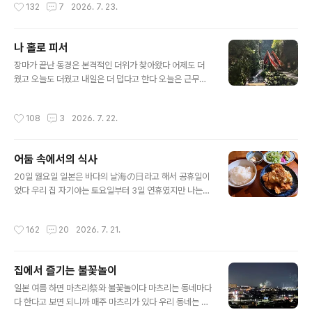
작성시간
132
7
2026. 7. 23.
내리지 않았다 그리 멀지 않..
명이다동네 친구 20년지기 마에지마상 ..매년 이 맘 때면
동네 친구 마에지마상 집 뒷마당으로 가서 블루베리를 따
고 있다 마에지마상 집은 세상에서 제일 부러운 땅 부잣집
나 홀로 피서
인데 뒷마당에 커다란 블루베리 나무가 열 그루쯤 있다 워
글 내용
낙 오래된 블루베리 나무라서 한 그루에 엄청 많은 양의 블
장마가 끝난 동경은 본격적인 더위가 찾아왔다 어제도 더
루베리가 열린다 그런데 아깝게도 따지 않고 그대로 방치
웠고 오늘도 더웠고 내일은 더 덥다고 한다 오늘은 근무가
를 한다 원래 자기가 가지고 있는 것에 대해선 좋은 줄 모른
없는 날이었다 아침에 일어나 더워서 전철역까지 걸어가기
다는데 땅에 그냥 떨어져 버려지는 블루베리를 아깝다 생
싫다는 우리 집 자기야를 차로 전철역까지 데려다주고 집
작성시간
108
3
2026. 7. 22.
각지 않는다 그래서 매년 친한 지인들..
에 돌아와서 더 기온이 올라가기 전에 마당에 초록이들 시
원하게 물 듬뿍 주고 나니 이른 아침 시간인데도 푹푹 찐다
요즘 하루만 물을 안 줘도 마당 식물들이 나 죽겠소 하녀 잎
어둠 속에서의 식사
이 힌이 없이 축 처져있다마당에 물 주는것도 보통 노동이
글 내용
아니다 이 더위 속에 오늘 어떻게 보낼까 하루 종일 에어컨
20일 월요일 일본은 바다의 날海の日라고 해서 공휴일이
빵빵하게 틀어 높고 방콕을 할 것인가..사실 제일 합리적이
었다 우리 집 자기야는 토요일부터 3일 연휴였지만 나는
고 좋은 선택이 이것이 아닌가 싶다 오전중은 그렇게 에어
월요일 공휴일이지만 출근을 했다 퇴근하고 집에 오니 날
컨 천국 속에 방콕을 했다 뭐라도 먹어야지 싶어 방문을 열
은 덥고 공휴일 출근은 평일 출근보다 일이 더 많고 바빠서
작성시간
162
20
2026. 7. 21.
고 거실로 나가는 순간 훅 하..
훨씬 힘들다 이런 날에 우리 집 자기야에게서 제일 듣고 싶
은 말은 “ 저녁 외식할까? ”이고 제일 듣기 싫은 말은 “ 저
녁 뭐 먹어?”이다 저녁 뭐 먹어? 는 내가 저녁에 뭘 만들 건
집에서 즐기는 불꽃놀이
지 메뉴를 묻는 거니 내가 만들어야 한다는 말이라서 공휴
글 내용
일 출근날 듣고 싶지 않은 말이다 다행히 우리 집 자기야는
일본 여름 하면 마츠리祭와 불꽃놀이다 마츠리는 동네마다
“ 저녁 외식할까?”를 선택해 주었다 ㅎㅎ물론 내가 먼저 오
다 한다고 보면 되니까 매주 마츠리가 있다 우리 동네는 지