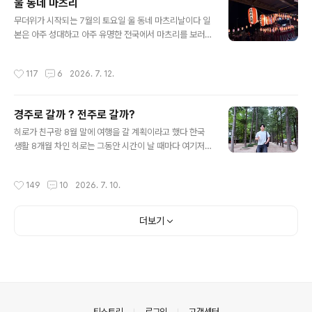
울 동네 마츠리
생각을 했었지만 결국 서울로 보내기로 했다 서울로 가면
글 내용
숙소문제부터 식사까지 많은 경비가 들지만 성인인 히로가
무더위가 시작되는 7월의 토요일 울 동네 마츠리날이다 일
외가 식구들에게 의지 않고 홀로 서기를 하기를 바랐고 말
본은 아주 성대하고 아주 유명한 전국에서 마츠리를 보러
은 나면 제주로 보내고 사람은 나면 한양으로 보내랬다고
오는 그런 유명한 마츠리도 있지만 각 마을마다 작은 마츠
서울에서 한국 생활을 만끽하기를 바랐던 것도 있었다 막
리가 열린다 낮에는 오미코시라고 신이 타는 가마를 짊어
작성시간
117
6
2026. 7. 12.
상 서울로 보내고 보니 히로는 대 만족이라 한다 ..
지고 북 치고 풍악을 울리며 마을 곳곳을 누빈다마을을 지
키는 신을 태운 가마는 그렇게 온 마을을 돌아다닌다 나는
아니 나와 우라집 자기야는 올해는 덥기도 하고 해서낮에
경주로 갈까 ? 전주로 갈까?
하는 오미코시는 참석하지 않았다얼굴을 내비치면 이 더운
글 내용
날에 그 무거운 오미코시 ( 가마)를 짊어지라거 해서 낮에
히로가 친구랑 8월 말에 여행을 갈 계획이라고 했다 한국
는 패스 ! 그래도 마을 축제인데 낮에 하는 오미코시는 참석
생활 8개월 차인 히로는 그동안 시간이 날 때마다 여기저
하지 않았지만 저녁에 하는 봉 오도리에는 참석을 했다우
기 돌아다닌 것 같다 지난번엔 부산 여행을 갔다 왔다고 들
와 이 자전거 한번 보소 온 동네 애들이란 애들은 다 모인
었고 춘천도 갔다 하고 강릉도 갔다 하고 때론 멀리 때론 가
작성시간
149
10
2026. 7. 10.
것 같다마츠리에 빠질 수 없는 야..
까이 나름 한국 생활을 즐기고 있는 것 같다여행 갈 때마다
보내오는 인증 사진들 …음식 사진과 먹는 사진이 대부분인
데 시드니에 있을 땐 운동을 하지 않아서인지 돼지가 되어
더보기
일본으로 돌아왔었는데 한국에서는 스포츠센터에 등록을
하고 운동을 다닌다고 하더니 그렇게 먹고 다니는 사진밖
에 없는 것치곤 유지를 하고 있는 것 같다 히로가 8월 말에
친구와 여행을 갈 건데 경주로 갈 건지 전주로 갈 건지 고민
중이며 아직 결정을 하지 못 했다고 한다만약에 내가 간다
면 난 당연히 전주라고 했다경..
의안내
티스토리
로그인
고객센터