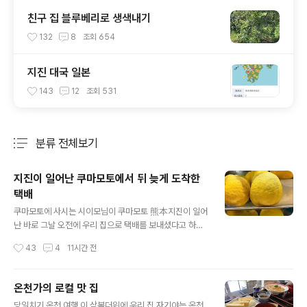
친구 집 블루베리로 생색내기
132
8
조회
654
지진 대국 일본
143
12
조회
531
분류 전체보기
주요 글 목록
지진이 일어난 쿠마모토에서 뒤 늦게 도착한
택배
글 내용
쿠마모토에 사시는 시이모님이 쿠마모토 熊本지진이 일어
난 바로 그날 오전에 우리 집으로 택배를 보내셨다고 하셨
다 1년에 서너 번씩 따뜻한 남쪽 지방의 특산품인 여러 가
작성시간
43
4
11시간 전
지 과일을 보내 주시는데 이번에는 반깡이라는 걸 보내셨
다고 하셨다반깡이 한국에도 있나 궁금해서 반깡이 한국어
로 뭘까 싶어 검색을 해 봤더니 ばんかん [晩柑]만생(종)
온천가의 로컬 맛 집
감귤; 다른 것보다 늦게 익는 감귤류((甘夏·八朔·伊予柑
글 내용
당일치기 온천 여행 이 삼복더위에 우리 집 자기야는 온천