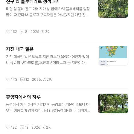
친구 집 블루베리로 생색내기
께라서 걱정이 절 되는데 70대인 시 이모님은 혼자 살고
글 내용
계신다 그러다 보니 제일 걱정이 되는 건 이모님이다 지진
며칠 점 동네 친구 마에지마 상 집에 가서 블루베리를 엄청
이 일어났던 당일 28일 저녁에 전화를 드렸더니 여진이 계
많이 따 왔다 내 블로그 구독자들은 아시겠지만 매년 친구
속 있어서 불안하다고 하셨다 한참을 영상 통화를 한 후에
집에 가서 그것도 한 번도 아니고 두세 번 따 오고 싶은 만
야 밝게 웃으시며 통화를 마쳤다 그때 이모님이 지진이 일
큼 마음대로 따오고 있다 어차피 따지 않으면 그대로 버려
작성시간
132
8
2026. 7. 29.
어난 당일 오전에 우리에게 택배를 보냈다고..
질 블루베리들이다 꽤 오래된 블루베리 나무들이라 나무도
꽤 크고 또 엄청 많이 열린다 거름도 주지 않고 농약도 치지
않고 블루베리가 열리면 열리는 대로 안 열리면 안 열리는
지진 대국 일본
대로 아예 관리를 하지 않으며 자연 그대로 모습으로 자라
글 내용
고 있다까맣게 발 익은 블루베리도 있고 빨갛게 물을 들이
지진 대국인 일본 오늘도 지진 경보가 울렸다 어딘가 봤더
며 익어 가는 것도 있다지난주에 그렇게 많이 따 왔는데도
니 규슈의 쿠마모토 熊本진도 6이라 …꽤 큰 지진이다 일
또다시 익어 가는 블루베리들..지난번 이만큼 따 왔었는데
본에 오래 살다 보니 수 없이 많은 지진을 경험하고 있다 진
일주일 만에 또다시 이 만큼 따 왔다 아무리 공짜라지만 이
도 3 정도는 꽤 흔들리네 하는 정도고 1년에도 몇 번이나
작성시간
143
12
2026. 7. 29.
더위에 먹을 만큼만 ..
경험을 한다진도 5가 넘으면 무서웠다 정도의 소리가 나온
다 진도 7이면 사람 서 있기 힘들 정도라는데 나는아직 경
험이 없다 동경에서 워낙 멀리 떨어진 쿠마모토의 지진이
휴양지에서의 하루
라 동경에 서는 전혀 느낄 수가 없었다쓰나미 경보가 내렸
글 내용
었고 쇼핑몰인 이온 건물이 지진 후에 일어난 원인을 알 수
동경에서 겨우 2시간 거리지만 동경보다 기온이 5도나 더
없는 폭발로 인해 20-30 명 정도가 연락 두절이라는 뉴스
낮은 여름철 휴양지 야마나시 山梨동경에서의 무더위가
도 있었다 지금쯤 난리 났을 쿠마모토와 달리 같은 일본 하
남의 나라 이야기 같았다아침에 일어나 아침 산책동경에서
늘 아래서 너무나 평화로운 동경이다 울 시부모님은 나고
는 아침부터 푹푹 쪘는데 휴양지에서의 아침은 얇은 카디
작성시간
122
12
2026. 7. 27.
야名古屋에 살고 계시지만 두 분의..
건을 하나 어깨에 걸쳐야만 할 정도로 선선 했다 전날 저녁