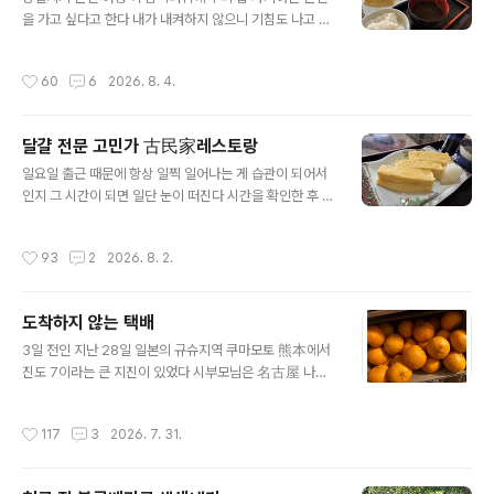
따위))라고 적혀 있다뭔 말인지 …그래서 이번인 ＡＩ에게
을 가고 싶다고 한다 내가 내켜하지 않으니 기침도 나고 감
물어보았더니 한라봉 천혜향 레드향 자몽이랑 비슷하지만
기 기운이 있어서 온천을 하고 싶다고 해서 어쩔 수 없이 따
반깡은 일본 독자의 품종으로 똑같은 것 한국에서는 유통
라나섰다 우선 50분을 달려 분위기 있는 고민가 古民家
이 되고 있지 않지만 자몽이랑 가장 비슷하다는 답을 받았
작성시간
60
6
2026. 8. 4.
레스토랑에 갔다 12시쯤 도착했는데 40분을 기다려야 했
다 쿠마모토 지진 때문인지 아님 택배 회사의 문제인지 모
다계란 요리가 전문이었는데 분위기는 고 민가답게 꽤 좋
르겠지만 이모님이 택배를 보내신 4일 후에 겨..
았고 식사는 가격대비 너무 소박해서 50분 걸려서 간 시간
달걀 전문 고민가 古民家레스토랑
과 40분이나 기다렸던 것까지 종합해서 평가를 한다면 다
글 내용
시 가지는 않을 것 같다 분위기만 좋았던 고민가 레스토랑!
일요일 출근 때문에 항상 일찍 일어나는 게 습관이 되어서
이게 나의 평가다 다시 1시간 30분을 달려 온천을 갔다 이
인지 그 시간이 되면 일단 눈이 떠진다 시간을 확인한 후 아
삼복더위에 온천이라 …그런데 여름철 온천이 의외로 기분
! 오늘 쉬는 날이지 하며 다시 잠을 자는 게 일반적이다 오
좋다는 걸 온천을 즐기는 사람들은 알 것이다 이열치열이
늘도 그랬다 좀 춥다 싶어서 에어컨을 끈 후 다시 잠이 들었
작성시간
93
2
2026. 8. 2.
라고 온천을 기분 좋게 즐겼다 1주..
다가 더워서 눈을 뜬 게 9시가 넘어 있었다 쉬는 날 늦잠은
국룰이니까 ㅎㅎ 모닝커피 한잔 마시고 나니 우리 집 자기
야가 온천을 가고 싶다고 했다 이렇게 더운데 온천을? 게다
도착하지 않는 택배
가 지난주에도 온천을 갔다 왔었다 시큰둥한 나의 반응에
글 내용
감기 기운이 있다고 한다 요즘 매일 에어컨을 켠 채 자서인
3일 전인 지난 28일 일본의 규슈지역 쿠마모토 熊本에서
지 기침도 나고 아무래도 감기인 것 같으니 온천에 가야 할
진도 7이라는 큰 지진이 있었다 시부모님은 名古屋 나고
것 같단다 집에서 차도 아닌 걸어서 10분 거리에 꽤 유명한
야에 살고 계시지만 두 분의 출신지는 규슈의 아마쿠사 天
구글 평점 4.1의 온천이 있다 동경에서 천연온천에 넓고 휴
草라는 곳으로 쿠마모토 바로 옆이다 그래서 모든 시댁 친
작성시간
117
3
2026. 7. 31.
게..
척들은 쿠마모토 주변에 살고 계신다지진이 났다는 걸 알
고 바로 가까운 친척들에게 안부 정화를 드렸는데 다행히
큰 피해는 없으시다고 하셨다 다른 친척들은 가족들이 함