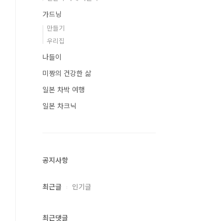
가드닝
만들기
우리집
나들이
미짱의 건강한 삶
일본 차박 여행
일본 차크닉
공지사항
최근글
인기글
최근댓글