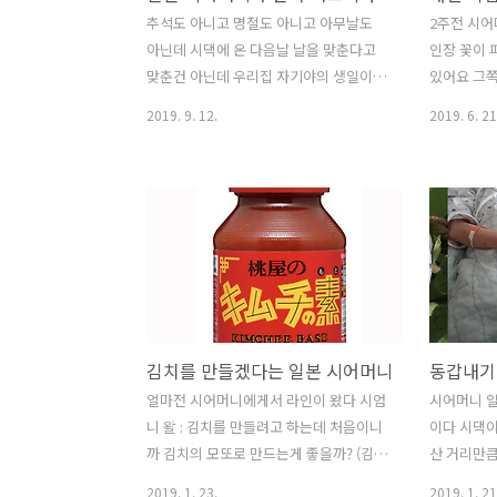
는 시부모님이 동경으로 역귀성을 하신다
https://m
추석도 아니고 명절도 아니고 아무날도
2주전 시어
가끔은 성묘도 할겸 올해는 우리가 나고
일본 시어
아닌데 시댁에 온 다음날 날을 맞춘다고
인장 꽃이
야로 갈까요?라고 여쭈면 시어머니는 질
이야기 어제
맞춘건 아닌데 우리집 자기야의 생일이다
있어요 그쪽
색을 하시며 “아니 우리가 갈게 “라고 하
모르게 탄성
자기야는 대학을 다른 지역으로 진학을
꽃이 피었다
2019. 9. 12.
2019. 6. 21
신다. 아무래도..
에 얘가..
해서 대학때부터 부모님과 떨어져 생활을
이맘때면 
했다 그리곤 미국 갔다가 한국 갔다가 결
오신다 시
혼하고 동경에 정착을 했으니 대학 입학
나는 마당으
후 지금까지 자기 생일을 부모님과 함께
사진을 찍
한 적이 없다 도대체 몇년만에 부모님이
보내 드렸다
랑 함께 생일을 맞이하는 건지 우리집 자
었을때쯤 우
기야도 시부모님도 너무 오래간만이라며
봉우리가 3
다 같이 생일을 맞을수 있어서 좋아라 하
리집 선인장
신다 시댁은 생일이면 항상 세끼항(찹쌀
우리집 선인
김치를 만들겠다는 일본 시어머니
동갑내기
팥밥)을 해서 축하를 했다고 한다 일본에
내가 어머
서는 찹쌀 팥밥은 결혼이나 생일 등등 ..
가지고 왔
얼마전 시어머니에게서 라인이 왔다 시엄
시어머니 일
축하할 일이 있을때 해 먹는다 한국은 생
가 우리집에
니 왈 : 김치를 만들려고 하는데 처음이니
이다 시댁이
일하면 미역국이지만 울 시댁은 생일하면
을 가지고 
까 김치의 모또로 만드는게 좋을까? (김치
산 거리만큼
찹쌀 팥밥이다 어렸을때부터 생일을 찹쌀
시댁에서 들
의 모또란 일본 마트에서 파는 김치 양념
신상은 차려
2019. 1. 23.
2019. 1. 21