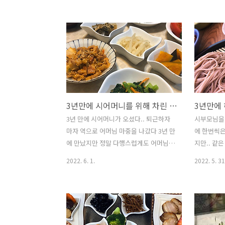
리 집은 축구, 테니스 기타 등등 스포츠를
신다 시부
좋아하는 스포츠 가족인지라 월드컵 기간
에 오셨다 
중엔 축구 얘기밖에 없다 게다가 우리 나
마디 언급도
라뿐 아니라 중요한 나라들 경기는 다 챙
있는 걸 보
겨 봐야하니 블로그 글은 뒷전일 수밖에..
시나 보다
그래서 뒷전을 밀려났던 글을 혼자 보기
지만 아니다
아까운 사진들을 잽싸게 올리기로 했다
시다 그렇
월드컵 기간 중엔 오늘처럼 묵혀 두었던
리를 안 좋
3년만에 시어머니를 위해 차린 밥상.
3년만에
여행기나 글을 몇 번은 올릴 것 같다 ㅎㅎ
생각이 들지
https://michan1027.tistory.com/2066
버지는 며느
3년 만에 시어머니가 오셨다.. 퇴근하자
시부모님을 
가을 단풍이 절경인 가루이쟈와의 호텔
어 다닐 정
마자 역으로 어머님 마중을 나갔다 3년 만
에 한번씩은
토치기의 닛꼬에서 가루이쟈와 （軽井
데 코로나 
에 만났지만 정말 다행스럽게도 어머님은
지만.. 같
沢）로 이동을..
나뿐인 손자
여전하셨다 늙지도 않으셨고 활기차셔서
도로를 달리
2022. 6. 1.
2022. 5. 31
데 왜 같이 .
3년 만이란 생각이 전혀 들지 않을 정도라
사연이 깊어
참 좋았다 워낙 건강에 신경을 쓰시니까
… 고부간의
코시국중에도 사람이 없는 새벽이 일어나
가 특별한 
1만 보 걷기 새벽산책을 매일 실천하시며
는 오직 하
생활하신 결과다 게다가 종합 병원의 관
었다지만 외