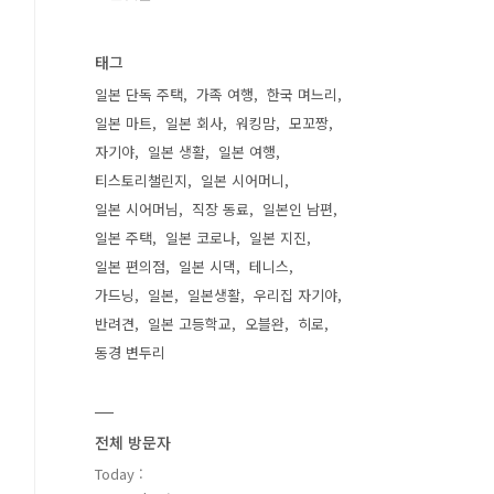
태그
일본 단독 주택
가족 여행
한국 며느리
일본 마트
일본 회사
워킹맘
모꼬짱
자기야
일본 생활
일본 여행
티스토리챌린지
일본 시어머니
일본 시어머님
직장 동료
일본인 남편
일본 주택
일본 코로나
일본 지진
일본 편의점
일본 시댁
테니스
가드닝
일본
일본생활
우리집 자기야
반려견
일본 고등학교
오블완
히로
동경 변두리
전체 방문자
Today :