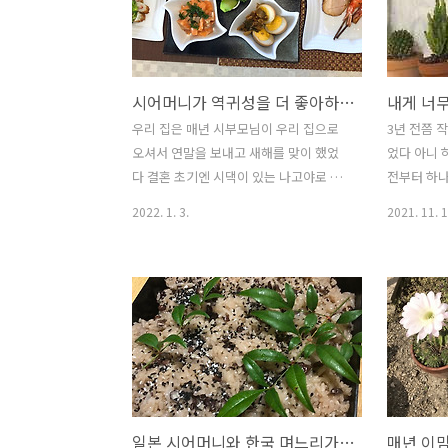
리 영양사 출신답게 먹는 것에 엄격하셔
나 시댁에 
서 영양 골고루 단 한 끼도 대충 드시는 법
지 모르겠
이 없으니 사실 시부모님 건강 걱정은 별
못할 그런 
로 하니 않는 편이다 시어머니의 부모님
작 되었을때
시어머니가 역귀성을 더 좋아하시는 이유
내게 너
두 분 다 백수를 누린 장수 가계인 데다가
한 두려움이
어머님의 건강이 대한 의식이 워낙 높아
우리가 걸리
우리 집은 매년 시부모님이 우리 집으로
3년 전쯤 
서 내가 어머님께 배워야 할 정도다 3년
생각이 있
오셔서 연말을 보내고 새해를 맞이 했었
었다 아니 
만에 우리 집에 오신 어머님을 위한 첫끼
첫 번째 여
다 결혼 초기엔 시댁이 있는 나고야로 우
전부터 하
오늘따라 우리집 자기야는 재택근무..
시댁에 갈 
리가 가서 새해를 맞이 했었는데 시부모
어느새 꽤 
2022. 1. 3.
2021. 11. 1
님이 은퇴를 하신 후로는 시부모님이 우
장이 7개쯤
리 집이 있는 동경으로 오신다 시부모님
어개 정도 
두 분 고향은 따뜻한 남쪽 지방이 쿠마모
시댁에서 가
토 출신이다 두 분이 결혼후 정착해서 사
쁜 선인장 
신 곳이 나고야이기 때문에 일가친척들은
장소가 장소
전부 쿠마모토에 계시기 때문에 명절이
인장을 키우
나고야로 가도 달랑 시부모님 두 분만 계
아이가 우리
실 뿐이다 인사드리러 갈 친척도 나고야
정도의 작고
엔 없고 그러니 굳이 우리가 나고야로 갈
원예코너에
일본 시어머니와 한국 며느리가 함께 차린 생일상
필요가 없다 그래서 우리가 가는 것보다
온 아이다