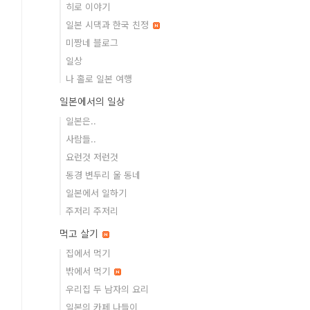
히로 이야기
일본 시댁과 한국 친정
미짱네 블로그
일상
나 홀로 일본 여행
일본에서의 일상
일본은..
사람들..
요런것 저런것
동경 변두리 울 동네
일본에서 일하기
주저리 주저리
먹고 살기
집에서 먹기
밖에서 먹기
우리집 두 남자의 요리
일본의 카페 나들이