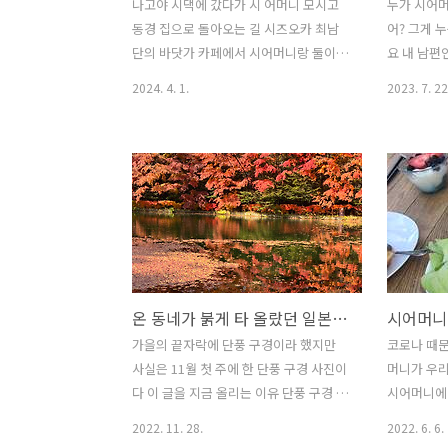
나고야 시댁에 갔다가 시 어머니 모시고
누가 시어
동경 집으로 돌아오는 길 시즈오카 최남
어? 그게 
단의 바닷가 카페에서 시어머니랑 둘이서
요 내 남편
런치를 하고 집으로 가 아니라 야마나시
옛날부터 몇
2024. 4. 1.
2023. 7. 22
현의 호수에 들렸다 어차피 동경 집으로
머니는 종
돌아가는 길에 들르게 되는 곳이다 야마
안 근무하
나시는 어디를 가도 후지산이 보인다고
에겐 실례가
해도 과언이 아니다 정상에 눈이 덮힌 후
양사는 영
지산은 정말 아름답다 야마나시 호수가에
만 그렇다고
들린 김에 시어머니랑 차박이란 걸 했다
리를 잘 하
사실 시어머니와 단둘이서 차박이라니 하
좋아하신다
하하 차바기를 사고 시어머니에게 여행용
든 건강 밥
으로 차바기를 샀다고 말씀드렸더니 너무
만족감이라
온 동네가 붉게 타 올랐던 일본의 휴양지
시어머니
부러워 하시며 당신은 해 보지 못한 일이
같다 왜냐
라며 해 보고 싶다고 하셨다 그냥 하는 말
요리는 조리
가을의 끝자락에 단풍 구경이라 했지만
코로나 때문
이겠지 라고 생각하면서도 나고야에 갔을
송..) 울
사실은 11월 첫 주에 한 단풍 구경 사진이
머니가 우리
때 여쭈어 보았다 고속도로 타고 휭하니
주부인 내 
다 이 글을 지금 올리는 이유 단풍 구경 갔
시어머니에 
집으로 갈까요 아니면 정말 차박을 하고
잘하신다고
다 와서는 다른 글 올릴게 밀려서 뒷전으
블로그를 
2022. 11. 28.
2022. 6. 6.
싶으시다면 하..
만 지식이..
로 밀렸었는데 요즘은 월드컵 때문에 우
계시겠지만 