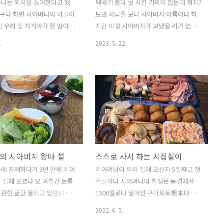
머니는 외식을 싫어한다고 했
택배기 왔다 뭘 시킨 기억이 없는데 뭐지?
누구냐 하면 시어머니의 아들이
보낸 사람을 보니 시아버지 이름이다 하
인 우리 집 자기야가 한 말이다
지만 이걸 시아버지가 보냈을 리가 없다
 번이나 들었던 말이다 시어
하늘이 두 쪽 나도 절대 이런걸 하실 분이
.
2023. 5. 22.
합병원의 관리 영양사로 오래동
아니다 시아버지 이름을 빌려 시어머니가
시다 퇴직을 하셨다 영양사분들
보내신거다 울 시어머니는 뭘 보내실때
 되는 말인지 모르겠지만 영
항상 시아버지 이름으로 보내신다 처음에
양에 대한 지식에선 전문가이지
는 멋 모르고 시아버지에게 잘 받았다 고
 요리를 잘 하는 건 아니다 요
맙다 연락을 드리면 " 엄마가 뭘 보냈나
시는 건 아니지만 요리 하는 걸
보내 허허허 " 시어머니는 보내고도 시아
 그리고 가족들에게 당신이 만
버지에게 보냈다 말씀도 않으시는 듯 ...
상을 먹이는데 대한 사명감과
그 후로 지금까지 줄 곧 시댁에서 뭔가 온
 해여 할까 성취감이 있으신것
다면 이름은 시아버지 이름이요 보낸 사
의 시아버지 왕따 설
스스로 사서 하는 시집살이
하면 영양사는 메뉴를 정하고
람은 시어머니다 아마도 시어머니 친정인
사가 하니까...(아니라면 죄
구마모토에서 시댁으로 이것 저것 보내
에 자제하다가 3년 만에 시어
시어머님이 우리 집에 오신지 5일째고 첫
 시어머니의 경우는 그렇다 불량
오신것 같다 아마도 어머니의 여동생인
 집에 오셨다 요 며칠간 온통
주말이다 시어머니의 친정은 동경에서
눈에도 울 시어미니가 요리를
시 이모님이겠지 .. 여 동생이 고향에서 보
관한 글만 올리고 있으니 내
1300킬로나 떨어진 구마모토熊本다 일
는 솔직히 생각지 않는다 하지
내 온 걸 보니 우리에게도 나눠 줘야..
방문하시는 분들은 다들 아시고
가친척은 전부 구마모토에 살고 있기 때
2022. 6. 5.
시어머니가 우리 집에 와 계
문에 거의 만나지 못한다 예전에 외 할아