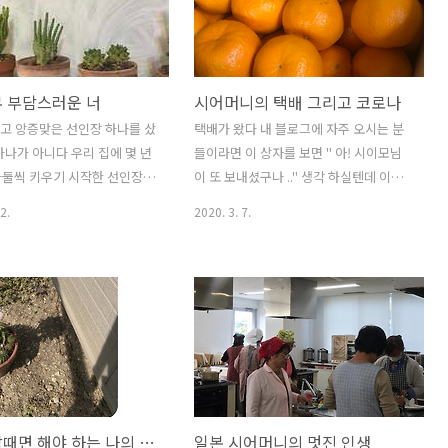
가지 않다니 너무 한다고 하실
아닌 서로 집을 오갈 정도로 많이 친한 선
지만 한국 사람들은 이해하지
배였는데 외국 생활까지 같이 하고 있으
이유가 있다 처음 코로나가 시
니 전생이 정말 있다면 전생에 무슨 인연
 세상은 미지의 코로나에 대
이 있어도 있었을 것 같아 그때 선배에게
무 부담스러운 너
시어머니의 택배 그리고 코로나
 가득할 때 솔직히 난 “ 설마
유학생인 일본인 남친이 있었다는 건 알
겠어? 우린 괜찮을 거야”라는
고 있었다 ( 그 남친 아니 지금은 남편인
작고 앙증맞은 선인장 하나를 샀
택배가 왔다 내 블로그에 자주 오시는 분
었다 그래서 코로나가 발생한
형부는 엄청 무지 한국말을 잘했었다. 우
하나가 아니다 우리 집에 몇 년
들이라면 이 상자를 보면 " 아! 시이모님
름 휴가때 평소와 마찬가지로
리 집 자기야의 한국어 실력은 비교가 안
나둘씩 키우기 시작한 선인장이
이 또 보내셨구나 .." 생각 하실텐데 이번
예정이었고 시댁에 전화해서 ..
될 정도로 …) 내가 일..
많아졌다 거실에만 미니 선인
엔 아니다 나도 택배 상자를 받는 순간 지
2.
2020. 3. 7.
 있나 보다 그리고 마당에도 두
난번 보내 주신지 얼마 안되었는데 이모
있다 마당에서 있는 선인장은
님이 또 보내셨네 라고 생각을 했는데 보
져온 아이인데 매년 너무 이
낸 사람을 보니 이모님이 아닌 시어머님
꽃을 피운다 거실의 선인장은
이셨다 따뜻한 남쪽 큐슈 아마쿠사의 뽕
인만큼 미니 화분에 작은 선
깡이다 시어머님이 시어머님의 고향 큐슈
고 있다 오늘의 주인공인 이
아마쿠사의 뽕깡을 일부러 주문해 보내주
집에 온 건 3년 전쯤 10센티
셨다 어머님과의 라인 주변에 평소에 신
 앙증맞은 게 이뻤다 홈센타
세를 지는 지인들과 나눠 먹으라고 ... 요
 갔다가 첫눈에 반해서 데려
럴땐 시어머니 말 잘 듣는 착한 며느리니
매년 이맘때면 해야 하는 나의 숙제
일본 시어머니의 멋진 인생
까 어머님 말씀대로 봉지 봉지 나눠 담았