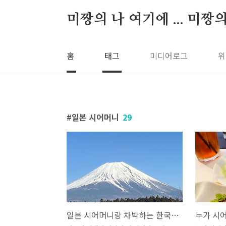
본문 바로가기
미짱의 나 여기에 ... 미짱
홈
태그
미디어로그
위
일본 시어머니
29
일본 시어머니랑 차박하는 한국 며느리