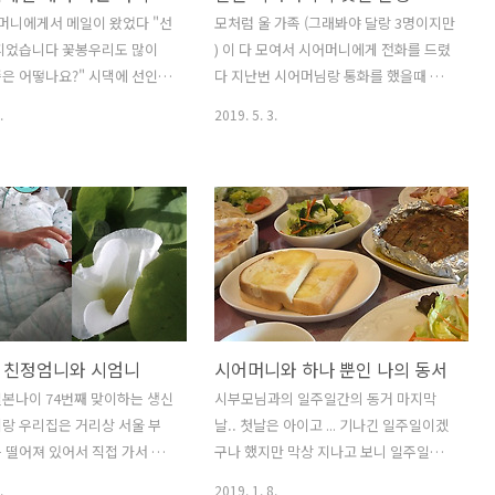
ichan1027.tistory.com/1288
다 친하게 지내는 이웃 사촌 세 집이랑 친
머니에게서 메일이 왔었다 "선
모처럼 울 가족 (그래봐야 달랑 3명이지만
머니와 한국 며느리의 선인장
한 회사 동료 3명이랑 이렇게 여섯 봉지에
 피었습니다 꽃봉우리도 많이
) 이 다 모여서 시어머니에게 전화를 드렸
 아침 마당에 나갔다가 나도
나눠 담아 나눠 주었다 아마쿠사의 뽕깡
은 어떻나요?" 시댁에 선인장
다 지난번 시어머님랑 통화를 했을때 중
이 터져 나왔다 어머나 세상
은 아무래도 동경에선 흔히 볼수 있는..
고 사진을 보내 오셨다 매년
년인 당신 아들 건강을 걱정하시길래 자
.
2019. 5. 3.
어머니는 선인장꽃 사진을 보내
기 엄마한테 요즘 전화 안 드렸지 전화 드
어머니에게서 메일을 받자마자
려 얼마전 라인으론 연락했어 그리고 지
로 달려 나가 우리집 선인장
난주 전화 했는데 뭐 .. 지난주 전화 했어
어 궁금해 하시는 시어머니에게
도 또 하면 되지 전화 하는게 뭐 그리 어렵
 시댁에 선인장 꽃이 활짝 피
다고 ... 할 말도 없는데 뭐 .. 참 .. 나 울 엄
리집은 솜털 같은 선인장 꽃
마한테 전화 하라는 것도 아니고 자기 엄
개 달려있었다 시어머니가 우
마에게 전화하라고 해도 시큰둥 이래서
 꽃을 궁금해 하시는 이유는
아들녀석 잘 키워봤자 며느리 좋은 일 시
장이 몇 년전 시댁에 갔을때
키다는 말을 하는 거구나 싶다 가끔 우리
 친정엄니와 시엄니
시어머니와 하나 뿐인 나의 동서
니에게 달라고 해서 시댁에서
집 자기야를 보면서 미래의 히로의 모습
기 때문이었다 보통은 시어머니
이 연상되어져서 쓸쓸함을 느낄때가 있다
본나이 74번째 맞이하는 생신
시부모님과의 일주일간의 동거 마지막
 오셨을때 이런 저런 식물들
그래서 지금부터 히로에 대해서 마음을
랑 우리집은 거리상 서울 부
날.. 첫날은 아이고 ... 기나긴 일주일이겠
가시는 편이다 유일하게 내가
비우는 연습이 필요할것 같다 히로를 잘
 떨어져 있어서 직접 가서 생
구나 했지만 막상 지나고 보니 일주일이
고 온 게 바로 이 선인장이다
키워서 미래의 며느리에게..
 드리지 못하고 아침부터 축
란 시간이 후다닥 지나가 버렸다 일요일
.
2019. 1. 8.