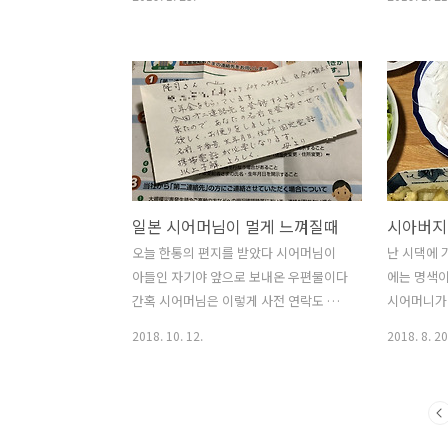
팥밥만 있으..
그래서인지 
이다 ) 일본에서 워낙 김치의 인기가 많다
하 라인을 
보니 마트에서 김치를 파는걸로 모자라
아도 일본
아예 직접 김치를 만들어 먹을수 있는 김
고 며느리가
치 양념을 팔고 있다 이름하여 김치의 모
가 아니긴 
또 한국 김치라면 설명만으로 만들수 없
리는 대신 
고 재료도 일본의 일반 마트에서는 팔지
고 매년 
않으니 김치의 모또(시판의 김치양념)로
송금을 해 
만드는게 좋을것 같아요 그런데 시어머니
정성도 없고
가 전화를 하셨다 시어머니는 매일 아침
저런것 선물
일본 시어머님이 멀게 느껴질때
낫토를 드시는데 낫토에 김치를 넣어 드
나 몇날 몇
신다고 한다 그래서 김치를 마트에서 사
을 한들 시
오늘 한통의 편지를 받았다 시어머님이
난 시댁에 
다 먹고 있는데 매일 아침 먹으니 직접 만
를 자신도 
아들인 자기야 앞으로 보내온 우편물이다
에는 명색
들어 드시고 싶다시며 아무래도 시판의
같아 송금을
간혹 시어머님은 이렇게 사전 연락도 없
시어머니가
김치의 모또는 쓰고 싶지 않으시단다 시
물보다 우리
이 우편물을 보내 오실때가 있다 오늘은
민망해서 (
2018. 10. 12.
2018. 8. 20
어머니 왈..
하시더라는 .
무슨 일이지? 짧게 쓰여진 글 내용인즉 회
살아 오신걸 
사 다니실때 개인적으로 들어두었던 저축
님 옆에서 
형 연금을 지금 수령하고 계신데 연금을
이제는 아예
수령하는 본인 이외에 제 2 연락자가 필요
그래도 며
하다는 내용이었다 어머님께 바로 전화를
그나마 설