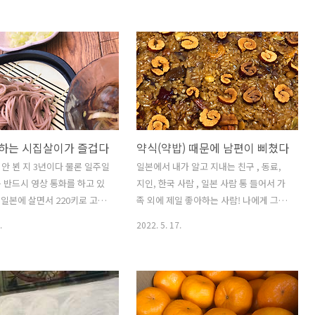
모님이 아닌 시어머니가 우리집
버지와 할머니가 살아 계실 땐 3,4년에 한
하고 시아버지에 대한 말은 한
번쯤 뵈러 가곤 했었는데 두 분 다 돌아가
 없고 시어머니에 대한 글만
시고 나니 갈 일이 없다 사실 외삼촌과 이
니 미짱네는 시아버지가 안 계
모에게 인사드리러 1300킬로 거리를 비
라고 생각하시는 분들도 계시겠
행기 타고 날아갈 일이 뭐가 있겠는가 게
! 미짱의 시아버지는 건재하
다가 외사촌은 더더욱 만날일이 없다 우
다면 시아버지가 아들이랑 며느
리 집 자기야 집안을 보면 친가는 정말 왕
아하나 왜 안 오셨을까? 하는
래가 없다 우리가 일반적으로 생각하는
 하는 시집살이가 즐겁다
약식(약밥) 때문에 남편이 삐쳤다
 모르겠지만 아니다! 울 시아
일본 가족관계 더도 말고 덜도 말고 딱 상
리랑 찍은 사진을 지갑에 넣
상하는 그대로다 하지만 외가 쪽은 정말
안 뵌 지 3년이다 물론 일주일
일본에서 내가 알고 지내는 친구 , 동료,
도로 나를 이뻐라 하신다 그런
한국처럼 친밀하며 형제 간들 우애도 돈
 반드시 영상 통화를 하고 있
지인, 한국 사람 , 일본 사람 통 들어서 가
때문에 아들 며느리 그리고 하
독하다 둘째 외삼촌네 딸 그러니까 나에
은 일본에 살면서 220키로 고속
족 외에 제일 좋아하는 사람! 나에게 그런
를 3년간이나 만나지 못했는
게 외사촌 시누이( 촌 수한 번 복잡하다)
면 4시간이면 갈 수 있는데 뭔
사람이 있다 한국에서 나의 풋풋한 20대
.
2022. 5. 17.
.
인..
서 3년이나 만나지 않았는지
시절을 함께 보낸 선배인데 무슨 인연인
 사이가 나빠서도 아니고 뭔
지 그 선배도 나도 일본에 그것도 일본의
이유가 있는 것도 아니다 이유
많고 많은 곳 중에 동경에 살고 있는 인연
나 코로나다 아무리 코시국이
이니 이게 보통 인연인가 싶다 한국에서
국에 사는 것도 아니고 3년이
도 그저 알고 지냈던 그렇고 그런 선배가