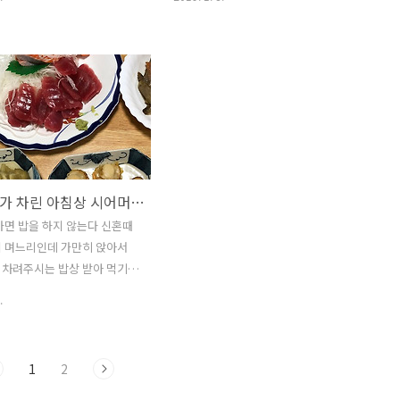
시..
보내 드렸다 하긴 바로 옆에 살
시부모님과의 마지막 식사는 자기야가 먹
이란 나라가 시부모님 생신이라
고 싶다는 파스타가 메뉴다 시부모님이
 가서 생신상 차려 주는 나라
와 계시는 동안 매일 시어머님이 좋아하
하다 시어머님 생신상 차려 드
시는 생선을 먹다 보니 자기야가 파스타
뭐니 뭐니 해도 머니가 최고라
먹고 싶다고 노래를 불렀고 어머님께 당
시어머님 생신때는 은행계좌로
신 아들이 파스타 먹고 싶다는데 마지막
드린다 처음엔 돈을 드리는건
식사가 파스타라도 괜찮겠냐고 여쭈었더
 예의가 아닌것 같아 이런것
니 뭐라도 괜찮다 하신다 그 뭐라도 라는
을 보내 드렸는데 뭘 사드리
게 사실 제일 어렵고 제일 애매한 것이지
시아버지가 차린 아침상 시어머니가 차린 저녁상
일 고민하는것도 그렇고 고민
만 당신 아들이 먹고 싶다고 하니 며느리
어머님 마음에 드는 선물을 고
는 파스타를 만든다 파스타랑 스프 한나
가면 밥을 하지 않는다 신혼때
없고 역시나 머니가 최고인것
만 달랑 내 놓을수 없으니까 그릴에다가
이 며느리인데 가만히 앉아서
 해 드리는 데 울 시어머님 선
양파랑 새송이 버섯을 구웠다 양파는 통
 차려주시는 밥상 받아 먹기
가 보내 드린 머니에 더 좋아
채로 구울 생각이라 일부러 마트에서 제
울 친정 엄마가 맏며느리로써
.
.
일 작은 양파로 골랐다..
보고 자란 나인지라 ...) 어머
이것 저것 도운다고 했었는데
 부엌엔 얼씬도 안한다 대신
1
2
느리이니까 설겆이는 하고 있다
겆이도 어머님은 하지 말라시지