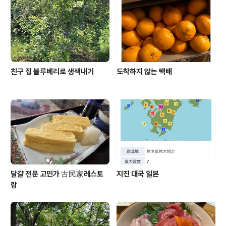
복어 껍질에다 말았다고 하는데 지금은 김에다가 말아서
먹는다 왜 하필 김말이냐 하면 김밥을 만들때 여러 재료를
넣고 돌돌 말듯이 복이 돌돌 말려서..
친구 집 블루베리로 생색내기
도착하지 않는 택배
달걀 전문 고민가 古民家레스토
지진 대국 일본
랑