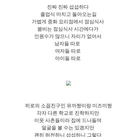
진짜 진짜 섭섭하다
졸업식 마치고 돌아오는길
가볍게 중화 요리점에서 점심식사
붐비는 점심식사 시간에다가
인원수가 많으니 자리가 없어서
남자들 따로
여자들 따로
아이들 따로
히로의 소꼽친구인 유까짱이랑 미즈끼짱
각자 다른 학교로 진학하지만
이웃 사촌들이라 집에 드나들며
얼굴을 볼 수는 있겠지만
괜히 허전하니 섭섭하니 그렇다