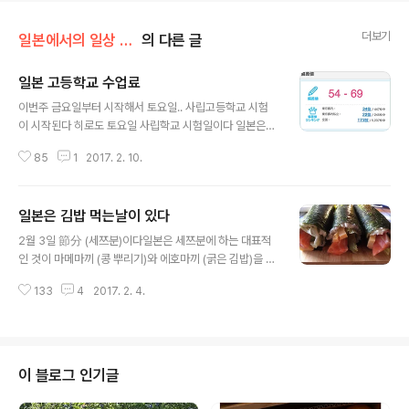
더보기
일본에서의 일상 /일본은..
의 다른 글
일본 고등학교 수업료
글 내용
이번주 금요일부터 시작해서 토요일.. 사립고등학교 시험
이 시작된다 히로도 토요일 사립학교 시험일이다 일본은
고등학교 입시에 내신 3 : 시험 7의 비율이다 내신은 각 학
85
1
2017. 2. 10.
교마다 요하는 기본 내신점이 있어서 그 내신점을 기준으
로 학교에서는 원서를 내 준다 일본 동경의 경우 공립(동경
도립학교) 학교는 193개교 사립학교는 245개교 공사립
일본은 김밥 먹는날이 있다
합쳐 동경도에만 447개의 학교가 있다 일본 전국에는 5,2
글 내용
37개의 공사립 고등학교가 있다 공립(동경 도립학교)의 경
2월 3일 節分 (세쯔분)이다일본은 세쯔분에 하는 대표적
우 동경도에 사는 학생만이 진학이 가능하다 사립의 경우
인 것이 마메마끼 (콩 뿌리기)와 에호마끼 (굵은 김밥)을 먹
엔 다른 현에서도 진학이 가능하고 동경에서 다른 현으로
는 일이다 마메마끼는 창문을 열고 집안에서 집 밖으로 콩
도 진학이 가능하다 일본은 고등학교의 레벨 가치는 편차
133
4
2017. 2. 4.
을 던지며 鬼は 外 福は 中 를 외친다 잡귀는 집밖으로 나
치(偏差値)로 알수 있다 편차치는 50을 기준으로 50은
가고 복은 집 안으로 들어 오라는 말이다 콩을 집 밖으로 던
평균50보다 밑은 평균보다 아래이고 50..
지며 집안에 있는 나쁜 잡귀들을 집 밖으로 쫓아 내는 풍습
이다 콩을 집 밖으로 던지기만 하느냐면 아니 먹기도 한다
세츠분에 콩을 먹으면 1년간 병에 걸리지 않고 건강하다나
이 블로그 인기글
어쩐다나 그리고 에호마끼는 굵은 김밥이다 에호마끼는 에
도시대 중기부터 시작된 풍습이라고 한다 에도 중기때는