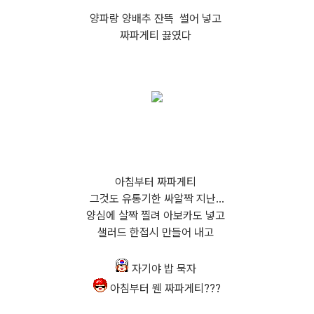
양파랑 양배추 잔뜩 썰어 넣고
짜파게티 끓였다
아침부터 짜파게티
그것도 유통기한 싸알짝 지난...
양심에 살짝 찔려 아보카도 넣고
샐러드 한접시 만들어 내고
자기야 밥 묵자
아침부터 웬 짜파게티???