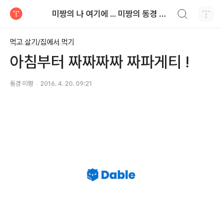
검색하기
미짱의 나 여기에 ... 미짱의 동경 생활
티스토리
먹고 살기/집에서 먹기
아침부터 짜짜짜짜 짜파게티 !
동경 미짱
2016. 4. 20. 09:21