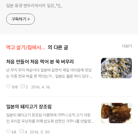
일본 동경 변두리에서의 일상_*()_
구독하기
더보기
먹고 살기/집에서 먹기
의 다른 글
처음 만들어 처음 먹어 본 쑥 버무리
글 내용
난 무지 무지 떡순이다 일본에 살면서 제일 아쉬운게 맛있
는 각종 한국 떡을 못 먹다는거 .. 일본도 물론 떡이 있다 종
류도 참 많고 맛있다 하지만 대부분이 넘 달다 이맘때면 생
108
2
2016. 4. 16.
각나는 떡은 당연 쑥떡이다콩고물 듬뿍 묻힌 쑥떡이 넘 그
립다 우리 동네 천지에 널린게 쑥인데 그냥 바라만 보고 있
다가 드디어 쑥을 뜯어 왔다 사실 난 쑥국은 별로 안 좋아한
일본의 돼지고기 장조림
다 쑥하면 쑥떡인데 방앗간이 없는 일본에서 그림의 떡 얼
글 내용
마전 블친님들이 쑥 버무리도 맛있다는 댓글을 많이 넘겨
일본의 돼지고기 장조림 이름하여 가꾸니 오직 고기 사랑
주셨다 어렸을때부터 쑥떡은 많이 먹었었는데 쑥 버무리
인 우리집 두남자를 위해 밥도둑 반찬인 가꾸니를 만들었
먹어 본 기억이 나지 않는다 쑥 버무리라 .... 레시피를 검색
다 요리라는건 집안에 따라 지역에 따라 사람에 따라 만드
해 보니 쓱 버무리는 만들수 있을것 같은 느낌이 팍 온다 문
68
4
2016. 3. 30.
는 방법이 제각각이다 돼지고기 가꾸니도 그렇다 나처럼
제는 쌀가루인데 ...일본에선 아주 건조한 잘 빻은 쌀가루를