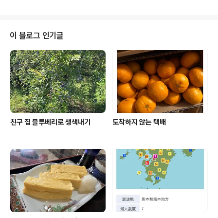
노릇 노릇 구워 주는 사람이있는가 하면 파 넣고 푹푹 삶아
팔기는 한다 방앗간..
서 지름끼를 제거 하는 방법도 있다 남들이야 삶던 말던 미
짱은 후라이팬에 잘 구어준다 커다란 돼지고기 덩어리를 2
센치크기로 큼직하게 썬후 노릇 노릇 하게 한번 구워준다
이 블로그 인기글
돼지고기가 다 구워지면 냄비에다가 물 200cc요리술 20
0cc 넣고 구워진 돼지고기를 팔팔 끓여준다 이때 넣어도
되고 안넣어도 되지만 중국요리에 많이 쓰이는 팔각이라는
향신료를 하나 넣어 주었다 이 팔각은 향이 아주 강하고 독
특하다 돼지고기 요리에 넣어주면 잡냄새도 제..
친구 집 블루베리로 생색내기
도착하지 않는 택배