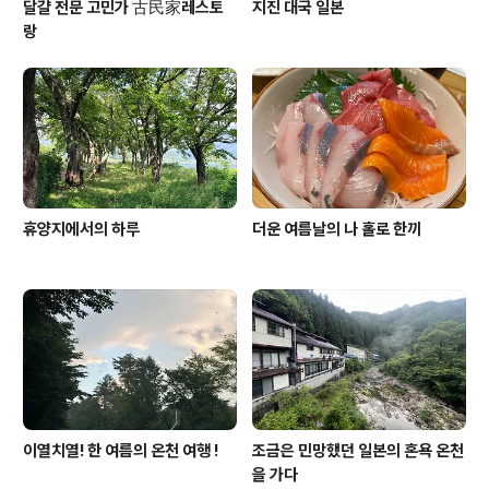
달걀 전문 고민가 古民家레스토
지진 대국 일본
랑
휴양지에서의 하루
더운 여름날의 나 홀로 한끼
이열치열! 한 여름의 온천 여행 !
조금은 민망했던 일본의 혼욕 온천
을 가다