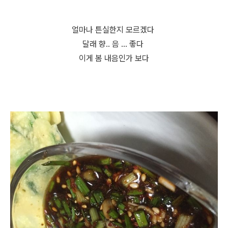
얼마나 튼실한지 모르겠다
달래 향.. 음 ... 좋다
이게 봄 내음인가 보다