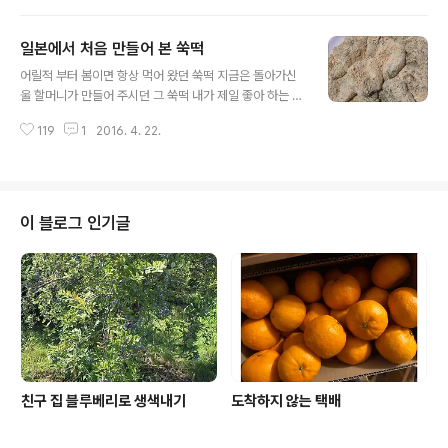
제는 쌀가루인데 ...일본에선 아주 건조한 잘 빻은 쌀가루를
일어나라고 하니 그건 또 죽어도 못한다나 어쩐다나 그렇
팔기는 한다 방앗간..
다고 점심시간까지 굶길순 없고 해서 때론 오니기리를 때
일본에서 처음 만들어 본 쑥떡
론 샌드위치 때론 빵 등등 회사 출근후 업무 시작하기전 간
글 내용
단히 먹을수 있도록 준비를 해 주고 있다 집에서 법 먹고 가
어릴적 부터 봄이면 항상 먹어 왔던 쑥떡 지금은 돌아가신
면 배 아파서 싫고 회사 도착하면 딱 먹기 좋은 시간이라나
울 할머니가 만들어 주시던 그 쑥떡 내가 제일 좋아 하는 떡
어쩐다나 그런데 오늘은 나는 쉬는날이고 자기야는 출장
이다 일본에 오래 살면서 천지에 쑥이 지천에 널렸지만 그
간다고 하고 회사 가지 않고 바로 비행기 타면 되니 자기야
119
1
2016. 4. 22.
냥 바라만 볼 뿐 추억속의 쑥떡을 그리워 하기만 했었다 일
집을 나서는 시간이 느지막하다 일어나서 바로 먹는게 싫
본에 떡 방앗간만 있었어도 ... 방앗간이란게 없는 일본 ...며
다는 자기야 오늘처럼 집을 나서는게 느지막한..
칠전 태어나서 처음으로 만들어 본 쑥버무리가 어찌 어찌
성공을 했었다 무식하면 용감하다고 처음 만들어 본 쑥 버
무리도 성공 했는데 까짓껏 무조건 도전 해 보기로 했다 고
이 블로그 인기글
소한 콩고물 듬뿍 묻힌 쑥 떡에 ... 쑥을 뜯어다가 푹푹 푹 잘
삶은후 물기를 꼭 짜고 잘 갈아 주었다 떡 방앗간이 없으니
쌀가루를 빻아 올수가 없다 그렇다면 방법은 ... 찹쌀을 물
에다 잘 불린후 일단 밥솥에다 넣고 찰밥 만들기 찰밥에다
설탕이랑 ..
친구 집 블루베리로 생색내기
도착하지 않는 택배