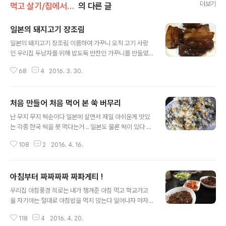
더보기
먹고 살기/집에서 먹기
의 다른 글
일본의 돼지고기 장조림
글 내용
일본의 돼지고기 장조림 이름하여 가꾸니 오직 고기 사랑
인 우리집 두남자를 위해 밥도둑 반찬인 가꾸니를 만들었
다 요리라는건 집안에 따라 지역에 따라 사람에 따라 만드
68
4
2016. 3. 30.
는 방법이 제각각이다 돼지고기 가꾸니도 그렇다 나처럼
노릇 노릇 구워 주는 사람이있는가 하면 파 넣고 푹푹 삶아
서 지름끼를 제거 하는 방법도 있다 남들이야 삶던 말던 미
처음 만들어 처음 먹어 본 쑥 버무리
짱은 후라이팬에 잘 구어준다 커다란 돼지고기 덩어리를 2
글 내용
센치크기로 큼직하게 썬후 노릇 노릇 하게 한번 구워준다
난 무지 무지 떡순이다 일본에 살면서 제일 아쉬운게 맛있
돼지고기가 다 구워지면 냄비에다가 물 200cc요리술 20
는 각종 한국 떡을 못 먹다는거 .. 일본도 물론 떡이 있다 종
0cc 넣고 구워진 돼지고기를 팔팔 끓여준다 이때 넣어도
류도 참 많고 맛있다 하지만 대부분이 넘 달다 이맘때면 생
되고 안넣어도 되지만 중국요리에 많이 쓰이는 팔각이라는
108
2
2016. 4. 16.
각나는 떡은 당연 쑥떡이다콩고물 듬뿍 묻힌 쑥떡이 넘 그
향신료를 하나 넣어 주었다 이 팔각은 향이 아주 강하고 독
립다 우리 동네 천지에 널린게 쑥인데 그냥 바라만 보고 있
특하다 돼지고기 요리에 넣어주면 잡냄새도 제..
다가 드디어 쑥을 뜯어 왔다 사실 난 쑥국은 별로 안 좋아한
아침부터 짜짜짜짜 짜파게티 !
다 쑥하면 쑥떡인데 방앗간이 없는 일본에서 그림의 떡 얼
글 내용
마전 블친님들이 쑥 버무리도 맛있다는 댓글을 많이 넘겨
우리집 아침풍경 히로는 내가 챙겨준 아침 먹고 학교가고
주셨다 어렸을때부터 쑥떡은 많이 먹었었는데 쑥 버무리
울 자기야는 절대로 아침밥을 먹지 않는다 일어나자 마자
먹어 본 기억이 나지 않는다 쑥 버무리라 .... 레시피를 검색
아침을 먹으면 배가 아프다나 어쩐다나 그래서 화장실 들
해 보니 쓱 버무리는 만들수 있을것 같은 느낌이 팍 온다 문
118
4
2016. 4. 20.
락거리다 보면 지각한다나 어쩐다나 그럼 조금만 더 일찍