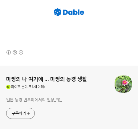
(새창열림)
로그 정보
미짱의 나 여기에 ... 미짱의 동경 생활
(새창열림)
라이프
분야 크리에이터
일본 동경 변두리에서의 일상_*()_
구독하기