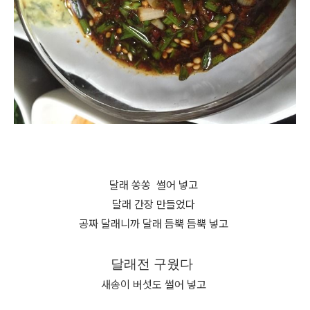
달래 쏭쏭 썰어 넣고
달래 간장 만들었다
공짜 달래니까 달래 듬뿍 듬뿍 넣고
달래전 구웠다
새송이 버섯도 썰어 넣고