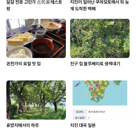
달걀 전문 고민가 古民家레스토
지진이 일어난 쿠마모토에서 뒤 늦
랑
게 도착한 택배
온천가의 로컬 맛 집
친구 집 블루베리로 생색내기
휴양지에서의 하루
지진 대국 일본