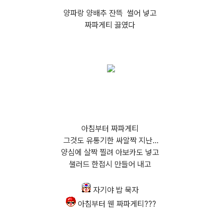
양파랑 양배추 잔뜩 썰어 넣고
짜파게티 끓였다
아침부터 짜파게티
그것도 유통기한 싸알짝 지난...
양심에 살짝 찔려 아보카도 넣고
샐러드 한접시 만들어 내고
자기야 밥 묵자
아침부터 웬 짜파게티???