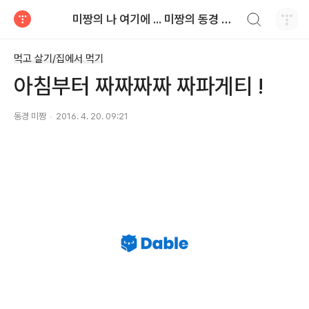
검색하기
미짱의 나 여기에 ... 미짱의 동경 생활
티스토리
먹고 살기/집에서 먹기
아침부터 짜짜짜짜 짜파게티 !
동경 미짱
2016. 4. 20. 09:21