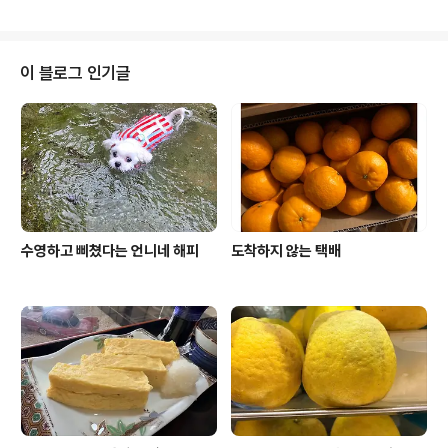
노릇 노릇 구워 주는 사람이있는가 하면 파 넣고 푹푹 삶아
팔기는 한다 방앗간..
서 지름끼를 제거 하는 방법도 있다 남들이야 삶던 말던 미
짱은 후라이팬에 잘 구어준다 커다란 돼지고기 덩어리를 2
센치크기로 큼직하게 썬후 노릇 노릇 하게 한번 구워준다
이 블로그 인기글
돼지고기가 다 구워지면 냄비에다가 물 200cc요리술 20
0cc 넣고 구워진 돼지고기를 팔팔 끓여준다 이때 넣어도
되고 안넣어도 되지만 중국요리에 많이 쓰이는 팔각이라는
향신료를 하나 넣어 주었다 이 팔각은 향이 아주 강하고 독
특하다 돼지고기 요리에 넣어주면 잡냄새도 제..
수영하고 삐쳤다는 언니네 해피
도착하지 않는 택배