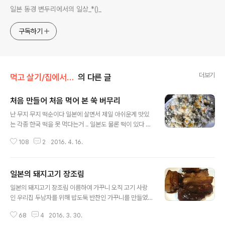
일본 동경 변두리에서의 일상_*()_
구독하기
더보기
먹고 살기/집에서 먹기
의 다른 글
처음 만들어 처음 먹어 본 쑥 버무리
글 내용
난 무지 무지 떡순이다 일본에 살면서 제일 아쉬운게 맛있
는 각종 한국 떡을 못 먹다는거 .. 일본도 물론 떡이 있다 종
류도 참 많고 맛있다 하지만 대부분이 넘 달다 이맘때면 생
108
2
2016. 4. 16.
각나는 떡은 당연 쑥떡이다콩고물 듬뿍 묻힌 쑥떡이 넘 그
립다 우리 동네 천지에 널린게 쑥인데 그냥 바라만 보고 있
다가 드디어 쑥을 뜯어 왔다 사실 난 쑥국은 별로 안 좋아한
일본의 돼지고기 장조림
다 쑥하면 쑥떡인데 방앗간이 없는 일본에서 그림의 떡 얼
글 내용
마전 블친님들이 쑥 버무리도 맛있다는 댓글을 많이 넘겨
일본의 돼지고기 장조림 이름하여 가꾸니 오직 고기 사랑
주셨다 어렸을때부터 쑥떡은 많이 먹었었는데 쑥 버무리
인 우리집 두남자를 위해 밥도둑 반찬인 가꾸니를 만들었
먹어 본 기억이 나지 않는다 쑥 버무리라 .... 레시피를 검색
다 요리라는건 집안에 따라 지역에 따라 사람에 따라 만드
해 보니 쓱 버무리는 만들수 있을것 같은 느낌이 팍 온다 문
68
4
2016. 3. 30.
는 방법이 제각각이다 돼지고기 가꾸니도 그렇다 나처럼
제는 쌀가루인데 ...일본에선 아주 건조한 잘 빻은 쌀가루를