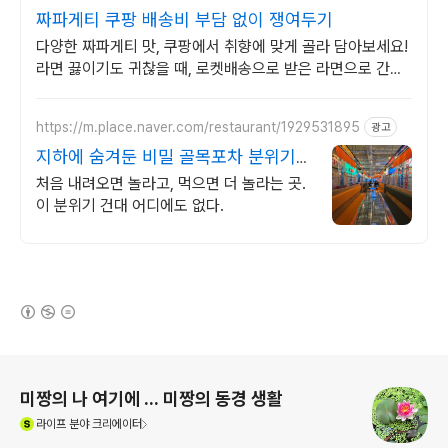
짜파게티 쿠팡 배송비 부담 없이 쟁여두기
다양한 짜파게티 맛, 쿠팡에서 취향에 맞게 골라 담아보세요!
라면 끓이기도 귀찮을 때, 로켓배송으로 받은 라면으로 간편
하게 식사를.
https://m.place.naver.com/restaurant/1929531895
광고
지하에 숨겨둔 비밀 골목포차 분위기
미쳤다는 그곳
처음 내려오면 놀라고, 먹으면 더 놀라는 곳.
이 분위기 건대 어디에도 없다.
(새창열림)
로그 정보
미짱의 나 여기에 ... 미짱의 동경 생활
(새창열림)
라이프
분야 크리에이터