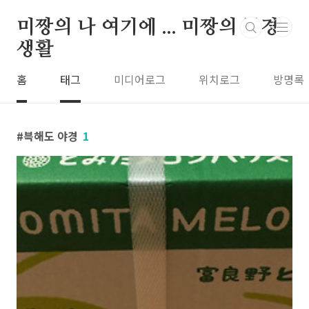
본문 바로가기
미짱의 나 여기에 ... 미짱의 동경
생활
홈
태그
미디어로그
위치로그
방명록
븍해도 야경
1