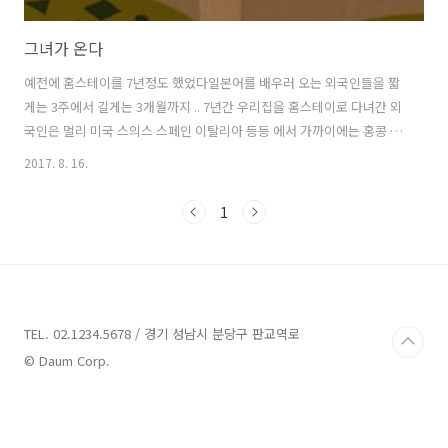
그녀가 온다
예전에 홈스테이를 7년정도 했었다일본어를 배우러 오는 외국인들을 짧
게는 3주에서 길게는 3개월까지 .. 7년간 우리집을 홈스테이로 다녀간 외
국인은 멀리 미국 스의스 스페인 이탈리아 등등 에서 가까이에는 홍콩 인
도네시아 대만 등등 10여개 나라 30여명쯤 된다 그 중에 대만인 디나는
2017. 8. 16.
좀 특별한 친구다 우리집 첫 홈스테이 학생이었고 히로가 아직 걷지 못하
고 기어다닐때쯤 우리집에 홈스테이로 왔다가 3년을 함께 산 친구다 히
1
로가 첫 걸음을 뗄 때도 그녀가 있었고 히로가 엄마를 떠나 첫 외박을 한
것도 디나가 히로를 데리고 디즈니랜드 호텔에 묵었던게 첫 외박이었다
겨우 만 3살짜리 히로가 처음으로 엄마 품을 떠나 밤을 보낸 날인데 울기
는 커녕 신나고 놀고 잘 자다 와서 엄마를 살짝 서운하게 했었다 디나는
히로에게는..
TEL. 02.1234.5678 / 경기 성남시 분당구 판교역로
© Daum Corp.