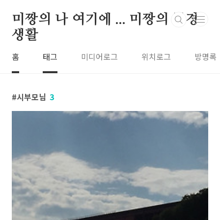
본문 바로가기
미짱의 나 여기에 ... 미짱의 동경
생활
홈
태그
미디어로그
위치로그
방명록
시부모님
3