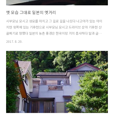
옛 모습 그대로 일본의 옛거리
시부모님 모시고 성묘를 마치고 그 길로 길을 나섰다 나고야가 있는 아이
치현 윗쪽에 있는 기후현으로 시부모님 모시고 드라이브 삼아 기후현 산
골짜기로 향했다 일본의 농촌 풍경은 한국이랑 거의 흡사하다 말과 글이
다를뿐 ..말을 하지 않고 글을 보지 않는다면 이 곳이 일본이 아니라 한국
2017. 8. 20.
의 어느 시골에 와 있는 듯 착각이 들 정도다 정말 평화로워 보이는 조용
한 기후현의 산골 농촌 풍경이다 기후현 산골짜기에 아주 아주 오래전부
터 있는 마을이다 이 마을은 옛 여관 마을이라한다 옛날 옛날 아주 오랜
옛날에 상인들이나 아니면 여행객들이 험하고 험한 산 골짜기를 넘어 갈
때 하룻밤 쉬어 가기 위해 형성되어진 산골짜기 여관 마을이다 산골짝 마
을 한가운데 높은 산에서 물이 콸 콸 흘러 내리고 그 엄청난 수압을 이용
한 물레방..