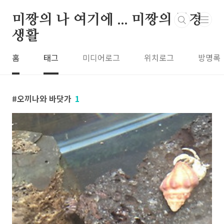
본문 바로가기
미짱의 나 여기에 ... 미짱의 동경
생활
홈
태그
미디어로그
위치로그
방명록
오끼나와 바닷가
1