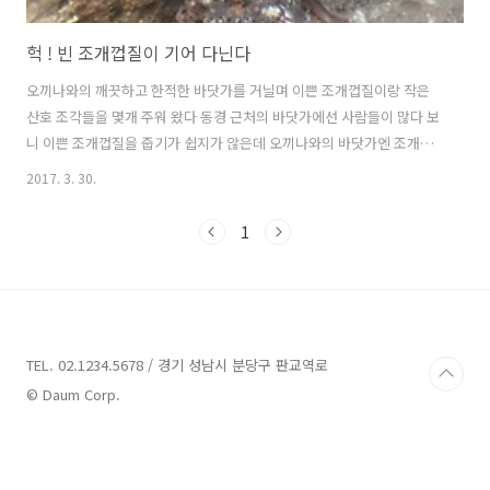
헉 ! 빈 조개껍질이 기어 다닌다
오끼나와의 깨끗하고 한적한 바닷가를 거닐며 이쁜 조개껍질이랑 작은
산호 조각들을 몇개 주워 왔다 동경 근처의 바닷가에선 사람들이 많다 보
니 이쁜 조개껍질을 줍기가 쉽지가 않은데 오끼나와의 바닷가엔 조개껍
질이랑 산호 조각들이 얼마나 많은지 ..말그대로 널린게 조개껍질이었다
2017. 3. 30.
모양이 이쁘고 맘에 드는 조개껍질을 몇개 줍다가 깜짝 놀랐다 세상에나
조개껍질이 내 손 위에서 기어 다니는게 아니가 알고 봤더니 임자가 있는
1
조개껍질이었다는 .. 조개껍질의 임자는 바로 야도가리 야도가리가 한국
말로 뭐라 하는지 모르겠다 게인데 빈 조깨껍질을 집 삼아 사는 아이들이
다 조개껍질에 정착해 살다 몸이 커지면 짊어지고 다니던 조개껍질은 버
리고 자기 몸에 맞는 더 큰 조개껍질을 찾아 이사 다니며 사는 게다 이뻐
서 집어 든 조개 껍질..
TEL. 02.1234.5678 / 경기 성남시 분당구 판교역로
© Daum Corp.