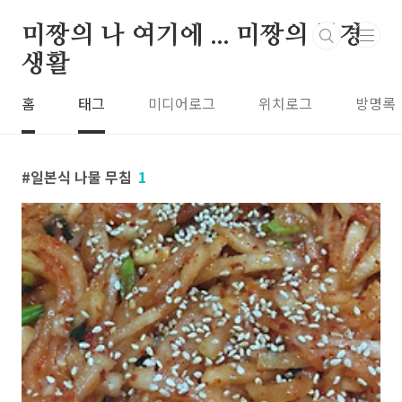
본문 바로가기
미짱의 나 여기에 ... 미짱의 동경
생활
홈
태그
미디어로그
위치로그
방명록
일본식 나물 무침
1