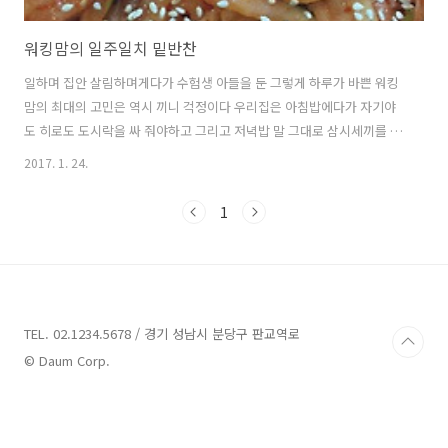
워킹맘의 일주일치 밑반찬
일하며 집안 살림하며게다가 수험생 아들을 둔 그렇게 하루가 바쁜 워킹
맘의 최대의 고민은 역시 끼니 걱정이다 우리집은 아침밥에다가 자기야
도 히로도 도시락을 싸 줘야하고 그리고 저녁밥 말 그대로 삼시세끼를 걱
정 해야 하는 워킹맘이다 많은 분들이 일주일치 밑반찬을 쉬는날 만들어
2017. 1. 24.
둔다고 하더라마는 나는 ... 쉬는 날 하루에 일주치 밑반찬을 만들기가 말
이 쉽지 그 많은걸 어찌 한번에 다 만들까 그리고 주초에는 좋은데 목요
1
일쯤 되면 매일 같은 반찬 서서히 질리기 시작하고 또 시간이 지나면서
밑반찬의 맛도 떨어지는게 사실이니까 그래서 난 하루에 한가지씩 밑반
찬을 만든다 하루 한가지 만들기는 일도 아니고 하루씩 하루씩 다른 밑반
찬이 늘어나니까 질리지 않고 항상 같은 반찬이란 느낌이 안 들어서 좋다
지난주 우리집 밑반..
TEL. 02.1234.5678 / 경기 성남시 분당구 판교역로
© Daum Corp.