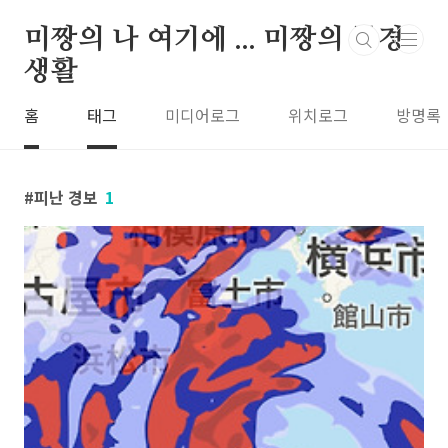
본문 바로가기
미짱의 나 여기에 ... 미짱의 동경
생활
홈
태그
미디어로그
위치로그
방명록
피난 경보
1