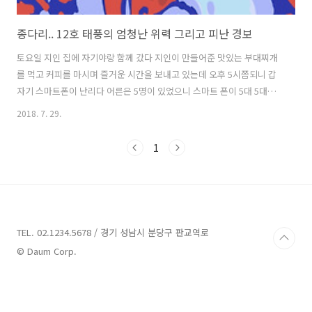
종다리.. 12호 태풍의 엄청난 위력 그리고 피난 경보
토요일 지인 집에 자기야랑 함께 갔다 지인이 만들어준 맛있는 부대찌개
를 먹고 커피를 마시며 즐거운 시간을 보내고 있는데 오후 5시쯤되니 갑
자기 스마트폰이 난리다 어른은 5명이 있었으니 스마트 폰이 5대 5대의
스마트폰에서 일제히 요란하게 울려대는 경보음 사실 집안에 있다보니
2018. 7. 29.
밖에 얼마나 비가 내리는지 태풍이 오는지 밖에서 무슨 일이 일어 나고
있는지도 모른채 있었다 5명의 스마트 폰으로 울리는 경보음에 스마트
1
폰을 보니 피난 경보가 내려졌다 피난 장소까지 구체적으로 나와 있었다
근처 시민센터랑 초등학교 등등 4군데의 피난 장소 뭔 일이래? 지인 집이
니 이 지역이 어떤지역인지도 잘 모르고 솔직히 이 정도 비로 왜 이 난리
가 싶었다 언니 여기 지대가 그렇게 낮아요? 그리고 여긴 2층인데 .. 응 낮
지 .. ..
TEL. 02.1234.5678 / 경기 성남시 분당구 판교역로
© Daum Corp.