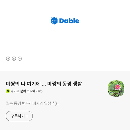
(새창열림)
로그 정보
미짱의 나 여기에 ... 미짱의 동경 생활
(새창열림)
라이프
분야 크리에이터
일본 동경 변두리에서의 일상_*()_
구독하기