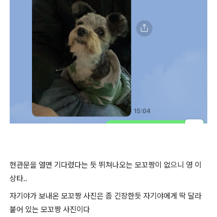
현관문을 열면 기다렸다는 듯 뛰쳐나오는 모꼬짱이 없으니 영 이
상타..
자기야가 보내온 모꼬짱 사진은 좀 긴장한듯 자기야에게 딱 달라
붙어 있는 모꼬짱 사진이다