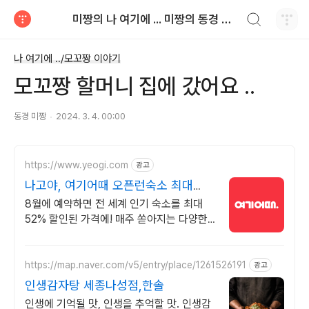
검색하기
미짱의 나 여기에 ... 미짱의 동경 생활
티스토리
나 여기에 ../모꼬짱 이야기
모꼬짱 할머니 집에 갔어요 ..
동경 미짱
2024. 3. 4. 00:00
https://www.yeogi.com
광고
나고야, 여기어때 오픈런숙소 최대
81% 할인
8월에 예약하면 전 세계 인기 숙소를 최대
52% 할인된 가격에! 매주 쏟아지는 다양한
혜택! 앱으로 알림 받고 똑똑하게 숙소 예약
하기
https://map.naver.com/v5/entry/place/1261526191
광고
인생감자탕 세종나성점,한솔
인생에 기억될 맛, 인생을 추억할 맛. 인생감