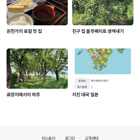
온천가의 로컬 맛 집
친구 집 블루베리로 생색내기
휴양지에서의 하루
지진 대국 일본
의안내
티스토리
로그인
고객센터