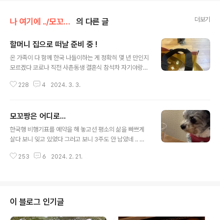
더보기
나 여기에 ../모꼬짱 이야기
의 다른 글
할머니 집으로 떠날 준비 중 !
글 내용
온 가족이 다 함께 한국 나들이하는 게 정확히 몇 년 만인지
모르겠다 코로나 직전 사촌동생 결혼식 참석차 자기야랑
나랑 둘이 한국에 갔었고 그 후 코로나 때문에 한구에 못 가
228
4
2024. 3. 3.
다가 작년엔 나 혼자 한국에 다녀왔었다 히로는 고교 입학
후 한국에 가지 않았으니 온 가족이 다 함께 한국에 갔던 게
진짜 몇 년 만인지 모르겠다 그런데 온 가족이 다 함께 한국
모꼬짱은 어디로...
에 갈려고 하니 걸리는 게 딱 하나 있으니 바로 울 모꼬짱이
글 내용
다 하루 이틀도 아니고 낯선 애견 호텔에 보내는건 소심하
한국행 비행기표를 예약을 해 놓고선 평소의 삶을 빠쁘게
고 섬세한 울 모꼬짱에게 너무 힘든 시간일 것 같고 결국 모
살다 보니 잊고 있었다 그러고 보니 3주도 안 남았네 .. 그
꼬짱이 편하게 지낼 수 있는 곳인 할머니 댁으로 보내기로
날이 오면 여권 하나 달랑 들고 떠나면 되니까 미리미리 준
했다 시댁에 갈 때마다 항상 모꼬짱을 데리고 갔었기에 장
253
6
2024. 2. 21.
비할 것도 없다 하지만 문제는 울 모꼬짱이다 이번에 국내
소적인 면에서도 모꼬짱에게는 익숙한 곳이고 한 번씩 우
가 아니라 데려갈 수가 없고 또 온 가족이 함께 가니까 모꼬
리 집에 오실 때마다 1..
짱이 문제다 물론 요즘이 어떤 세상인데 애견 호텔이 널리
고 널렸는데 뭐가 문제이겠냐 마는 애견 호텔이 내 맘에 썩
들지가 않는 게 문제다 울 모꼬짱은 예민하다 낯을 가린다
이 블로그 인기글
가족이랑 함께가 아니면 기도 못 피는 아이다 게다가 대부
분의 애견 호텔은 하루에 한두 번 산책을 시켜 주긴 하지만