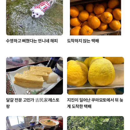
대부분의 시간을 케이지에서 보내야 하는데 하루 이틀도
아니고 애견 호텔에 모꼬짱을 맡기고 싶지가 않았다 울 모
꼬짱은 울 가족 이외에는 시어..
수영하고 삐쳤다는 언니네 해피
도착하지 않는 택배
달걀 전문 고민가 古民家레스토
지진이 일어난 쿠마모토에서 뒤 늦
랑
게 도착한 택배