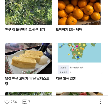
아 맛 콜라는 여자들을 위한 콜라란다 일단 컵에 따라 보니
색깔은 일반 코카콜라랑 같은 색..
친구 집 블루베리로 생색내기
도착하지 않는 택배
달걀 전문 고민가 古民家레스토
지진 대국 일본
랑
254
7