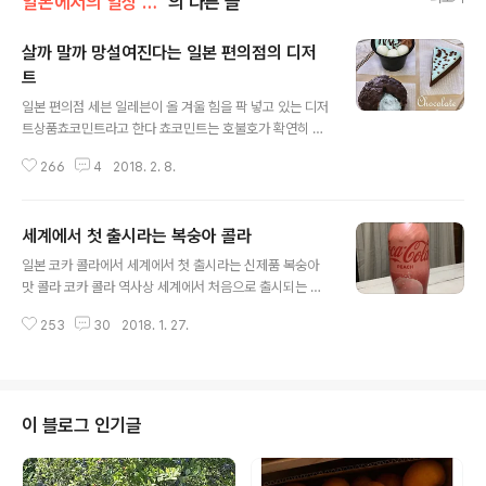
일본에서의 일상 /요런것 저런것
의 다른 글
살까 말까 망설여진다는 일본 편의점의 디저
트
글 내용
일본 편의점 세븐 일레븐이 올 겨울 힘을 팍 넣고 있는 디저
트상품쵸코민트라고 한다 쵸코민트는 호불호가 확연히 갈
리지만 의외로 일본인 들이 좋아하는 맛이다 아이스크림
266
4
2018. 2. 8.
전문점 31에서도 쵸코 민트 아이스크림은 꾸준히 인기가
있다 올겨울 세븐 일레븐에서 신상품으로 내세운 쵸코민트
계 디저트 3종 쵸코민트에 쫄깃 쫄깃한 떡이랑 달콤한 쵸
세계에서 첫 출시라는 복숭아 콜라
코 .. 안 맛있수가 없을것 같다 298엔 (2980원) 세금포함
글 내용
180엔 (1800원 짜리 ) 쵸코민트 생쵸코라 민트랑 초코칩
일본 코카 콜라에서 세계에서 첫 출시라는 신제품 복숭아
의 궁합이 최고라는 평판이다 이번 겨울 쵸코민트 3종류중
맛 콜라 코카 콜라 역사상 세계에서 처음으로 출시되는 거
에 제일 인기가 많다고 한다 문제의 살가 말까 망설여진다
라고 하는데 출시 된다는 것은 들어서 알고 있었지만 복숭
는 쵸코민트 슈크림 150엔 (1500원)겉은 초코로 코팅 속
253
30
2018. 1. 27.
아 맛 콜라라 ... 코카콜라 홈페이지를 보면 탄산의 톡 쏘는
엔 쵸코 쿠기가 섞여있는 쵸코민트 크림이가득 가득 아낌
맛에 맛있는 복숭아 향기의 절묘한 만남이라는데 어떤맛일
없이 들었다는데 .. 일단 반대..
까 상상도 되지 않고 굳이 사서 마셔 봐야지 하는 맘은 눈꼽
만큼도 없었다 그런데 짜잔 우리집에 등장한 바로 그 복숭
아 맛 콜라 히로가 학교에서 돌아 오면서 들린 편의점에서
이 블로그 인기글
복숭아 맛 콜라는 발견하고 어떤 맛인지 궁금 해서 사 왔다
고 한다 핑크빛 콜라여자 아이들 취향?? 기간 한정으로 출
시인 복숭아 맛 콜라 기존 코카콜라는 남자들 그리고 복숭