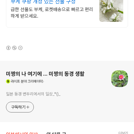
부케 쿠팡 개성 있는 선물 구성
급한 선물도 부케, 로켓배송으로 빠르고 편리
하게 받으세요.
(새창열림)
로그 정보
미짱의 나 여기에 ... 미짱의 동경 생활
(새창열림)
라이프
분야 크리에이터
일본 동경 변두리에서의 일상_*()_
구독하기
더보기