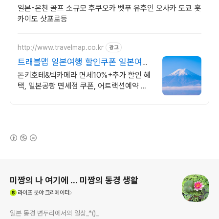
일본-온천 골프 소규모 후쿠오카 벳푸 유후인 오사카 도쿄 홋
카이도 삿포로등
http://www.travelmap.co.kr
광고
트래블맵 일본여행 할인쿠폰 일본여행
필수 쿠폰 다운가능
돈키호테&빅카메라 면세10%+추가 할인 혜
택, 일본공항 면세점 쿠폰, 어트랙션예약 일
본여행 모바일 할인쿠폰 제공
(새창열림)
로그 정보
미짱의 나 여기에 ... 미짱의 동경 생활
(새창열림)
라이프
분야 크리에이터
일본 동경 변두리에서의 일상_*()_