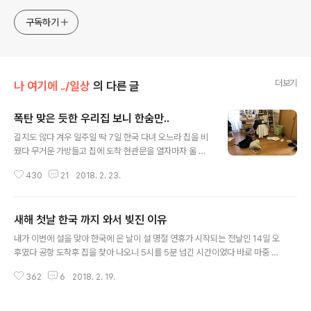
구독하기
더보기
나 여기에 ../일상
의 다른 글
폭탄 맞은 듯한 우리집 보니 한숨만..
글 내용
길지도 않다 겨우 일주일 딱 7일 한국 다녀 오느라 집을 비
웠다 무거운 가방들고 집에 도착 현관문을 열자마자 울 집
여수 모꼬짱이 반갑게 나를 반겨주었다 현관 앞에 딱 대기
430
21
2018. 2. 23.
하고 있다가 나를 반갑게 맞아주는 울 모꼬짱 에고 .. 모꼬
짱 잘 있었어? 보고 싶었어?쓰담 쓰담 ...,모꼬짱이랑 일주
일간의 회포를 풀고 거실에 딱 들어서다 말고 난 그대로 꼼
새해 첫날 한국 까지 와서 빚진 이유
짝을 못하고 입만 떡 하니 벌렸다 현관에서 중문을 열고 거
글 내용
실에 들어서자 마자 보이는 곳 보조 원형 테이블 중심으로
내가 이번에 설을 맞아 한국에 온 날이 설 명절 연휴가 시작되는 전날인 14일 오
테이블 위에 의자 위에그리고 거실 바닥 앞쪽이랑 오른쪽
후였다 공항 도착후 집을 찾아 나오니 5시를 5분 넘긴 시간이었다 바로 마중 나
뒷쪽할것 없이 고루 고루 난리도 아니다 도 ... 도둑님이라
온 아버지랑 집으로 향하면서 아빠 내일 은행 하지? 내일 안한다 .내일부터 연휴
도 행차 하셨나?아님 내가 없는 새 일본에 지진이라도 일어
362
6
2018. 2. 19.
다 이런 이런 .. 음력을 쓰지 않는 일본이란 나라에 살다보니 음력에는 둔한 편이
났나?마치 폭탄 맞은 듯한 이 광경 딱 보니 전부 히로꺼다
다 내일부터 연휴구나 .... 어떡하지 ? 나 환전 아직 못했는데... 그럼 은행 언제부
테이블과 위자 ..
터 하는데 ? 월요일 되야 될껄 .. 10분만 빨리 나왔어도 은행 갈 수 있었는데 ...