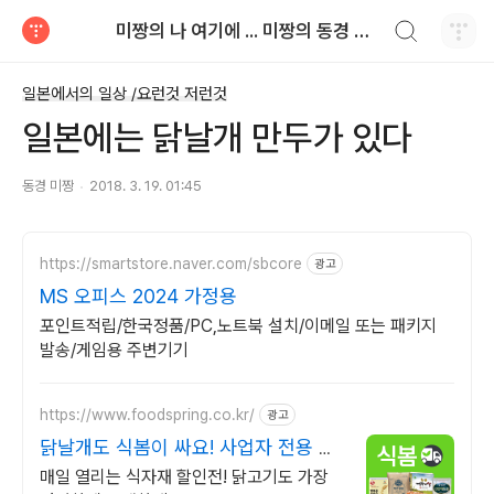
검색하기
미짱의 나 여기에 ... 미짱의 동경 생활
티스토리
일본에서의 일상 /요런것 저런것
일본에는 닭날개 만두가 있다
동경 미짱
2018. 3. 19. 01:45
https://smartstore.naver.com/sbcore
광고
MS 오피스 2024 가정용
포인트적립/한국정품/PC,노트북 설치/이메일 또는 패키지
발송/게임용 주변기기
https://www.foodspring.co.kr/
광고
닭날개도 식봄이 싸요! 사업자 전용 특
가
매일 열리는 식자재 할인전! 닭고기도 가장