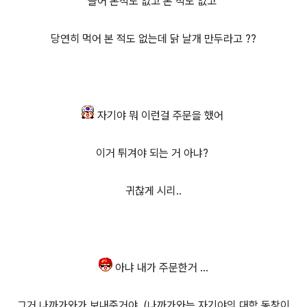
들어 본적도 없고 본 적도 없고
당연히 먹어 본 적도 없는데 닭 날개 만두라고 ??
자기야 뭐 이런걸 주문을 했어
이거 튀겨야 되는 거 아냐?
귀찮게 시리..
아냐 내가 주문한거 ...
그거 나까가와가 보내준거야 (나까가와는 자기야의 대학 동창이