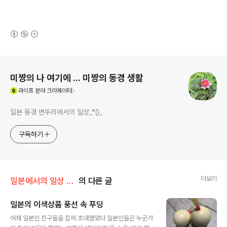
(새창열림)
로그 정보
미짱의 나 여기에 ... 미짱의 동경 생활
(새창열림)
라이프
분야 크리에이터
일본 동경 변두리에서의 일상_*()_
구독하기
더보기
일본에서의 일상 /요런것 저런것
의 다른 글
일본의 이색상품 풍선 속 푸딩
글 내용
어제 일본인 친구들을 집에 초대했었다 일본인들은 누군가