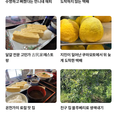
수영하고 삐쳤다는 언니네 해피
도착하지 않는 택배
달걀 전문 고민가 古民家레스토
지진이 일어난 쿠마모토에서 뒤 늦
랑
게 도착한 택배
온천가의 로컬 맛 집
친구 집 블루베리로 생색내기