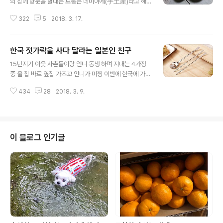
의 집에 방문을 할때는 보통은 데미야게(手土産)라고 해
서 작은 선물을 가지고 온다 보통은 서로에게 부담이 되지
322
5
2018. 3. 17.
않는 과자나 케잌 같은바로 먹을수 있는 먹거리들이다 어
제 언니 미치꼬상이 갖고 온 데미야게 (手土産 ) 애기 주먹
만한 하얀 뭔가가 든 자그마한 풍선들냉동 해도 안되고 상
한국 젓가락을 사다 달라는 일본인 친구
온에 두어도 안되고 무조건 냉장고에 넣어 두라고 해서 바
글 내용
로 냉장고에 넣어둔채 내가 준비한 닭갈비 먹고 부침개 먹
15년지기 이웃 사촌들이랑 언니 동생 하며 지내는 4가정
고 커피랑 과자들을 먹으며 야지 넷이서 수다를 떨다보니
중 울 집 바로 옆집 가즈꼬 언니가 미짱 이번에 한국에 가면
냉장고에 넣어둔 자그마한 풍선의 존재를 잊어 버리고 말
한국 젓가락 좀 사다 줄수 있어 ?하나면 되는데 ... 아니 평
았다 보통은 가지고 온 선물은 그 날 꺼내서 다 같이 맛 보
434
28
2018. 3. 9.
소에 한식을 안 먹으면 안되는 한식 매니아도 아니고 아무
는데 깜빡 잊어 버리고 있다가 저녁에서야 냉장고에서 발
리 한식을 먹는다 해도 숟가락도 아니고 젓가락인데 일본
견 했다 미치꼬 언니에겐 가족들끼리 맛있게 잘 ..
젓가락이면 어때서?게다가 가즈꼬 언니야네는 부부에 아
이 둘 해서 4식구인데 한국 젓가락을 그것도 딱 하나만 사
다 달라고? 한국 젓가락은 갑자기 왜? 아니 파파(남편)가
이 블로그 인기글
젓가락을 자꾸 물어 뜯는 나쁜 버릇이 있어서..그러지 말라
고 해도 오랜 습관이라 잘 고쳐쳐지지가 않네 알다시피 일
본 젓가락은 나무 젓가락이니까 금방 젓가락 끝이 너덜 너
덜 해 진다니까 한국 젓가락은 스텐레스지?그래서 한국 젓
가락으로 바꿔 줄까 싶어서 그래..