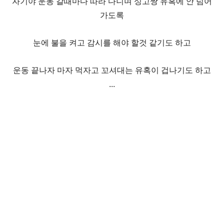
자기야 운동 갈
때마다 따라 다니며 싱고짱 유혹에 안 넘어
가도록
눈에 불을 켜고
감시를 해야 할것 같기도 하고
운동 끝나자 마자 먹자고 꼬셔대는 유혹이 겁나기도 하고
...