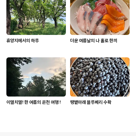
휴양지에서의 하루
더운 여름날의 나 홀로 한끼
이열치열! 한 여름의 온천 여행 !
땡볕아래 블루베리 수확