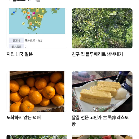
스정류장 주변에 가득했던 먹거리 포장마차에서 팔던 꼬치
에 떡을 꽂아 기름에 튀겨 매콤한 고추장 소스를 발라주던
그 떡꼬치겨울 밤 자기야랑 데이트 하면서 가끔 먹었던 군
것질 거리 였다 그때 먹던 그 떡고치가 아니라는 내 말에 자
기야 아쉬운듯한 표정을 ..
지진 대국 일본
친구 집 블루베리로 생색내기
도착하지 않는 택배
달걀 전문 고민가 古民家레스토
랑