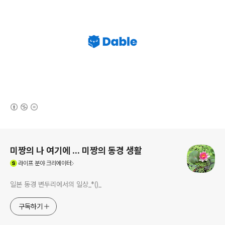
(새창열림)
로그 정보
미짱의 나 여기에 ... 미짱의 동경 생활
(새창열림)
라이프
분야 크리에이터
일본 동경 변두리에서의 일상_*()_
구독하기