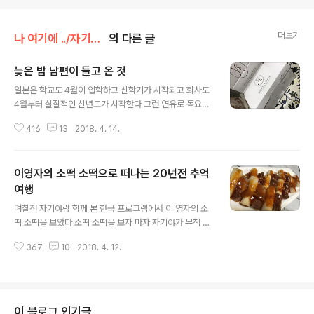
더보기
나 여기에 ../자기야 이야기
의 다른 글
늦은 밤 남편이 들고 온 것
글 내용
일본은 학교도 4월이 입학하고 신학기가 시작되고 회사도
4월부터 실질적인 신년도가 시작한다 그런 연유로 목요일
자기야 회사에선 관리직 전원 신년 출발을 위한 세미나인
416
13
2018. 4. 14.
지 모임인지 뭐 그런게 있었다 당연히 저녁 식사는 필요 없
고 좀 늦을꺼라는 자기야 아무리 늦어도 집에서 저녁을 먹
는 자기야가 저녁 필요없다는 것은모임이 끝나고 회식이
이영자의 소떡 소떡으로 떠나는 20년전 추억
있을꺼란 얘기고 회식이 있다는 얘기는 곧 많이 늦을거란
얘긴인데 ..그런데 생각보다 빠른 11시쯤 귀가를 했다 손에
여행
글 내용
는 하얀 종이 봉투를 들고서 .. 가끔 회사의 모임이 있을땐
며칠전 자기야랑 함께 본 한국 프로그램에서 이 영자의 소
선물인지 상품인지 모르겠다만 뭔가를 받아 올때가 있어서
떡 소떡을 보았다 소떡 소떡을 보자 마자 자기야가 무척 반
이번에도 회식에 뽑기라도 걸려 선물을 받아 온건가 했다
가워 했다 아 ! 저거 기억 나 왜 서울에서 자기랑 자주 먹었
자기야 그건 뭔데? 슈크림 웬 슈크림 ?? 모임 끝나고 회식
367
10
2018. 4. 12.
던거 아냐 매꼼 달콤한 떡 비슷한거 같긴 한데 좀 다른거 같
을 했는데 회식장 1층에 유명한 빵집..
아 우리가 그때 먹었던건 떡꼬치지 저건 소세지도 들었고
또 케찹이랑 마스터스소스 뿌리잖아 그래.. 그때 그거 아
냐?좀 비슷하게 생긴것 같은데 ..그거 겨울에 먹던거 기억
나 ? 되게 맛있었는데 ... 20년전 우리가 살던 숙대입구 버
이 블로그 인기글