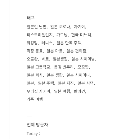
태그
일본인 남편
일본 코로나
자기야
티스토리챌린지
가드닝
한국 며느리
워킹맘
테니스
일본 단독 주택
직장 동료
일본 마트
일본 편의점
오블완
히로
일본생활
일본 시어머님
일본 고등학교
동경 변두리
모꼬짱
일본 회사
일본 생활
일본 시어머니
일본
일본 주택
일본 지진
일본 시댁
우리집 자기야
일본 여행
반려견
가족 여행
전체 방문자
Today :