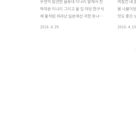
우연히 발견한 울동네 미나리 밭에서 잔
며칠전 내 
뜩따온 미나리 그리고 울 집 마당 한구석
봄 나물이
에 풀처럼 자라난 일본에선 귀한 돗나물
맛도 좋은 
공짜라 욕심부려 잔뜩 뜯어 왔는데어쩐다
않는 일본 
2016. 4. 29.
2016. 4. 10
... 블친님들이 물김치 만들면 맛있다고 하
리 먹고 싶
시는데 블량주부인 미짱 믿거나 말거나지
살수 없는 
만 이 나이가 되도록 물김치를 만들어 본
서 정 먹고
적이 단 한번도 없다는 사실 ! 뭐 요즘은
러 가야 한
인테넷 검색만 하면 뭐든 다 나오니까 검
지에 널려 
색 들어가 보고 돗나물 미나리 물김치 담
잡초 취급
그기 첫 도전을 했다 무공해 미나리와 돗
돗나물 이 
나물 넘 깨끗해서손질도 넘 간단하다 인
처럼 찾아 
테넷 검색한대로 찹쌀풀도 끓이고 고춧가
상 아주 아
루 곱게 갈아 거즈에 싸서고춧물도 내고
로거분이일
그렇게 나의 첫 물김치 도전 ! 의외로 간단
지 못했다 
하잖아 .. 그래도 잔뜩 남은 미나리 아무리
나물 짜잔 
꽁짜라지만 넘 욕심을 부린것 같다 이럴
거 진정 돗
땐 또 검색 미나리 요리로 검색을 해..
히 온천 어