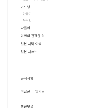
가드닝
만들기
우리집
나들이
미짱의 건강한 삶
일본 차박 여행
일본 차크닉
공지사항
최근글
인기글
최근댓글