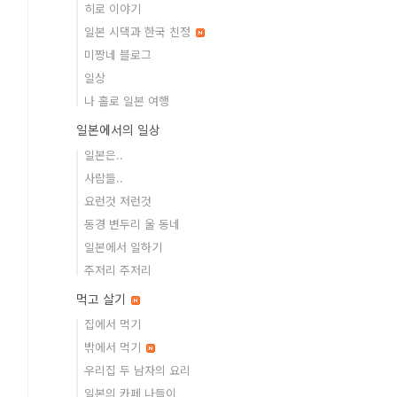
히로 이야기
일본 시댁과 한국 친정
미짱네 블로그
일상
나 홀로 일본 여행
일본에서의 일상
일본은..
사람들..
요런것 저런것
동경 변두리 울 동네
일본에서 일하기
주저리 주저리
먹고 살기
집에서 먹기
밖에서 먹기
우리집 두 남자의 요리
일본의 카페 나들이