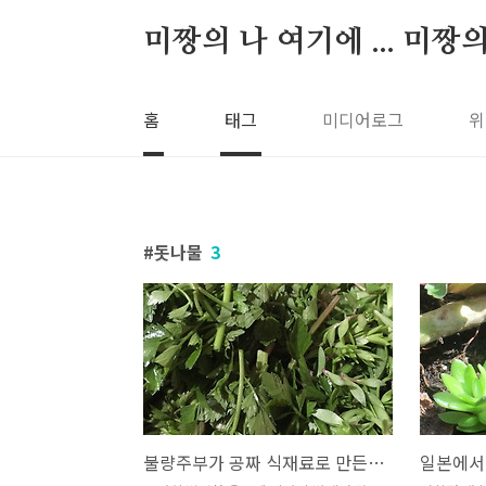
본문 바로가기
미짱의 나 여기에 ... 미짱
홈
태그
미디어로그
위
돗나물
3
불량주부가 공짜 식재료로 만든것들
일본에서