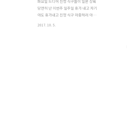
화요일 드디어 친정 식구들이 일본 상륙
당연히 난 이번주 일주일 휴가 내고 자기
야도 휴가내고 친정 식구 마중하러 아침
일찍 집을 나섰다 한국 친정 식구들만 6명
2017. 10. 5.
이니 우리집 차로는 도저히 무리 다 함께
탈수 있는 큼직한 차 렌탈 해서 공항으로
향했다 공항에서 만나는 친정 식구들 내
가 한국 가서 만나는 것 보다 몇 배는 더
기쁘다 일치감치 오전 중에 도착 동경 시
내로 이동중 금강산은 식후경이라고 일단
배를 채워야 겠는데 일본 왔으니까 라면
은 먹어 줘야겠고 뭐가 뭔지 모르는 친정
식구들을 위해 8종류의 각각 다른 라면을
주문 했다 언니왈 " 이렇게 각각 다른걸로
시키면 어떻게 해 화 내겠다 " 화는 무신 ..
먹고 싶은거 먹어야지 식구들이 많으니
안 좋은점 한 테이블에 앉아서 먹을수가
없어서 아쉽다 조금이라도..