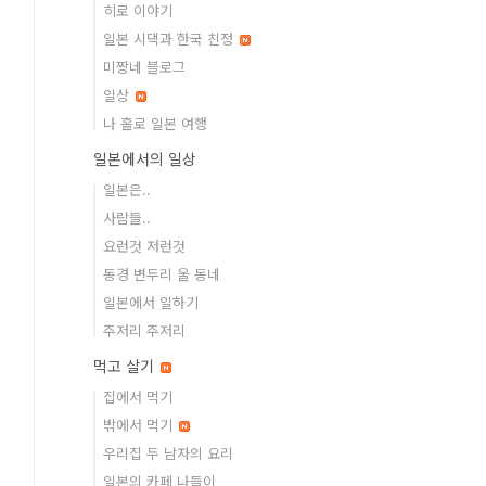
히로 이야기
일본 시댁과 한국 친정
미짱네 블로그
일상
나 홀로 일본 여행
일본에서의 일상
일본은..
사람들..
요런것 저런것
동경 변두리 울 동네
일본에서 일하기
주저리 주저리
먹고 살기
집에서 먹기
밖에서 먹기
우리집 두 남자의 요리
일본의 카페 나들이