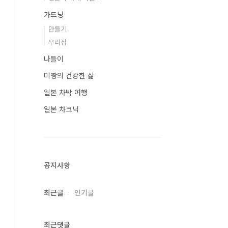
가드닝
만들기
우리집
나들이
미짱의 건강한 삶
일본 차박 여행
일본 차크닉
공지사항
최근글
인기글
최근댓글