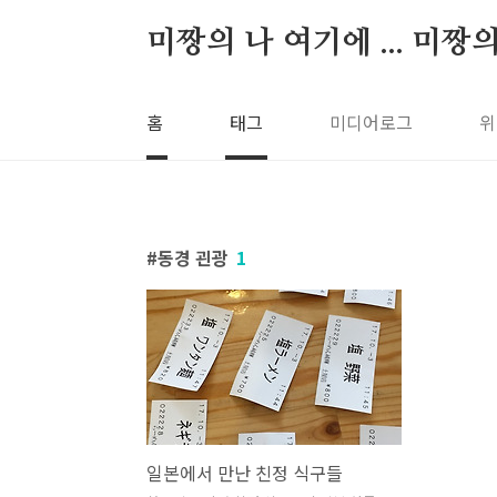
본문 바로가기
미짱의 나 여기에 ... 미짱
홈
태그
미디어로그
위
동경 괸광
1
일본에서 만난 친정 식구들