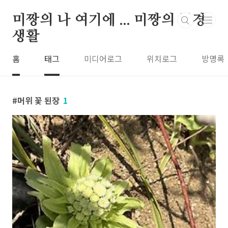
본문 바로가기
미짱의 나 여기에 ... 미짱의 동경
생활
홈
태그
미디어로그
위치로그
방명록
머위 꽃 된장
1