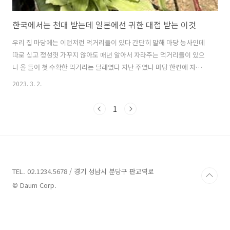
한국에서는 천대 받는데 일본에선 귀한 대접 받는 이것
우리 집 마당에는 이런저런 먹거리들이 있다 간단히 말해 마당 농사인데
따로 심고 정성껏 가꾸지 않아도 매년 알아서 자라주는 먹거리들이 있으
니 올 들어 첫 수확한 먹거리는 달래였다 지난 주였나 마당 한켠에 자라
난 달래를 캐서 된장찌개를 끓여 먹었었다
2023. 3. 2.
https://michan1027.tistory.com/2143 집 마당에서 뽑은 달래 넣고
끓인 된장찌개 아직은 추운 2월인데도 우리 집 마당엔 달래가 나기 시작
1
했다 우리 집 마당이 아무리 햇살 따사로운 정 남향에 있다곤 하지만 그
래도 2월인데 달래라니.. 우리 집 마당에는 달래가 없었었다 몇
michan1027.tistory.com 그리고 달래 말고도 지금 딱 제철인 먹거리
가 우리집 마당에 있으니 그것이 뭔가 하면 바로 이 아이다 얘는 조금 늦
어버린 감이 ..
TEL. 02.1234.5678 / 경기 성남시 분당구 판교역로
© Daum Corp.