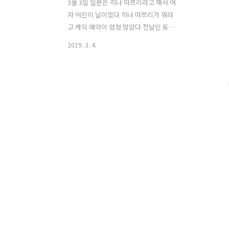
3월 3일 일본은 히나 마쯔리라고 해서 여
자 어린이 날이었다 히나 마쯔리가 뭐라
고 케익 예약이 엄청 많았다 전날인 토요
일 혼자로 40개의 예약 케익을 만들었다
2019. 3. 4.
말이 40개지 사실 혼자서 할 일이 아니다
하지만 어쩌나 만들라면 만들어야지 ㅠㅠ
ㅠㅠ 나 혼자 40개 예약 케익을 만들었던
너무나 힘들었던 토요일 근무 난 너무 지
쳤고 난 너무 피곤하다 ㅠㅠ 다음날이 다
행히 일요일이라 자기야도 히로도 쉬는
날이라 아침 일찍 도시락을 만들지 않아
도 되니 늦게 까지 침대에서 일어 날 줄을
몰랐다 밖에는 비까지 내리니 정말 일어
나기 싫었다 금요일부터 히로는 기말 고
사가 시작 되었다 집에선 집중해서 공부
가 안된다고 아침 먹고 카페에 가서 공부
를 하겠다고 했는데 그래도 시험기간인데
히로 아침밥은 챙겨 줘야하는데 .... ..