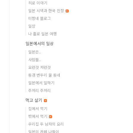
히로 이야기
일본 시댁과 한국 친정
미짱네 블로그
일상
나 홀로 일본 여행
일본에서의 일상
일본은..
사람들..
요런것 저런것
동경 변두리 울 동네
일본에서 일하기
주저리 주저리
먹고 살기
집에서 먹기
밖에서 먹기
우리집 두 남자의 요리
일본의 카페 나들이