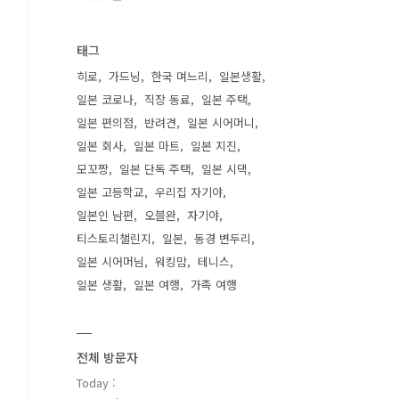
태그
히로
가드닝
한국 며느리
일본생활
일본 코로나
직장 동료
일본 주택
일본 편의점
반려견
일본 시어머니
일본 회사
일본 마트
일본 지진
모꼬짱
일본 단독 주택
일본 시댁
일본 고등학교
우리집 자기야
일본인 남편
오블완
자기야
티스토리챌린지
일본
동경 변두리
일본 시어머님
워킹맘
테니스
일본 생활
일본 여행
가족 여행
전체 방문자
Today :