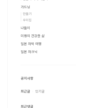
가드닝
만들기
우리집
나들이
미짱의 건강한 삶
일본 차박 여행
일본 차크닉
공지사항
최근글
인기글
최근댓글