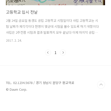
고등학교 입시 전날
2월 24일 금요일 동경도 공립 고등학교 시험일이다 사립 고등학교는 시
험 날짜가 제각각이다 한명이 몇군데 시험을 볼수 있도록 하기 위함이다
사립은 2주전쯤 시험과 결과 발표까지 모두 끝났다 이제 마지막 공립학
교 시험일이다 쌤들의 응원 메세지 카드를 받아 든 히로쌤들의 응원 메세
2017. 2. 24.
지에 눈 물 날것 처럼 찡 하단다히로는 남자 아이치고 감수성이 예민한
아이다 오늘 저녁 뭐 먹고 싶어 라고 물으면 딱히 뭘 먹고 싶다 잘 말을 하
1
지 않는 히로가 몇일전부터 시험 전날엔 스시를 먹고 싶다고 했었다 그냥
흘러 들었는데 몇 번을 시험 전 마지막 저녁은 스시라 노래를 부른다 히
로야 스시는 시험치고 와서 먹고 오늘은 그냥 집에서 밥 먹자 난 반드시
오늘 먹고 싶어 시험 전날 스시 꼭 먹어야겠어 그렇게 결정 했어 뭔 결
정???..
TEL. 02.1234.5678 / 경기 성남시 분당구 판교역로
© Daum Corp.