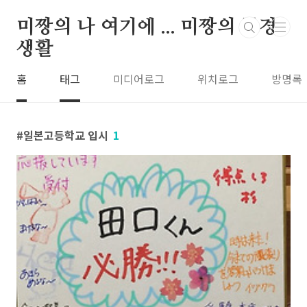
본문 바로가기
미짱의 나 여기에 ... 미짱의 동경
생활
홈
태그
미디어로그
위치로그
방명록
일본고등학교 입시
1