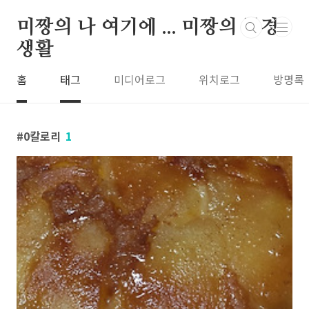
본문 바로가기
미짱의 나 여기에 ... 미짱의 동경
생활
홈
태그
미디어로그
위치로그
방명록
0칼로리
1