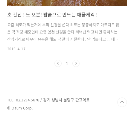
초 간단 ! 노 오븐! 밥솥으로 만드는 애플케익 !
요즘 히로가 먹는거에 부쩍 신경을 쓴다 히로는 뚱뚱하지도 마르지도 않
은 딱 적당 체중인데 요즘 엄청 신경을 쓴다 저녁밥 먹고 나면 좋아하는
간식거리로 아무리 유혹을 해도 딱 잘라 거절한다 . 안 먹는다고 .... 내 자
식이지만 어떨땐 참 독하다 싶을때가 있다 그래서 가끔 집에서 간식거리
2019. 4. 17.
를 만들어 주기도 한다 나는야 귀찮은건 딱 질색인 불량주부이니까 이번
에 만드는 건 노 오븐 요리 초 간단한 밥솥 애플케잌이다 애플 케잌이다
1
하면 사과를 레몬즙에 설탕 듬뿍을 비롯 기타 등등을 넣고 미리 졸여야
하는 귀찮다하면 조금 귀찮긴 한데 난 불량 주부니까 꾀를 부려 본다 한
국에도 이거 비슷한게 있지 않을까 싶긴한데 한국 떠난지 오래인 나는 잘
모르겠고 일본에 마트나 편의점 어딜 가도 쉽게 볼수 있는 음료수 CC레
몬이란..
TEL. 02.1234.5678 / 경기 성남시 분당구 판교역로
© Daum Corp.