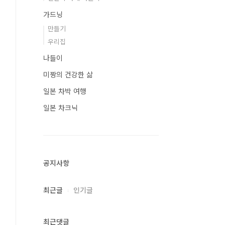
가드닝
만들기
우리집
나들이
미짱의 건강한 삶
일본 차박 여행
일본 차크닉
공지사항
최근글
인기글
최근댓글