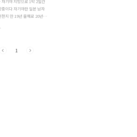
 자기야 지방으로 1박 2일간
장중이다 자기야란 일본 남자
혼한지 만 19년 올해로 20년차
었다 20년을 부부로 살다보니
.
나 옆에 있을땐 잘 모르겠더
루밤 그가 집에 없다고생각하
문단속도 한번 더 하게 되더라
1
0년차 남편 울 자기야 20년간 변함
일 하루에 적어도 한번 반드시
을 한다는 것 예전엔 점심 식
시 전화를 했었는데 라인이라는
부터는 전화보다는 거의 라인
렸지만 하루도 빠짐없이 마누
을 보내는건 20년 전이나 지
함이 없다 어제도 출장지에서
누라에게 보고를 ....출장 업무
사 직원들이랑 회식후 호텔로
이제부터 온천 갔다 오겠다..