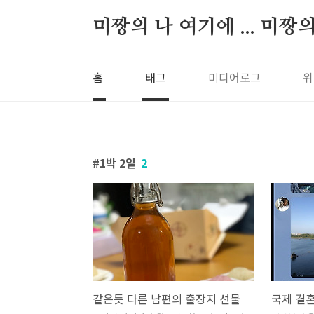
본문 바로가기
미짱의 나 여기에 ... 미짱
홈
태그
미디어로그
위
1박 2일
2
같은듯 다른 남편의 출장지 선물