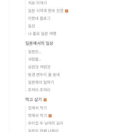
히로 이야기
일본 시댁과 한국 친정
미짱네 블로그
일상
나 홀로 일본 여행
일본에서의 일상
일본은..
사람들..
요런것 저런것
동경 변두리 울 동네
일본에서 일하기
주저리 주저리
먹고 살기
집에서 먹기
밖에서 먹기
우리집 두 남자의 요리
일본의 카페 나들이