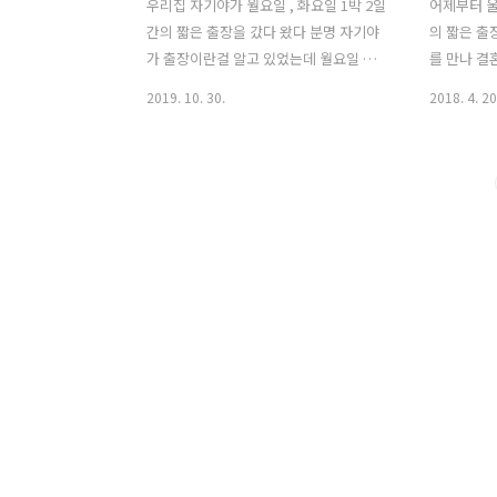
우리집 자기야가 월요일 , 화요일 1박 2일
어제부터 울
간의 짧은 출장을 갔다 왔다 분명 자기야
의 짧은 출
가 출장이란걸 알고 있었는데 월요일 까
를 만나 결
맣게 잊어 버리고 언제나처럼 자기야와
에 접어 들
2019. 10. 30.
2018. 4. 20
히로의 점심 도시락을 만들어 두고 나는
넘 익숙해졌
일치감치 출근 .. 자기야가 출장인걸 알았
니만 단 하
는데 뭔 생각으로 도시락을 만들었는지 ...
니 괜시리 
어쩔수 없이 자기야의 도시락은 월요일
는 ... 2
퇴근후 나의 저녁 밥이 되었다는 ... 갱년
없이 하는 
기 탓인지 아님 나이가 드는 과정인지 예
전화나 라인
전에 나는 실수도 잘 하지 않고 뭐든 확실
사후 반드
하게 하는 편이었는데 요즘의 나는 깜빡
게 나오고 
깜빡도 잘 하고 불안 불안하다 아무리 1박
이 되어 버
2일의 짧은 출장이라지만 분명 전날 저녁
라에게 라인
자기야가 짐 꾸린다고 한걸 들었었는데
금이나 변
아무생각없이 도시락을 만들었는지 히로
잠자기전 마
도시락을 만들면서 자연스레 같이 만들어
잘 보고지
버린것 같다 매일 아침 도시락을..
돌아왔다고 