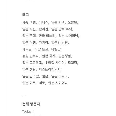
태그
가족 여행
테니스
일본 시댁
오블완
일본 지진
반려견
일본 단독 주택
일본 주택
한국 며느리
일본 시어머님
일본 여행
자기야
일본인 남편
가드닝
직장 동료
워킹맘
동경 변두리
일본 회사
일본생활
일본 고등학교
우리집 자기야
모꼬짱
일본 생활
티스토리챌린지
일본 편의점
일본
일본 코로나
일본 마트
히로
일본 시어머니
전체 방문자
Today :