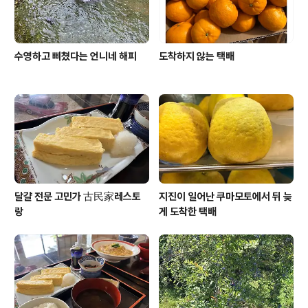
수영하고 삐쳤다는 언니네 해피
도착하지 않는 택배
달걀 전문 고민가 古民家레스토
지진이 일어난 쿠마모토에서 뒤 늦
랑
게 도착한 택배