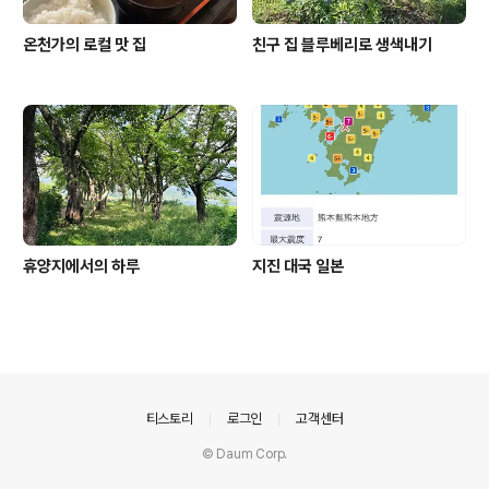
온천가의 로컬 맛 집
친구 집 블루베리로 생색내기
휴양지에서의 하루
지진 대국 일본
의안내
티스토리
로그인
고객센터
© Daum Corp.