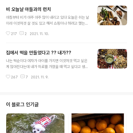
비 오늘날 아들과의 런치
글 내용
아침부터 비가 아주 아주 많이 내리고 있다 오늘은 쉬는 날
이라 이것저것 살 것도 있고 해서 쇼핑이나 하려고 했는데
아무리 차로 나간다 해도 나가기 싫어질 만큼 비가 많이 내
217
2
2021. 11. 10.
렸다 뭐 꼭 오늘만 날인가 이렇게 비도 많이 오는데 오늘은
집콕이다 코로나로 인한 긴급 사태가 해제되면서 처음엔
반은 출근 반은 재택 근무를 하겠다던 자기야는 주 1일 많
집에서 떡을 만들었다고 ?? 내가??
으면 2일만 재택근무이고 출근이다 대학생인 히로는 격주
글 내용
로 등교를 한다고 한다 오늘은 쇼핑데이의 예정이었기에
나는 떡순이다 여자가 아이를 가지면 이것저것 먹고 싶은
나간김에 밖에서 점심도 먹을까 했는데 집콕을 하게 되니
게 많아진다는데 내가 히로를 가졌을 때 먹고 싶다고 생각
점심을 결국 만들어야 한다 혼자라면 대충 때우겠는데 오
난 게 추어탕이랑 한국 떡이었다 내가 살고 있는 곳은 일본
늘은 히로도 인터넷으로 수업을 한다며 집에 있기 때문에
267
7
2021. 11. 9.
추어탕도 한국 떡도 있을리 만무 …. 얼마나 먹고 싶었던지
대출 때우기는 글렀다 울 아들 녀석은 끼니는 제대로 챙겨
지금도 한국에 나갈때면 추어탕을 먹고 한국 떡은 아버지
먹어야 하는 녀석인지라 … 비 오는날 히로..
가 떡집에 부탁해서 쑥떡이랑 백설기랑 영양찰떡을 만들어
가방 가득 가져올 수 있는 만큼 가득 채워서 가져온다 가져
온 떡은 냉동 해 두고 하나씩 꺼내 먹는다 떡을 가져올때 항
이 블로그 인기글
상 출국 검사 때 걸린다 X선에는 시커먼 덩어리가 가득 찍
히니 꼭 가방을 열어서 검사를 받고서야 출구장으로 들어
설 수가 있다 그만큼 떡을 좋아하는 떡순이가 최근 2년간
코로나 때문이 한국에 가지 못했고 한동안 떡을 먹지 못했
다 떡순이가 떡을 못 먹으니 엄청 ..