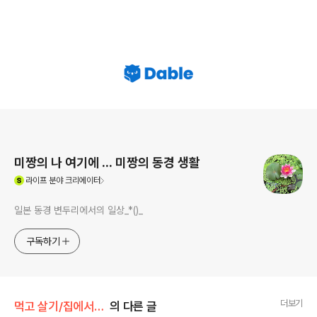
로그 정보
미짱의 나 여기에 ... 미짱의 동경 생활
(새창열림)
라이프
분야 크리에이터
일본 동경 변두리에서의 일상_*()_
구독하기
더보기
먹고 살기/집에서 먹기
의 다른 글