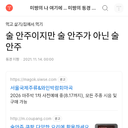
검색하기
미짱의 나 여기에 ... 미짱의 동경 생활
티스토리
먹고 살기/집에서 먹기
술 안주이지만 술 안주가 아닌 술
안주
동경 미짱
2021. 11. 14. 00:00
https://magok.siwse.com
광고
서울국제주류&와인박람회마곡
2026 마주박 1차 사전예매 중(8.17까지), 모든 주종 시음 및
구매 가능
http://m.coupang.com
광고
술안주 쿠팡 다양한 요리에 활용하세요