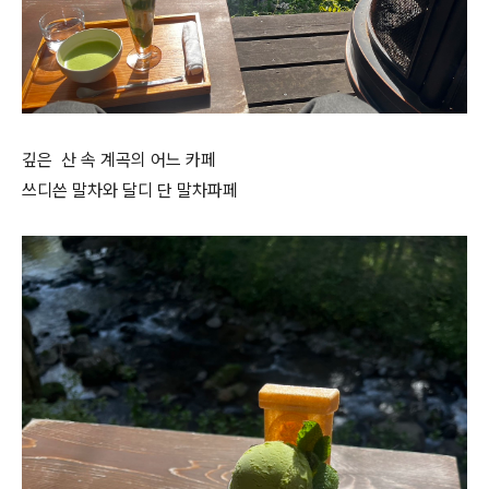
깊은 산 속 계곡의 어느 카페
쓰디쓴 말차와 달디 단 말차파페