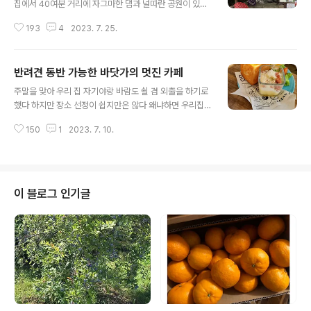
집에서 40여분 거리에 자그마한 댐과 널따란 공원이 있어
서 드라이브 코스로 멀지도 않고 가깝지도 않고 적당한 거
193
4
2023. 7. 25.
같아서 정한 장소다 사실 드라이브는 핑계였고 날도 더운
데 음식에 대해 까타로운신 시어머니 점심 차리기 싫어서
점심을 밖에서 해결하기 위한 며느리의 꼼수였다 20여분
반려견 동반 가능한 바닷가의 멋진 카페
정도의 가벼운 산책을 한 후 바로 런치 전부터 눈 여겨 봐
글 내용
둔 곳이었다 일단 분위기가 좋아 보였고 무엇보다 반려견
주말을 맞아 우리 집 자기야랑 바람도 쇨 겸 외출을 하기로
환영! 이곳의 분위기는 따로 설명하지 않고 사진으로 대신
했다 하지만 장소 선정이 쉽지만은 않다 왜냐하면 우리집
할까 싶다 7월인데 단풍이 살짝 물들어 있었다 정원의 커
엔 귀염둥이 모꼬짱이 있기 때문이다 모꼬짱 나이가 어느
다란 나무들이 전부 단풍 나무였다 여긴 가을에 꼭 꼭 다시
150
1
2023. 7. 10.
새 10살을 훌쩍 넘어 버렸다 고령견 대열에 드디어 합류하
와야할것 같다 이곳의 진짜 좋은 점이 실내에도 반려견 입
고 만 모꼬짱인지라 앞으로 얼마나 우리와 함께 할 수 있을
장 가능하다는 거 반려견 동반 가능이라고..
지 모르겠지만 되도록이면 모꼬짱이랑 많은 추억을 만들고
싶고 혼자 집에 남겨 두고 싶지 않아서 외출 장소를 정할 때
모꼬짱을 데려갈 수 있나 가 전제 조건이다 나들이 장소도
이 블로그 인기글
문제지만 나들이를 하면 외식을 하게 될테고 역시나 모꼬
짱이랑 함께 갈 수 있는 식당이 있냐 없냐가 중요한 문제가
아닐수 없다 예전에 비해 많이 좋아 졌다고는 하지만 아직
까지 그리 많지가 않은 게 현실이다 여러 가지 상황을 고려
해서 선택한 장소는 동경 남쪽에 ..