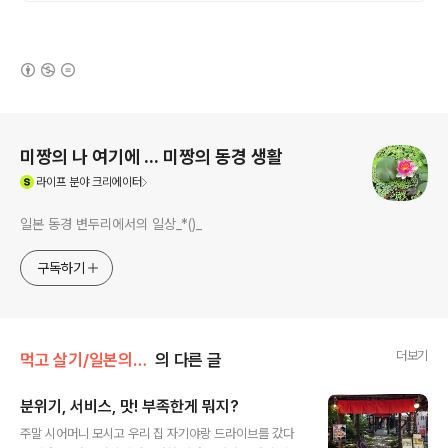
(새창열림)
로그 정보
미짱의 나 여기에 ... 미짱의 동경 생활
(새창열림)
라이프
분야 크리에이터
일본 동경 변두리에서의 일상_*()_
구독하기
더보기
먹고 살기/일본의 카페 나들이
의 다른 글
분위기, 서비스, 맛! 부족한게 뭐지?
글 내용
주말 시어머니 모시고 우리 집 자기야랑 드라이브를 갔다