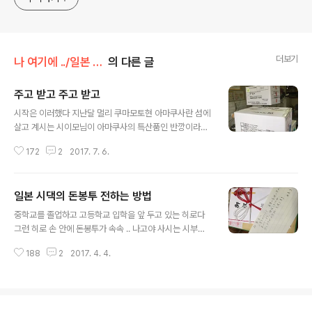
더보기
나 여기에 ../일본 시댁과 한국 친정
의 다른 글
주고 받고 주고 받고
글 내용
시작은 이러했다 지난달 멀리 쿠마모토현 아마쿠사란 섬에
살고 계시는 시이모님이 아마쿠사의 특산품인 반깡이라는
과일을 보내주셨다 새콤 달콤한 반깡을 냉장고에 넣어 차
172
2
2017. 7. 6.
갑게 해서 먹으면 얼마나 맛있는지 모른다 시이모님의 반
깡 택배를 받고 며칠후 이번엔 냉동 택배가 배달 되어져 왔
다 이번엔 시어머님이 뭔가를 보내셨나 보다 큼직한 상자
일본 시댁의 돈봉투 전하는 방법
인데 왜 이리 가볍지 ? 마치 빈상자처럼 엄청 무지 가볍다
글 내용
냉동 택배에 이리 가벼운게 있나? 한입에 쏙 들어갈 귀여운
중학교를 졸업하고 고등학교 입학을 앞 두고 있는 히로다
아이스 크림이다 바닐라, 딸기, 쵸코,. 맛챠 등등 여섯가지
그런 히로 손 안에 돈봉투가 속속 .. 나고야 사시는 시부모
맛의 귀여운 아이스 캔디 하하하 냉동 택배값이 더 나오겠
님과 멀리 큐슈에 사시는 시이모님이 히로에게 입학 축하
다 뭐 이런걸 보내셨는지 .... 어머님께 택배 도착했다 연락
188
2
2017. 4. 4.
금을 보내 주셨다 직접 만나 축하금을 전해 주는게 제일 좋
드렸더니 뭔가 보내고 싶은데 뭘 보내야 할지 모르겠고 아
겠지만 그 축하금 전햐주러 비행기 타고 큐슈에서 동경까
이스는 히로가 좋아 할것 같아 보..
지 오기에는 좀 그렇고 그렇다면 요즘 처럼 편리한 세상 송
금이란 간단한 방법이 있는데 그런데 그 간단하고 편리한