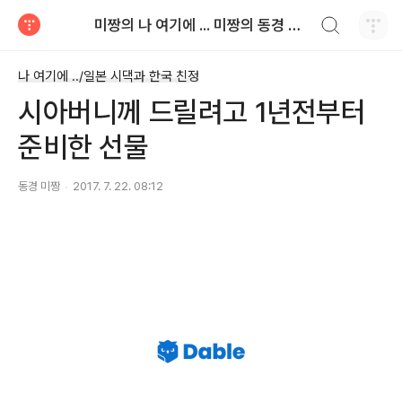
검색하기
미짱의 나 여기에 ... 미짱의 동경 생활
티스토리
나 여기에 ../일본 시댁과 한국 친정
시아버니께 드릴려고 1년전부터
준비한 선물
동경 미짱
2017. 7. 22. 08:12