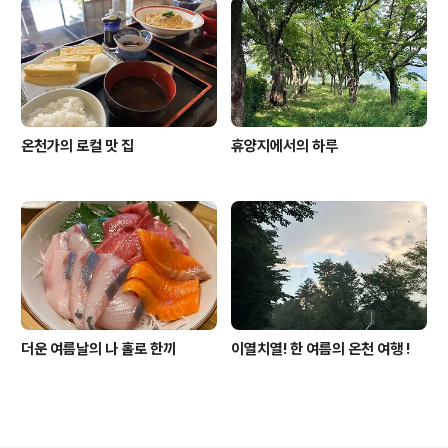
온천가의 로컬 맛 집
휴양지에서의 하루
더운 여름날의 나 홀로 한끼
이열치열! 한 여름의 온천 여행 !