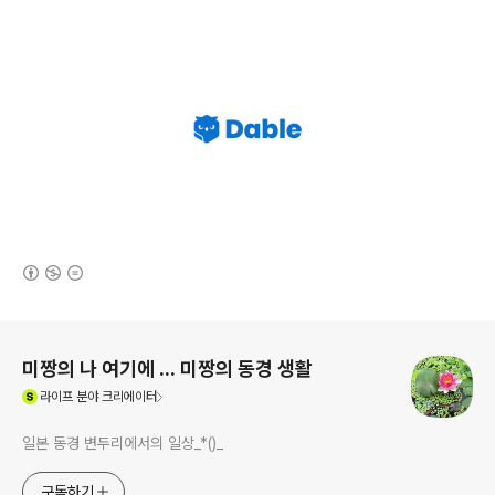
(새창열림)
로그 정보
미짱의 나 여기에 ... 미짱의 동경 생활
(새창열림)
라이프
분야 크리에이터
일본 동경 변두리에서의 일상_*()_
구독하기