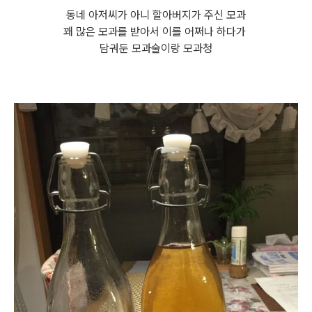
동네 아저씨가 아니 할아버지가 주신 모과
꽤 많은 모과를 받아서 이를 어쩌나 하다가
담궈둔 모과술이랑 모과청