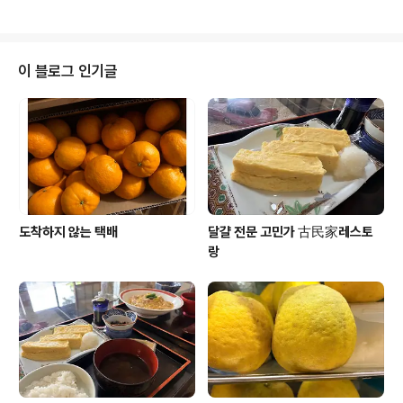
버님 일정까지 맞춰 겨우 겨우 시댁 갈 날을 잡았다 며칠 시
깡 택배를 받고 며칠후 이번엔 냉동 택배가 배달 되어져 왔
댁 가는 날 잡기가 이리 어려워서야..
다 이번엔 시어머님이 뭔가를 보내셨나 보다 큼직한 상자
인데 왜 이리 가볍지 ? 마치 빈상자처럼 엄청 무지 가볍다
냉동 택배에 이리 가벼운게 있나? 한입에 쏙 들어갈 귀여운
이 블로그 인기글
아이스 크림이다 바닐라, 딸기, 쵸코,. 맛챠 등등 여섯가지
맛의 귀여운 아이스 캔디 하하하 냉동 택배값이 더 나오겠
다 뭐 이런걸 보내셨는지 .... 어머님께 택배 도착했다 연락
드렸더니 뭔가 보내고 싶은데 뭘 보내야 할지 모르겠고 아
이스는 히로가 좋아 할것 같아 보..
도착하지 않는 택배
달걀 전문 고민가 古民家레스토
랑