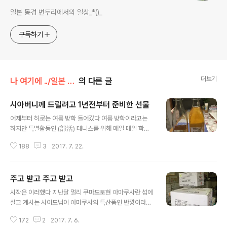
일본 동경 변두리에서의 일상_*()_
구독하기
더보기
나 여기에 ../일본 시댁과 한국 친정
의 다른 글
시아버니께 드릴려고 1년전부터 준비한 선물
글 내용
어제부터 히로는 여름 방학 들어갔다 여름 방학이라고는
하지만 특별활동인 (部活) 테니스를 위해 매일 매일 학교
행이다 주말인 오늘도 3학년 선배들이 은퇴시합응원을 위
188
3
2017. 7. 22.
해 아침 일찍 집을 나섰다 히로가 방학도 했고 며칠 시간을
내서 시댁이라도 다녀 와야 할것 같아서 자기야랑 나랑 部
活 때문에 바쁜 히로까지 일정을 맞출려니 그리 간단치가
주고 받고 주고 받고
않다 겨우 겨우 날을 잡아 시어머님께 연락 드렸더니 그날
글 내용
은 또 시어머님이 일이 있으시단다 울 시어머님 은퇴를 하
시작은 이러했다 지난달 멀리 쿠마모토현 아마쿠사란 섬에
셨지만 참 바쁘시다 일주일에 두번 약국에 가서 환자들 영
살고 계시는 시이모님이 아마쿠사의 특산품인 반깡이라는
양 상담도 하시고 취미이신 사교 댄스도 하셔야 하고 또 영
과일을 보내주셨다 새콤 달콤한 반깡을 냉장고에 넣어 차
양사 모임도 하셔야 하고 .... 자기야 나 히로 시어머님 시아
172
2
2017. 7. 6.
갑게 해서 먹으면 얼마나 맛있는지 모른다 시이모님의 반