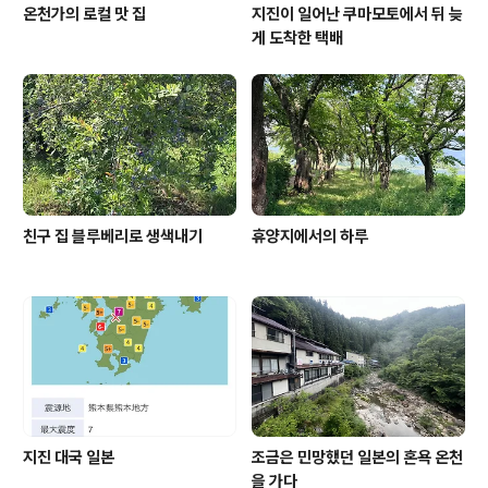
온천가의 로컬 맛 집
지진이 일어난 쿠마모토에서 뒤 늦
게 도착한 택배
친구 집 블루베리로 생색내기
휴양지에서의 하루
지진 대국 일본
조금은 민망했던 일본의 혼욕 온천
을 가다