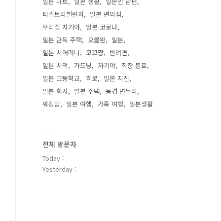
일본 마트
일본 생활
일본인 남편
티스토리챌린지
일본 편의점
우리집 자기야
일본 코로나
일본 단독 주택
오블완
일본
일본 시어머니
모꼬짱
반려견
일본 시댁
가드닝
자기야
직장 동료
일본 고등학교
히로
일본 지진
일본 회사
일본 주택
동경 변두리
워킹맘
일본 여행
가족 여행
일본생활
전체 방문자
Today :
Yesterday :