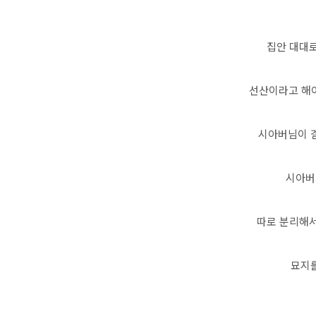
집안 대대
선산이라고 해야
시아버님이 
시아버
따로 분리해서
묘지를