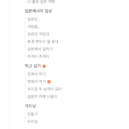
나 홀로 일본 여행
일본에서의 일상
일본은..
사람들..
요런것 저런것
동경 변두리 울 동네
일본에서 일하기
주저리 주저리
먹고 살기
집에서 먹기
밖에서 먹기
우리집 두 남자의 요리
일본의 카페 나들이
가드닝
만들기
우리집