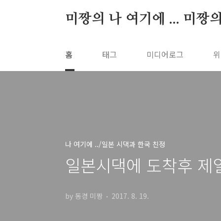
본문 바로가기
미짱의 나 여기에 ... 미짱
홈
태그
미디어로그
위
나 여기에 ../일본 시댁과 한국 친정
일본시댁에 도착후 제일
by 동경 미짱
2017. 8. 19.