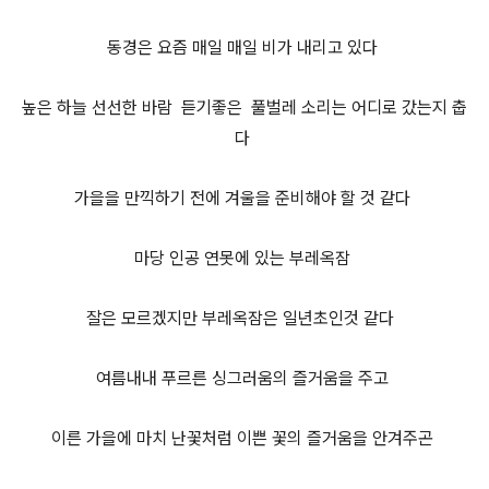
동경은 요즘 매일 매일 비가 내리고 있다
높은 하늘 선선한 바람 듣기좋은 풀벌레 소리는 어디로 갔는지 춥
다
가을을 만끽하기 전에 겨울을 준비해야 할 것 같다
마당 인공 연못에 있는 부레옥잠
잘은 모르겠지만 부레옥잠은 일년초인것 같다
여름내내 푸르른 싱그러움의 즐거움을 주고
이른 가을에 마치 난꽃처럼 이쁜 꽃의 즐거움을 안겨주곤