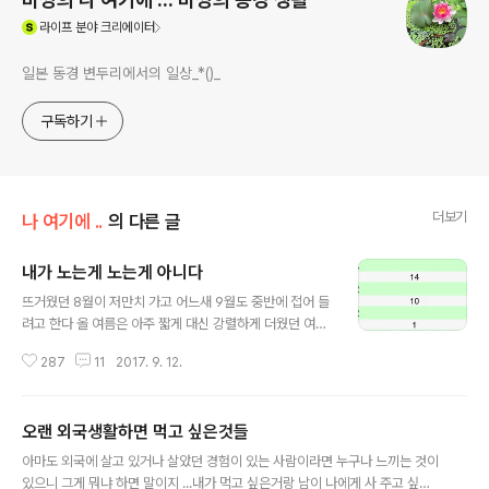
(새창열림)
라이프
분야 크리에이터
일본 동경 변두리에서의 일상_*()_
구독하기
더보기
나 여기에 ..
의 다른 글
내가 노는게 노는게 아니다
글 내용
뜨거웠던 8월이 저만치 가고 어느새 9월도 중반에 접어 들
려고 한다 올 여름은 아주 짧게 대신 강렬하게 더웠던 여름
이었다 8월달 내 근무 명세가 나왔다 8월은 오봉(한국의
287
11
2017. 9. 12.
추석) 이 있어서 시댁에도 가야 했고 몇년 전 울 집에서 3년
간 홈스테이를 했던 내 여동생 같은 대만인 디나가 친구들
이랑 우리집에 온다고 해서 자그만치 4명이나 ..이래 저래
오랜 외국생활하면 먹고 싶은것들
많이 놀긴 했다 8월달 31일중 휴가포함 주 2일휴무에다가
글 내용
공휴일까지 합치니 이래저래 16일은 쉬고 출근은 달랑 15
아마도 외국에 살고 있거나 살았던 경험이 있는 사람이라면 누구나 느끼는 것이
일이었다 15일 112시간 근무출근한 날보다 노는 날이 더
있으니 그게 뭐냐 하면 말이지 ...내가 먹고 싶은거랑 남이 나에게 사 주고 싶어