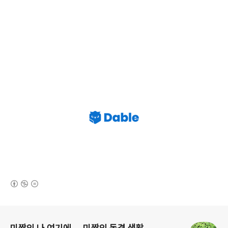
(새창열림)
로그 정보
미짱의 나 여기에 ... 미짱의 동경 생활