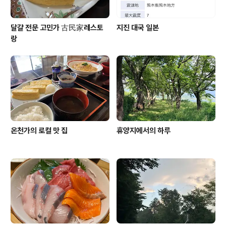
달걀 전문 고민가 古民家레스토
지진 대국 일본
랑
온천가의 로컬 맛 집
휴양지에서의 하루