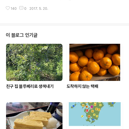
많은 8월이었다 내 출근 명세를 본 울 자기야가 자기 너무
하는 거랑 너무나도 다르다는 거다 나의 경우 한국에 가면 반드시 먹고 싶은 것
많이 논 거 아냐? 헐 ! 이 아저씨보게 마누라 노니까 돈 못
140
0
2017. 5. 20.
들이 있다 그게 뭐냐하면 짜장면 짬뽕 그리고 칼국수 부대찌개 닭갈비 그리고
벌어 올까 걱정하는거?노는 날 많아도 월급 다 받아 오니까
콩국수 팥빙수도 먹어 주어야 하고 아! 양념 치킨 뭐 그런것 들이다 그런데 이번
걱정 하덜..
한국방문은 8일이라면 길다면 긴 시간인데 먹고 싶었던것들 중 실제로 먹은거
라곤 콩국수랑 칼국수뿐 .. 그래서 일본으로 돌아 온 지금에서야 못 먹고 온게 넘
아쉽다 8일이나 있으면서 왜 못 먹었냐하면 이번 한국 방문은 8일중 오는 날 가
이 블로그 인기글
는 날 빼고 6일 그 6일 중 5일을 아빠 따라 다니며 친척들 만나고 사촌들 만나
고 선..
친구 집 블루베리로 생색내기
도착하지 않는 택배