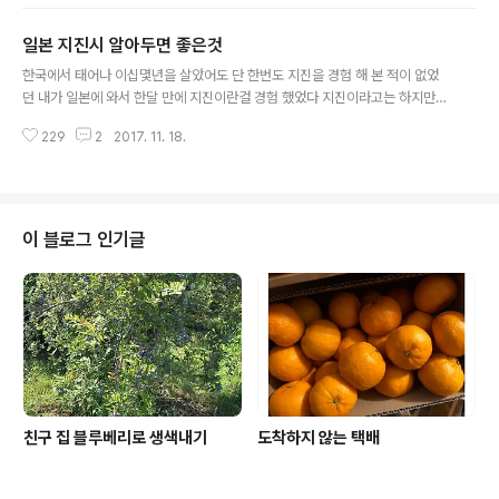
이어트를 했는데 19세의 젊은 여자 탤런트가 아주 아주 심
한 변비 얼마나 변비가 심하냐 하면 심지어는 1주일간 화장
일본 지진시 알아두면 좋은것
실을 못가기도 한다는데 변비인 그녀에겐 양파 요쿠르트를
글 내용
3주간 먹게 했고 그 결과 4키로의 다이어트와 매일 매일
한국에서 태어나 이십몇년을 살았어도 단 한번도 지진을 경험 해 본 적이 없었
화장실 가는 놀라운 결과가 있었다 먹기 시작한 처음 3일
던 내가 일본에 와서 한달 만에 지진이란걸 경험 했었다 지진이라고는 하지만
은 역시나 화장실에 못가고 3일째부터 화장실을 가기 시작
큰 지진이 아니고 살짝 살짝 흔들리는 정도이니 무섭지도 않았고 오히려 이게
하는데 그 양이 장난 아니게 많다고 한다 나란 여자는 태어
229
2
2017. 11. 18.
지진이구나 하는 조금의 신기함이 더 컸었다 내가 일본 사는동안 일본에선 큰
나서 지금까지 단 한번도 변비를 경험 한적 없는 심지어는
지진이 몇 차례 있었지만 다행이라고 해야 할까 아직 동경은 자잘한 지진은 수
변비 없던 사람도 변비가 생긴다는..
도 없이 많이 있었지만 이렇다 할 큰 지진은 없었다 하지만 4년전 후쿠시마 원
전 사고로 유명한 그때 그 지진이 일어 났을땐 동경에도 난리가 아니었다동경이
진원이 아닌지라 수도나 전기 같은건 아무 문제 없었지만 유통에 대 혼란이 왔
이 블로그 인기글
었었다 차에 기름을 넣기 위해 주유소를 찾아 다니며 12시간을줄을 서서 기다
려야 했었고 수퍼 어디를 가도 진..
친구 집 블루베리로 생색내기
도착하지 않는 택배