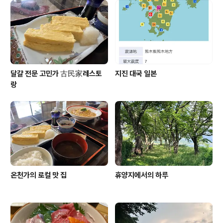
달걀 전문 고민가 古民家레스토
지진 대국 일본
랑
온천가의 로컬 맛 집
휴양지에서의 하루