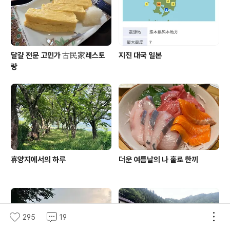
달걀 전문 고민가 古民家레스토
지진 대국 일본
랑
휴양지에서의 하루
더운 여름날의 나 홀로 한끼
295
19