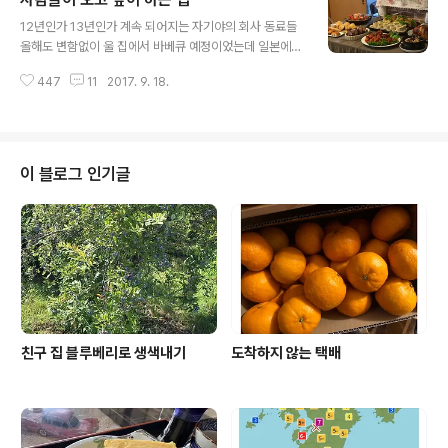
진행되니 생중계를 보기 보다는 녹화해두고 다음날 보곤
글 내용
한다 ) 어 그런데 이 선수는 ..울 나라 선수 정 현 선수?? 자
12년인가 13년인가 계속 되어지는 자기야의 회사 동료들
기야가 내가 흥미가 있거나 말거나 내가 관심이 있거나 말
올해도 변함없이 울 집에서 바베큐 예정이었는데 일본에
거나 설명이 시작된다 넥스트 제네레이션이라고 올해 처음
상륙한 태풍 때문에 바베큐는 중지 하지만 1년에 한번 모여
하는 대회인데 21세 이하 선수들 중에 랭킹이 높은 선수들
447
11
2017. 9. 18.
노는 그 모임을 그냥 넘길수 없다고 다들 우리집으로 몰려
8명만 선정해서 하는 대회야 유망 기대주라는 거지 아마도
왔다 여덟명이나 .. 바베큐가 하루 전날에 중지가 되어서 몇
이 8명 중에 장래 세계랭..
가지는 코스트코에서 사다 나르고 스페아리브찜(등갈비찜)
이랑 매콤 달콤 닭강정을 만들고 뭐 대충 대충 울 자기야 회
사 동료들의 바베큐는 대충 8명에서 10명 사이가 참석을
이 블로그 인기글
한다 10년이상 무슨일이 있어도 계속 참석 하는 멤버가 3
명인데 이 3명은 40대의 총각 1명 40대의 처자가 2명 그
외 3,4명은 가끔 결석도 하는 멤버 이 멤버들도 3, 40대
처녀 총각 또 두어명은 매년 새로운 멤버가 늘었다 줄었다
그렇다 새로운 멤버 ..
친구 집 블루베리로 생색내기
도착하지 않는 택배