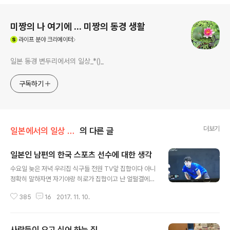
로그 정보
미짱의 나 여기에 ... 미짱의 동경 생활
(새창열림)
라이프
분야 크리에이터
일본 동경 변두리에서의 일상_*()_
구독하기
더보기
일본에서의 일상 /사람들..
의 다른 글
일본인 남편의 한국 스포츠 선수에 대한 생각
글 내용
수요일 늦은 저녁 우리집 식구들 전원 TV앞 집합이다 아니
정확히 말하자면 자기야랑 히로가 집합이고 난 얼떨결에
같이 TV 를 보았다 자기야가 미리 녹화 해 둔 테니스를 보
385
16
2017. 11. 10.
기 위해서다 뭐 우리집에선 테니스를 녹화 해 두었다가 다
음날 보는게 워낙 흔한 일이라서 그런가 보다 했다 (대개 외
국에서 열리는 경기는 일본에서는 늦은밤시간대에 경기가
사람들이 오고 싶어 하는 집