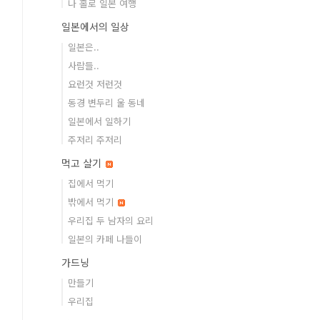
나 홀로 일본 여행
일본에서의 일상
일본은..
사람들..
요런것 저런것
동경 변두리 울 동네
일본에서 일하기
주저리 주저리
먹고 살기
집에서 먹기
밖에서 먹기
우리집 두 남자의 요리
일본의 카페 나들이
가드닝
만들기
우리집