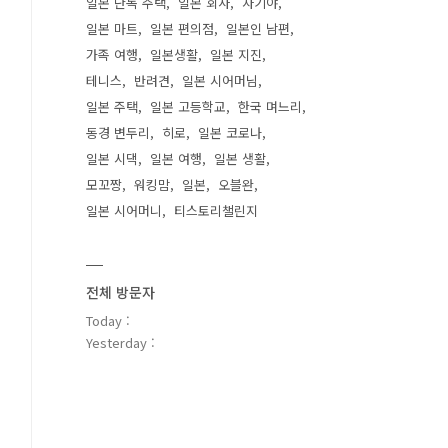
일본 단독 주택
일본 회사
자기야
일본 마트
일본 편의점
일본인 남편
가족 여행
일본생활
일본 지진
테니스
반려견
일본 시어머님
일본 주택
일본 고등학교
한국 며느리
동경 변두리
히로
일본 코로나
일본 시댁
일본 여행
일본 생활
모꼬짱
워킹맘
일본
오블완
일본 시어머니
티스토리챌린지
전체 방문자
Today :
Yesterday :