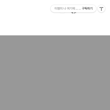
미짱의 나 여기에 ... 미짱의 동경 생활
구독하기