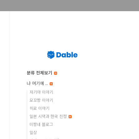
분류 전체보기
나 여기에 ..
자기야 이야기
모꼬짱 이야기
히로 이야기
일본 시댁과 한국 친정
미짱네 블로그
일상