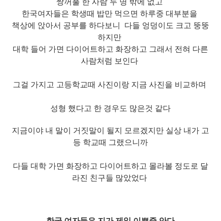
쌍꺼풀 한 사람 두 명 밖에 없고
한국여자들은 학생때
밥만 먹으면 하루중 대부분을
책상에 앉아서 공부를 하다보니
다들 엉덩이도 크고 뚱뚱
하지만
대학 들어 가면 다이어트하고 화장하고
그래서 전혀 다른
사람처럼 보인다
그걸 가지
고 고등학교때 사진이랑 지금 사진을 비교하며
성형 했다고 한 경우도 많은것 같다
지금이야 내 말이 거짓말이 될지 모르겠지만
실상 내가 고
등 학교때 그랬으니까
다들 대학 가면 화장하고 다이어트하고
몰라볼 정도로 달
라진 친구들 많았었다
한국 여자들은 지가 제일 이쁜줄 안다