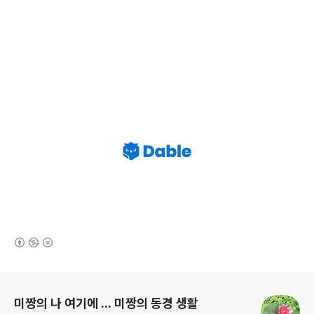
(새창열림)
로그 정보
미짱의 나 여기에 ... 미짱의 동경 생활