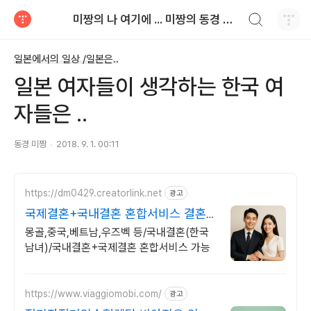
검색하기
미짱의 나 여기에 ... 미짱의 동경 생활
티스토리
일본에서의 일상 /일본은..
일본 여자들이 생각하는 한국 여
자들은 ..
동경 미짱
2018. 9. 1. 00:11
https://dm0429.creatorlink.net
광고
국제결혼+국내결혼 혼합서비스 결혼
되실때까지 서비스진행
몽골,중국,베트남,우즈벡 등/국내결혼(한국
남녀)/국내결혼+국제결혼 혼합서비스 가능
https://www.viaggiomobi.com/
광고