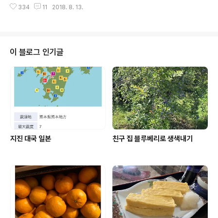
은 15일 아침에 묘지로 가서 묘지 청소를 하고 꽃을 장식하
334
11
2018. 8. 13.
는 모범 운전자이고 꼬박 꼬박 세금도 잘 내고 성실하게 살
고 향을 피워 먼저 성묘를 드렸다 그리고 16일 단체로 하다
았는줄 알았는데 말이다 일본에서 하면 위법행위 그 첫번
보니 워낙 사람들이 많으니 미리 ..
째 신년회 망년회 회식 등등 수 많은 술자리에서 억지로 술
을 권하는 행위 난 술 자리에 가지 않는 사람이니 요건 다행
히 패스다 그 두번째는 음주 운전이 아닌 음주 자전거 일본
이 블로그 인기글
은 진짜 자전거 천국이다 대부분의 사람들이 자전거를 가
지고 있다고 해도 과언이 아니다 우리집도 가족 셋에 자전
거 세대 일년에 서너번도 자전거 타지 않는 나도 일단 자전
거를 가지고 있다 자전거가 많다 보니 자전거 사고도 많다
일본은 지역에 따라 자전거 조례가..
지진 대국 일본
친구 집 블루베리로 생색내기