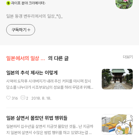
(새창열림)
라이프
분야 크리에이터
일본 동경 변두리에서의 일상_*()_
구독하기
더보기
일본에서의 일상 /일본은..
의 다른 글
일본의 추석 제사는 이렇게
글 내용
시댁에 도착후 시아버지가 내려 주신 커피를 마시며 잠시
담소를 나누다가 시조부모님의 성묘를 하러 무덤과 위패가
모셔진 절로 향했다 일본은 워낙 종파도 많고 그 형식이 제
316
2
2018. 8. 18.
각각이라 내가 다 알지는 못하지만 우리 시댁의 추석 성묘
(제사)를 소개할까한다 사실 일본은 제사라는걸 따로 지내
지 않지만 추석날 먼저 가신 조상을 기리는 것이니 나는 그
일본 살면서 몰랐던 위법 행위들
냥 제사라고 표현 하고자한다 울 시댁의 위패를 모시는 절
글 내용
에서는 매년 8월 16일에 제사를 지낸다 일본은 따로 집에
일본에서 십수년을 살면서 지금껏 몰랐던 것들.. 난 지금까
서 개인적으로 제사라는걸 지내지 않기 때문에 추석 휴가
지 일본에 살면서 수많은 범법 행위를 하고 있었다는걸 꿈
기간중 날을 잡아서 절에서 단체로 제사를 지낸다 울 시댁
에도 몰랐다 난 교통법도 잘 지키는 그 흔한 딱지도 안 떼이