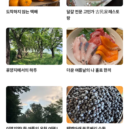
도착하지 않는 택배
달걀 전문 고민가 古民家레스토
랑
휴양지에서의 하루
더운 여름날의 나 홀로 한끼
이열치열! 한 여름의 온천 여행 !
땡볕아래 블루베리 수확