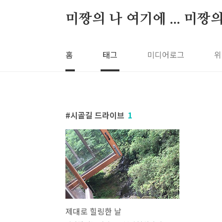
본문 바로가기
미짱의 나 여기에 ... 미짱
홈
태그
미디어로그
위
시골길 드라이브
1
제대로 힐링한 날