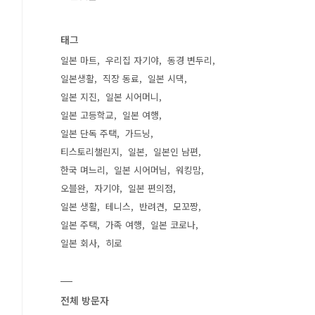
태그
일본 마트
우리집 자기야
동경 변두리
일본생활
직장 동료
일본 시댁
일본 지진
일본 시어머니
일본 고등학교
일본 여행
일본 단독 주택
가드닝
티스토리챌린지
일본
일본인 남편
한국 며느리
일본 시어머님
워킹맘
오블완
자기야
일본 편의점
일본 생활
테니스
반려견
모꼬짱
일본 주택
가족 여행
일본 코로나
일본 회사
히로
전체 방문자