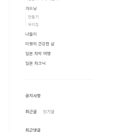
가드닝
만들기
우리집
나들이
미짱의 건강한 삶
일본 차박 여행
일본 차크닉
공지사항
최근글
인기글
최근댓글