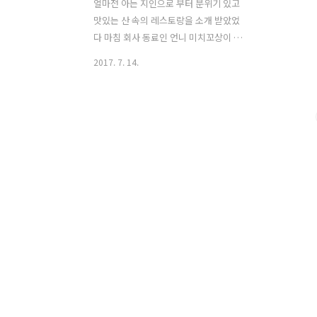
얼마전 아는 지인으로 부터 분위기 있고
맛있는 산 속의 레스토랑을 소개 받았었
다 마침 회사 동료인 언니 미치꼬상이 그
지역을 잘 아는지라 혹시 아는 곳인지 물
2017. 7. 14.
어 보았다 언니네는 산골 시골에 주말 마
다 가서 지내는 주말만 시골 사람이다 그
산골 시골 집에 가는 길목에 있는 레스토
랑이라 자주 지나다니며 한번 가 보고 싶
다 생각만하고 아직 가 보지 못한 곳이라
했다 갈까? 응 가고 싶어 가자 가자 그렇
게 언니 미치꼬상이랑 둘이서 작당을 하
고 어찌 어찌 그 어렵다는 두명의 미치꼬
상이랑 셋이서 동시에 런치를 할수 있도
록어찌 어찌 업무 스케쥴을 맞추어서 지
난주 수요일 갈 예정이었다 그렇게 어렵
게 일종을 맞추었는데 웬 날벼락 ! 전날인
화요일 레스토랑이 수요일이 휴뮤란걸 알
았다 얼마나 낙담을 했던지 ... 세명이서 ..