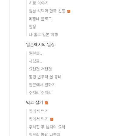
히로 이야기
일본 시댁과 한국 친정
미짱네 블로그
일상
나 홀로 일본 여행
일본에서의 일상
일본은..
사람들..
요런것 저런것
동경 변두리 울 동네
일본에서 일하기
주저리 주저리
먹고 살기
집에서 먹기
밖에서 먹기
우리집 두 남자의 요리
일본의 카페 나들이