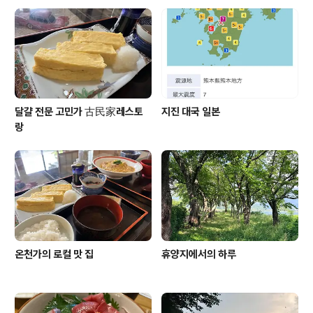
달걀 전문 고민가 古民家레스토
지진 대국 일본
랑
온천가의 로컬 맛 집
휴양지에서의 하루