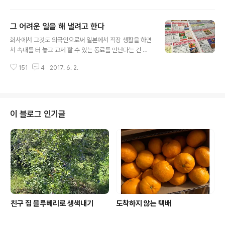
에 낸다는 것은 99% 불가능한일인데 동생 미치꼬랑 나 둘
이서 상사를 구워 삶아서 다른 애들에게는 비밀로 하고 (셋
그 어려운 일을 해 낼려고 한다
이서 버스 여행가기 위해 같은 날 유급 휴가 낸 걸 알면 아
글 내용
마도 말도 많고 불만이 막 터져 나올건 뻔할 뻔자니까 상사
회사에서 그것도 외국인으로써 일본에서 직장 생활을 하면
랑 우리 셋이서만 아는 비밀..베테랑 셋이서 동시에 휴가 내
서 속내를 터 놓고 교제 할 수 있는 동료를 만난다는 건 말
니 오늘 출근한 너희들이 고생이 많다 ㅎㅎ ) 그렇게 어렵게
처럼 그리 쉽지만은 않다 운 좋게도 나에겐 그런 동료가 있
성사된 버스여행 이른 아침 보스 타고 기분 좋게 출발 전 날
151
4
2017. 6. 2.
다 그것도 같은 부서 동료 두명씩이나 .. 두 사람은 이름도
저녁까지 태풍이 휩쓸고 지나가 오늘도 비가 올까 살짝 걱
같은 미치꼬상 같은 케익담당인데다가 근무 시간도 같아서
정..
셋이서 동시에 휴가를 낸다거나 쉬는날은 거의 아니 10
0% 불가능하다 작년 크리스마스때부터 오늘까지 반년간
셋이서 뭉치지 못했다 그 어려운 일은 오늘 우리가 해 냈다
이 블로그 인기글
한가할때 누군가가 반차를 내서 무조건 뭉쳐 런치를 하기
로 약속을 해 두었는데오늘이 바로 그 날 나랑 언니 미치꼬
가 쉬는날이고 동생 미치꼬가 근무날이데 오늘 동생 미치
꼬상이 그 반차란걸 냈다는 연락이 왔다는 .. 회사 가까운
레스토랑에서 셋이서 수다 수다 수다..
친구 집 블루베리로 생색내기
도착하지 않는 택배