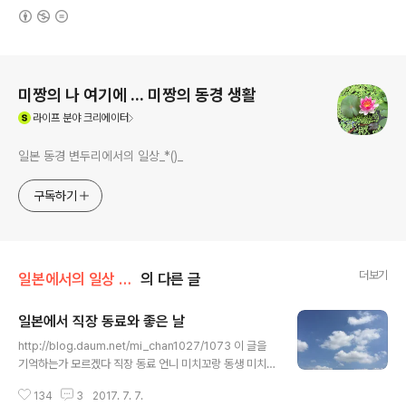
(새창열림)
로그 정보
미짱의 나 여기에 ... 미짱의 동경 생활
(새창열림)
라이프
분야 크리에이터
일본 동경 변두리에서의 일상_*()_
구독하기
더보기
일본에서의 일상 /일본에서 일하기
의 다른 글
일본에서 직장 동료와 좋은 날
글 내용
http://blog.daum.net/mi_chan1027/1073 이 글을
기억하는가 모르겠다 직장 동료 언니 미치꼬랑 동생 미치
꼬랑 셋이서 작당을 하고 셋이서 같은 날 유급 휴가라는 걸
134
3
2017. 7. 7.
내고 버스 여행이란걸 다녀왔다 셋이서 유급 휴가를 동시