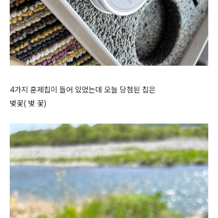
4가지 훈제칩이 들어 있었는데 오늘 당첨된 칩은
벚꽃( 벚 꽃)