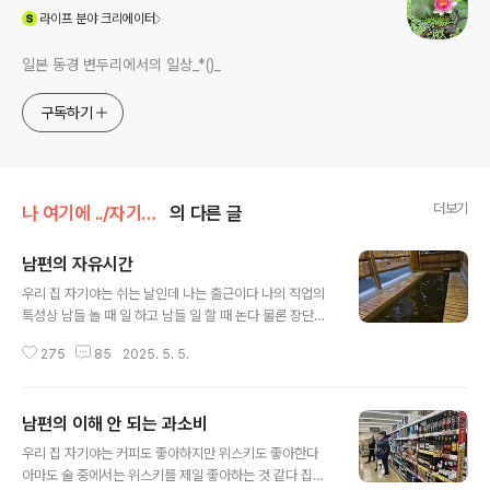
(새창열림)
라이프
분야 크리에이터
일본 동경 변두리에서의 일상_*()_
구독하기
더보기
나 여기에 ../자기야 이야기
의 다른 글
남편의 자유시간
글 내용
우리 집 자기야는 쉬는 날인데 나는 출근이다 나의 직업의
특성상 남들 놀 때 일 하고 남들 일 할 때 논다 물론 장단점
이 있다 제일 큰 장점은 남들 일 할때 노니까 어디를 가도
275
85
2025. 5. 5.
사람이 적어서 붐비지 않고 여유로운 시간을 보낼 수 있는
것이고 가장 큰 단점은 남들 놀 때 일 하니까 우리 집 자기
야랑 노는 날이 따로국밥이라는 거다 물론 여행이나 계획
남편의 이해 안 되는 과소비
이 있으면 미리 우리 집 자기야랑 노는 날을 맞추면 되니까
글 내용
단점이라 하기엔 장점이 더 많은 편이다 남들 일 할 때 노니
우리 집 자기야는 커피도 좋아하지만 위스키도 좋아한다
까 ( 그 말인즉 우리 집 자기야도 일한다는 ) 나 홀로 차박
아마도 술 중에서는 위스키를 제일 좋아하는 것 같다 집에