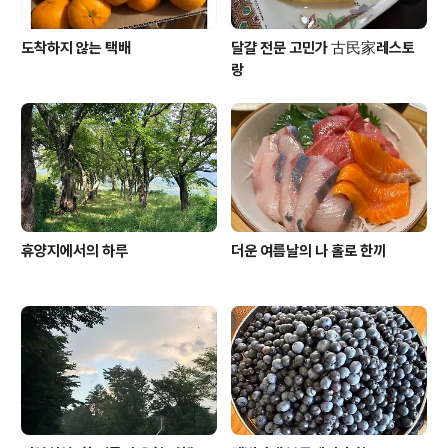
도착하지 않는 택배
달걀 전문 고민가 古民家레스토
랑
휴양지에서의 하루
더운 여름날의 나 홀로 한끼