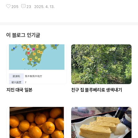
여행을 많이 다니는 편이다 지금까지의 차박 여행을 보면
서도 위스키를 사다 두고 즐겨 마신다 처음에는 한 병으로
우리 집 자기야랑 둘이서 함께 간 건 30% 정도고 나 홀로
205
23
2025. 4. 13.
시작해서 두병 세병 늘어나더니 이제는 우리 집에 꽤 많은
차박 여행을 다니는 건 70%쯤 된다 우리 집 자기야 혼자
위스키가 있다 처음엔 싼 것부터 시작하더니 점점 비싼 걸
서 갔던 적..
로 손을 뻗기 시작했다 집에도 꽤 많은 위스키가 있는데 어
느 날..외출했다 돌아오는 길 술값이 인상될 거라면서 오르
기 전에 미리 좀 사다 두겠다면서 주류 전문점에 들리자고
이 블로그 인기글
해서 같이 들렸었다신중하게 위스키를 보고 있는 중!얼마
나 많이 살 작정인지 쇼핑 카트에 장바구니를 2개나 세팅
하고 둘러보고 있다 여기서 내가 기가 탁 막힘.슈퍼도 아니
고 주류 전문점에서 장바구니 2개라니작정하고 왔는지 막
담기 시작했다 하나하나 사기 전..
지진 대국 일본
친구 집 블루베리로 생색내기