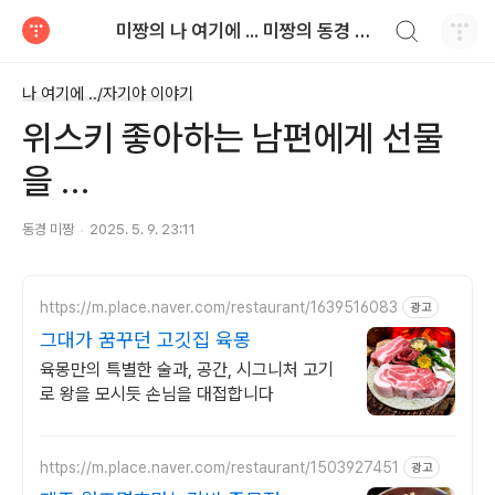
검색하기
미짱의 나 여기에 ... 미짱의 동경 생활
티스토리
나 여기에 ../자기야 이야기
위스키 좋아하는 남편에게 선물
을 …
동경 미짱
2025. 5. 9. 23:11
https://m.place.naver.com/restaurant/1639516083
광고
그대가 꿈꾸던 고깃집 육몽
육몽만의 특별한 술과, 공간, 시그니처 고기
로 왕을 모시듯 손님을 대접합니다
https://m.place.naver.com/restaurant/1503927451
광고