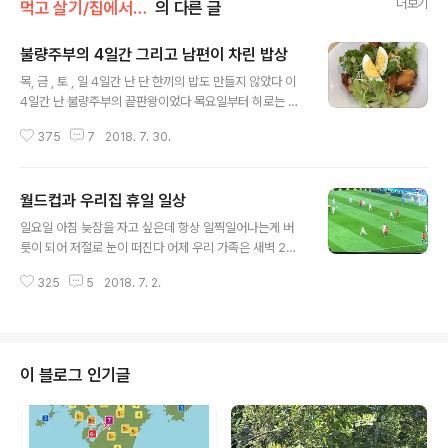
더보기
먹고 살기/집에서 먹기
의 다른 글
불량주부의 4일간 그리고 남편이 차린 밥상
글 내용
목, 금 , 토 , 일 4일간 난 단 한끼의 밥도 만들지 않았다 이
4일간 난 불량주부의 끝판왕이었다 목요일부터 히로는 학
교 테니스 합숙을 떠나 집에 없고 자기야는 목요일 금요일
375
7
2018. 7. 30.
1박2일의 짧은 국내 출장을 떠났다 목, 금, 토 3일간 난 휴
가를 내고 자기야랑 히로가 없는 집에서 혼자만의 달콤한
시간을 보냈다 목요일 하루 아무것도 안하고 집에서 뒹굴
월드컵과 우리집 휴일 일상
었고 아침은 건너 뛰고 점심은 집에 있던 빵 으로 때우고 저
글 내용
녁은 레스토랑에 가서 혼밥 혼밥이 그다지 유쾌하지는 않
일요일 아침 늦잠을 자고 싶은데 항상 일찍일어나는게 버
지만 그것도 런치가 아닌 저녁의 혼밥이라 .. 그래도 밥 하
릇이 되어 저절로 눈이 떠진다 어제 우리 가족은 새벽 2시
는 것 보다는 혼밥이 더 나을것 같아서 혼밥으로 결정 ! 목
에 잠자리에 들었다 늦게 잠이 들어서인지 우리집 두 남자
요일 하루 그렇게 보냈다 금요일 아침 늦게까지 자고 일어
325
5
2018. 7. 2.
는 좀처럼 일어 날줄을 모르고 ... 고 2인 히로는 금요일부
나 점심때쯤 히로와 같은 학교에 다니는 아이의 엄마 (유일
터 기말고사 시험 기간중이다 시험공부하느라 새벽 2시에
한 한국엄마인 사랑..
잠든게 아니라 어제저녁 프랑스와 아르헨티나의 월드컵 축
구 경기를 보느라 ...이번 기말고사도 월드컵인지 뭔지 때문
에 기대를 하지 말아야 할것 같다 게다가 시험 마지막날은
이 블로그 인기글
벨기에와 일본전도 있다 지금은 테니스에 푹 빠져 사는 히
로지만 유치원때부터 초등학교 졸업까지 7년간 축구 소년
이었다 초등 6학년때는 축구부 주장이었다 그런 히로가 아
무리 시험기간이라지만 월드컵을 나 몰라라 할리가 없다잔