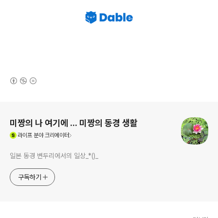
(새창열림)
로그 정보
미짱의 나 여기에 ... 미짱의 동경 생활
(새창열림)
라이프
분야 크리에이터
일본 동경 변두리에서의 일상_*()_
구독하기