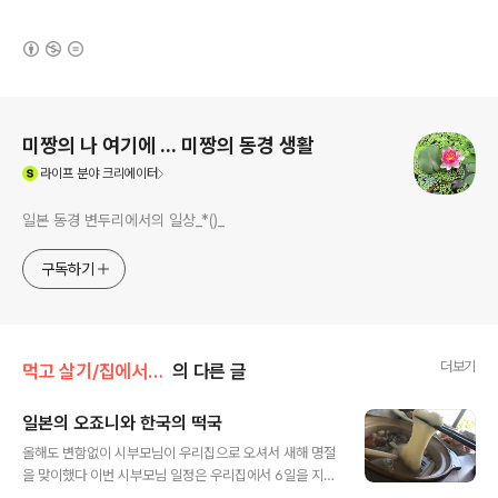
(새창열림)
로그 정보
미짱의 나 여기에 ... 미짱의 동경 생활
(새창열림)
라이프
분야 크리에이터
일본 동경 변두리에서의 일상_*()_
구독하기
더보기
먹고 살기/집에서 먹기
의 다른 글
일본의 오죠니와 한국의 떡국
글 내용
올해도 변함없이 시부모님이 우리집으로 오셔서 새해 명절
을 맞이했다 이번 시부모님 일정은 우리집에서 6일을 지내
시기로 하셨다 시부모님 모시고 새해 첫날 아침은 당연히