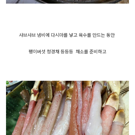
샤브샤브 냄비에 다시마를 넣고 육수를 만드는 동안
팽이버섯 청경채 등등등
채소를 준비하고