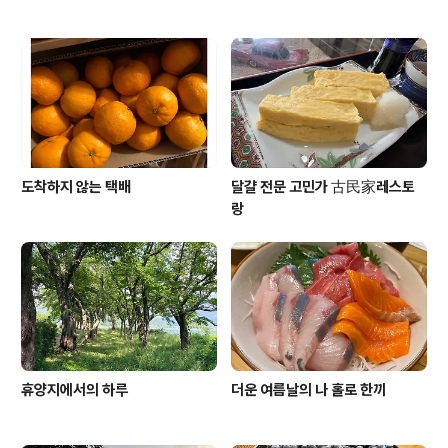
도착하지 않는 택배
달걀 전문 고민가 古民家레스토
랑
휴양지에서의 하루
더운 여름날의 나 홀로 한끼