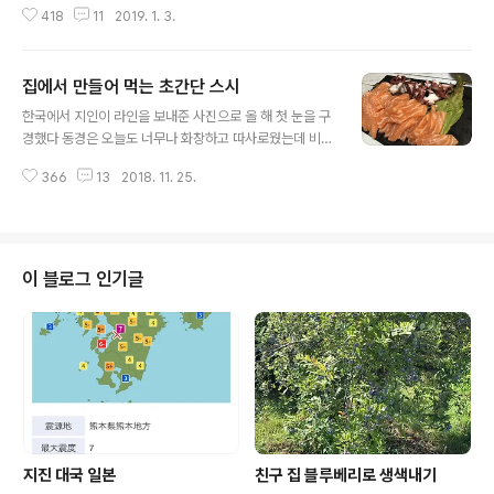
418
11
2019. 1. 3.
일본식 떡국이 오죠니다 일본은 생각보다 넓은 나라다 (물
론 한국에 비해서 ..) 일본식 떡국인 오죠니는 지역마다 집
집마다 맛이 다 다르고 심지어는 떡의 모양도 다 다르다 어
집에서 만들어 먹는 초간단 스시
떤 지역은 동그란 떡 어떤지역은 네모난 떡 어떤 지역은 맑
글 내용
은 장국처럼 깔끔한 맛을 내고 어떤 지역은 된장맛 어떤 지
한국에서 지인이 라인을 보내준 사진으로 올 해 첫 눈을 구
역은 소금 맛 어떤 지역은 간장 맛 .. 다양한 일본의 오죠니
경했다 동경은 오늘도 너무나 화창하고 따사로웠는데 비행
중에서 내가 만드는 오죠니는 시어머님에게서 배운 쿠마모
기 타면 두 시간도 안 걸리는 옆동네 서울과 동경의 온도차
토현 아마쿠사의 오죠니다 시댁식 오죠니의 재료 아마쿠사
366
13
2018. 11. 25.
를 느낀 하루다 주말마다 마당에서 숯불 피워 고기 구워 먹
는 섬라서 그런지 굴과 닭고기로 육수를 내가 때문에 절대
는것을 좋아하는 우리집 두 남자 덕분에 고기만 사다 놓으
빠지면 안되는 중요 재료는 당연히 ..
면 알아서들 척척 고기를 구워 먹으니 한동안 주말 저녁 메
뉴 걱정 안했었다 하지만 아무리 동경이 낮에는 따뜻하다
고 해도 명색이 11월인데 저녁에는 꽤 쌀쌀하다 주말 마다
이 블로그 인기글
열리던 우리집 마당 숯불 구이 파티는 올 해는 끝인것 같다
일요일 저녁 우리집 저녁 메뉴.. 뭘 만들까? 뭘 먹을까? 하
루에 세끼 꼬박 꼬박 ..... 매일 매일 먹는 밥 뭘 만들어 먹나
고민을 해 봐야 별 것도 없는데 오후만 되면 벌써 부터 저녁
먹거리를 걱정..
지진 대국 일본
친구 집 블루베리로 생색내기