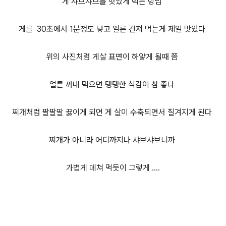
게 샤브샤브를 맛있게 먹는 방법
게를 30초에서 1분정도 넣고 얼른 건져 먹는게
제일 맛있다
위의 사진
처럼 게살 표면이 하얗게 될때 쯤
얼른 꺼내 먹으면 탱탱한 식감이 참 좋다
찌개처럼 팔팔팔 끓이게 되면 게 살이 수축되면서 질겨지게 된다
찌개가 아니라 어디까지나 샤브샤브니까
가볍게 데쳐 먹듯이 그렇게 ....