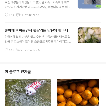
요즘 대부분의 사람들이 그렇듯 울 가족 .. 가족이라 해 봐
야 우리집 자기야랑 나 그리고 고딩인 아들녀석 히로 이렇
게 달랑 3명이지만 가족 단체 라인방이 있다 가족 단체 라
402
11
2019. 3. 10.
인방을 하면서 요즘 드는 생각이 있는데 바로 울 고딩 아들
녀석 히로에 대한 생각이다 이 녀석은 어떨땐 참 자상하고
정이 많은 녀석이다 싶다가도 또 어떨땐 정나미 떨어질 정
좋아해야 하는건지 헷갈리는 남편의 한마디
도로 차가운 녀석이구나 싶다 분명 가족 단체방인데 내가
글 내용
단체방에 보내는 라인에 좀체 답이 없다 단체 라인방이 아
한국이랑 달리 단맛은 없고 수분만 가득한 일본 배추로 절
닌 히로에게 보내는 라인엔 당연히 답을 잘 보내오는데 가
임용 굵은 소금이 없어 잔 소금으로 배추를 절여야 하고 무
족 단체방엔 묵묵부답 .. 내가 쉬는 날 우리집 여수 모꼬짱
엇보다 제일 중요한게 일본에 오기전에 단 한번도 내 손으
이랑 동네 산책을 나갔다가 단체 라인방에 사진을 올려도
443
9
2019. 2. 26.
로 김치란걸 담궈 보지 않았던 내가 한국 배추를 비롯 완벽
우리집 자기야는 " 좋은 날씨이지만 춥다" 고 답을 주는데
한 재료가 있다고 하더라도 제대로 김치를 담그지 못하는
히로는 묵묵부답 하긴 내가 라인..
내가 일본에서 어설프게 담그는 김치가 내 맘에 들리도 없
고 하지만 아쉬운대로 담궈 먹었던 김치였는데 지난 겨울
지인의 소개로 일본에 온지 20년만에 처음으로 인터넷으
이 블로그 인기글
로 김치를 주문해 먹어 보았다 어라?? 맛있네 가격도 착하
잖아 .. 그래서 그 후 두 번을 인터넷으로 김치를 주문해다
먹었다 일본 20년만에 처음으로 주문해 먹는 김치 맛도 괜
찮고 무엇보다 이리 편할수가 ... 그렇게 넉달째 남이 만든
김치를 먹고 있다 일본인 남편인..