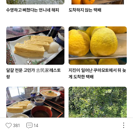
수영하고 삐쳤다는 언니네 해피
도착하지 않는 택배
달걀 전문 고민가 古民家레스토
지진이 일어난 쿠마모토에서 뒤 늦
랑
게 도착한 택배
381
14
온천가의 로컬 맛 집
친구 집 블루베리로 생색내기